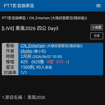
PTT
影音娛樂區
PTT影音娛樂區
/
CN_Entertain (大陸綜藝節目(陸綜板))
[LIVE] 乘風2026 四公 Day3
＋收藏
分享
看板
CN_Entertain
(大陸綜藝節目(陸綜板))
作者
jrbobo
(魯小花)
時間
2月前
(2026/06/07 10:55)
推噓
625
(
625
推
0
噓
875
→
)
留言
1500則, 95人
參與
討論串
1/1
1.節目名稱： 乘風2026
