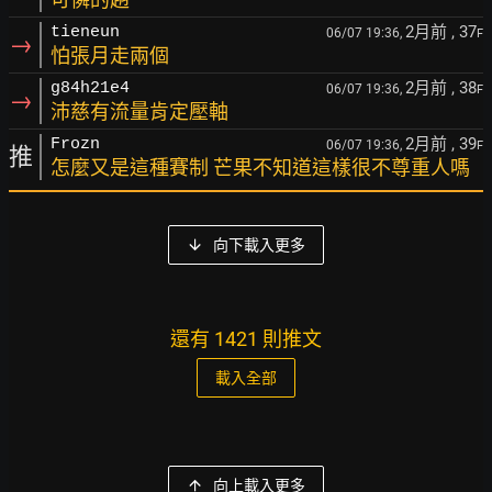
2月前
, 37
tieneun
06/07 19:36,
F
→
怕張月走兩個
2月前
, 38
g84h21e4
06/07 19:36,
F
→
沛慈有流量肯定壓軸
2月前
, 39
Frozn
06/07 19:36,
F
推
怎麼又是這種賽制 芒果不知道這樣很不尊重人嗎
向下載入更多
還有 1421 則推文
載入全部
向上載入更多