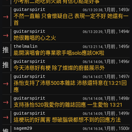
小考前二她吃到火鍋 有信心點是好事
1月前
, 1493
guitarspirit
06/13 20:38,
F
→
不然一直輸 只會懷疑自己 表現一定不好 她還有一
首
1月前
, 1494
guitarspirit
06/13 20:39,
F
→
她很難唱的心之火
1月前
, 1495
thelmalin
06/13 21:14,
F
推
能開演唱會的專業歌手唱solo應該OK啦
1月前
, 1496
guitarspirit
06/14 14:06,
F
推
今天沛慈好有梗 除了燦燦的廚藝展示外
1月前
, 1497
guitarspirit
06/14 14:07,
F
→
孫怡支持了沛慈500本雜誌 沛慈還特意在13:21回
應
1月前
, 1498
guitarspirit
06/14 14:08,
F
→
支持孫怡520我愛你的雜誌回應 一生愛怡 13:21
1月前
, 1499
guitarspirit
06/14 14:09,
F
→
這梗玩的好厲害 想破腦袋都想不到的回應方法
1月前
, 1500
sagem29
06/14 16:34,
F
推