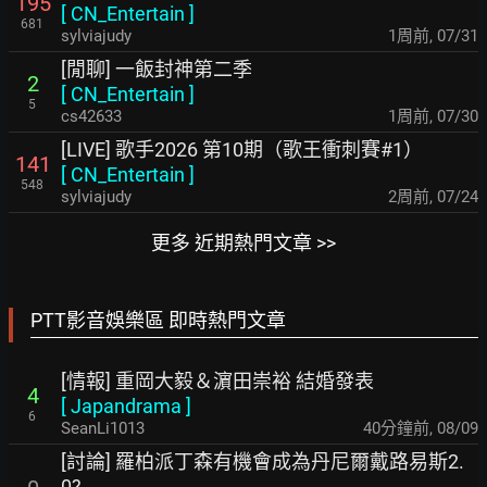
195
[
CN_Entertain
]
681
sylviajudy
1周前
,
07/31
[閒聊] 一飯封神第二季
2
[
CN_Entertain
]
5
cs42633
1周前
,
07/30
[LIVE] 歌手2026 第10期（歌王衝刺賽#1）
141
[
CN_Entertain
]
548
sylviajudy
2周前
,
07/24
更多 近期熱門文章 >>
PTT影音娛樂區 即時熱門文章
[情報] 重岡大毅＆濵田崇裕 結婚發表
4
[
Japandrama
]
6
SeanLi1013
40分鐘前
,
08/09
[討論] 羅柏派丁森有機會成為丹尼爾戴路易斯2.
0?