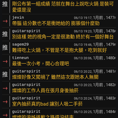
推
剛公布第一組成績 范就在舞台上說吃火鍋 是裝可
愛還是沒
1月前
, 1477
jevin
06/13 19:17,
F
→
帶腦 這分數也不是衝她給的 膨脹個什麼勁
1月前
, 1478
guitarspirit
06/13 19:23,
F
推
別這樣 她的視角一定是很激動 終於有一個好舞台
1月前
, 1479
sagem29
06/13 19:46,
F
推
難得吃上火鍋，不管是不是抱大腿，吃到就好
1月前
, 1480
tieneun
06/13 20:06,
F
→
最後一次小考，開心合理吧
1月前
, 1481
guitarspirit
06/13 20:22,
F
推
燦燦好像又闖禍了 雖然這次跟她本人無關
1月前
, 1482
guitarspirit
06/13 20:23,
F
→
燦燦的工作人員在張月身後抽菸
1月前
, 1483
guitarspirit
06/13 20:24,
F
→
室內抽菸真的bad 讓別人吸二手菸
1月前
, 1484
guitarspirit
06/13 20:25,
F
→
燦燦的浪姊道歉之路還沒結束