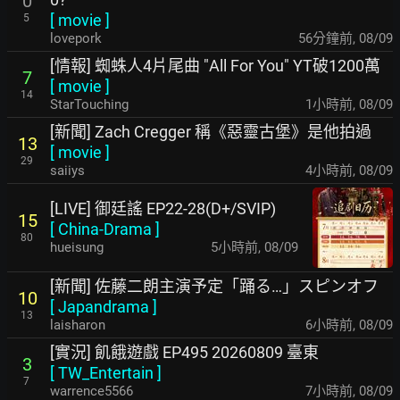
0
[
movie
]
5
lovepork
56分鐘前
,
08/09
[情報] 蜘蛛人4片尾曲 "All For You" YT破1200萬
7
[
movie
]
14
StarTouching
1小時前
,
08/09
[新聞] Zach Cregger 稱《惡靈古堡》是他拍過
13
[
movie
]
29
saiiys
4小時前
,
08/09
[LIVE] 御廷謠 EP22-28(D+/SVIP)
15
[
China-Drama
]
80
hueisung
5小時前
,
08/09
[新聞] 佐藤二朗主演予定「踊る…」スピンオフ
10
[
Japandrama
]
13
laisharon
6小時前
,
08/09
[實況] 飢餓遊戲 EP495 20260809 臺東
3
[
TW_Entertain
]
7
warrence5566
7小時前
,
08/09