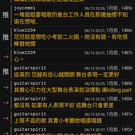
1月前
, 1485
joycemei
06/13 20:26,
F
推
一堆姐姐要唱歌的後台工作人員在那邊抽煙不知
道在想啥..
1月前
, 1486
blue1234
06/13 20:31,
F
推
范范就是想吃小考前二火鍋，她沒有錯，有吃很
棒替她開
1月前
, 1487
blue1234
06/13 20:31,
F
→
心。
1月前
, 1488
guitarspirit
06/13 20:34,
F
推
這真的 范越有信心越開朗 舞台表現一定更好
1月前
, 1489
guitarspirit
06/13 20:35,
F
→
其實心引力在大型舞台表演就沒爆點 連killing part
1月前
, 1490
guitarspirit
06/13 20:35,
F
→
都沒有 如果有人表現不好 這舞台只會更差
1月前
, 1491
guitarspirit
06/13 20:36,
F
→
上限不高的歌 其實小考聽她唱還唱錯
1月前
, 1492
guitarspirit
06/13 20:37,
F
→