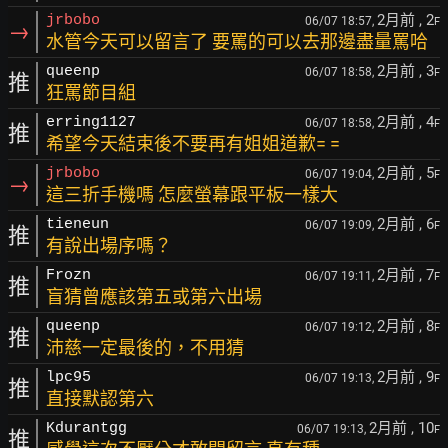
2月前
, 2
jrbobo
06/07 18:57,
F
→
水管今天可以留言了 要罵的可以去那邊盡量罵哈
2月前
, 3
queenp
06/07 18:58,
F
推
狂罵節目組
2月前
, 4
erring1127
06/07 18:58,
F
推
希望今天結束後不要再有姐姐道歉= =
2月前
, 5
jrbobo
06/07 19:04,
F
→
這三折手機嗎 怎麼螢幕跟平板一樣大
2月前
, 6
tieneun
06/07 19:09,
F
推
有說出場序嗎？
2月前
, 7
Frozn
06/07 19:11,
F
推
盲猜曾應該第五或第六出場
2月前
, 8
queenp
06/07 19:12,
F
推
沛慈一定最後的，不用猜
2月前
, 9
lpc95
06/07 19:13,
F
推
直接默認第六
2月前
, 10
Kdurantgg
06/07 19:13,
F
推