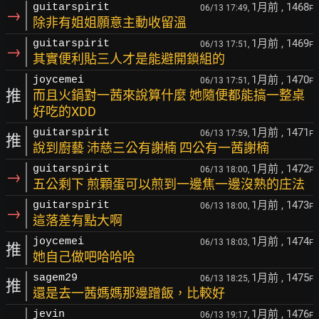
1月前
, 1468
guitarspirit
06/13 17:49,
F
→
除非有姐姐願意主動收留溫
1月前
, 1469
guitarspirit
06/13 17:51,
F
→
其實便利貼三人才是能避開鎖組的
1月前
, 1470
joycemei
06/13 17:51,
F
推
而且火鍋對一茜來說算什麼 她隨便都能搞一整桌
好吃的XDD
1月前
, 1471
guitarspirit
06/13 17:59,
F
推
說到廚藝 沛慈三公有謝楠 四公有一茜謝楠
1月前
, 1472
guitarspirit
06/13 18:00,
F
→
五公剩下 煎顆蛋可以煎到一邊焦一邊沒熟的庄法
1月前
, 1473
guitarspirit
06/13 18:00,
F
→
這落差有點大啊
1月前
, 1474
joycemei
06/13 18:03,
F
推
她自己做吧哈哈哈
1月前
, 1475
sagem29
06/13 18:25,
F
推
還是去一茜媽媽那邊蹭飯，比較好
1月前
, 1476
jevin
06/13 19:17,
F