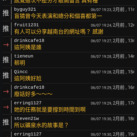
感覺這次不壓分才敢開留言 真有種
2月前
, 11
byguy321
06/07 19:23,
F
推
盲猜曾今天表演和總分和個喜都第一
2月前
, 12
fruit1231
06/07 19:24,
F
推
有人可以分享越南台的網址嗎？ 感謝
2月前
, 13
drinkcafe18
06/07 19:27,
F
→
這阿姨是誰
2月前
, 14
tieneun
06/07 19:28,
F
推
蔡明
2月前
, 15
Qincc
06/07 19:28,
F
推
這阿姨好尬
2月前
, 16
drinkcafe18
06/07 19:29,
F
→
廢話好多～～～
2月前
, 17
erring1127
06/07 19:29,
F
→
她的任務就是要撐到時間到啊
2月前
, 18
steven21w
06/07 19:30,
F
推
所以礦泉水的故事是？
2月前
, 19
erring1127
06/07 19:30,
F