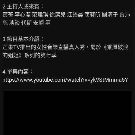
2.主持人或來賓：

蕭薔 李心潔 范瑋琪 徐潔兒 江語晨 唐藝昕 闞清子 曾沛
慈 淡淡 代斯 安崎 等

3.節目基本介紹：

芒果TV推出的女性音樂直播真人秀，屬於《乘風破浪
的姐姐》系列的第七季

https://www.youtube.com/watch?v=ykVStMmma5Y