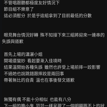
  不管唱跟聽都極度友好情況下

  節目組不樂意了

  這必須壓分  於是乎這組拿到了目前最低的分數

  眼見舞台情況好轉  殊不知接下來三組將迎來一連串的
失誤與道歉

  首先上場的瀟灑小姐

  開場還蠻妙  看起要漸入佳境時

  結果溫開始各種失誤  雖然也許受上場前摔一跤影響

  不過她也說跳錯跟摔跤是兩回事

  帶著無比的自責  溫也在事後發文道歉

  無獨有偶 不能十分相似  也能有八分

  下一組的膽小鬼  范范一樣呈現了一個明顯跟不上的狀