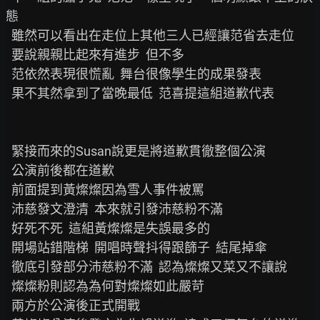
態

  雖然可以看出在走位上其他三人已經讓范省去走位

  要說親親比起來有進步  但不多

  范依然表現很慌亂  舞台很像學生的成果發表

  果不其然拿到了當晚最低  范喜提這組道歉代表

  緊接而來的Susan說更是將道歉貫徹整個公演

  公演前後都在道歉

  前面提到黃燦燦因為雪人事件被罵

  沛慈發文澄清  本來就引發沛慈粉不滿

  好死不死  這組黃燦燦是失誤最多的

  開場站錯階梯  開唱時聲抖得跟篩子  結尾掉傘

  徹底引發部分沛慈粉不滿  認為燦燦又菜又不讓說

  燦燦粉則認為為何對燦燦如此嚴苛

  兩方於公演後正式開戰
