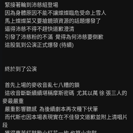
  緊接著輪到沛慈組登場

  因為身體原因不能不讓燦燦臨危受命上雪人

  馬上燦燦菜又要搶鏡頭資源的話題爆發了

  逼得沛慈不得不趕快道歉澄清

  引發了沛慈粉的不滿  覺得為何沛慈要倒歉

  這股氣到公演正式爆發 (待續)

  終於到了公演

  首先上場的麥收音亂七八糟的鎖

  這收音斷斷續續堪稱摩斯密碼  尤其以萬 徐 張三人的
麥最嚴重

  嚴重影響聽感  為後續劇本再次種下伏筆

  而代斯也因本場表現實在不佳發文道歉並附上清唱片
段
