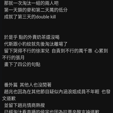
  那就一次淘汰一組的兩人吧

  第一天鎖的麥和第二天萬的低分

  成就了第三天的double kill

  於是乎 點的外賣奶茶還沒喝

  代斯跟小豹紋就先後淘汰離場了

  留下哭得不行的徐潔兒  自責到不行的萬千惠  心累到
不行的張月

  畫下了四公的句點

  番外篇  其他人也沒閒著

  趙兆也因為在其他節目疑似內涵浪姐成員不年輕  也發
文道歉

  並留下趙兆情商熱搜

  已經淘汰看直播的侯宇也因為拉票辛酸言論道歉
