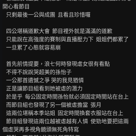
開心看節目

   只剩最後一公與成團  且看且珍惜囉

   四公堪稱道歉大會  節目裡外就是滿滿的道歉

   只能說在高強度的賽制與直播壓力下  姐姐們都累了

   一旦累了心態就容易崩

   首先前情提要，浪七何時發現虐女很有看點

   不得不說說哭超美的孫怡子

   一公那首遺憾之爭 哭的我見猶憐

   正是讓節目組看到她被虐的潛力

   於是乎  每公固定時間孫怡就必須固定時間站在台上

   而節目組也發現了另一個被虐擔當  張月

   這兩位堪稱本季站姐  固定時間換套衣服站在台上

   節目組發現這兩位越被虐越有人憐  使勁地要把這兩
個虐哭再多視角鏡頭無死角特寫
