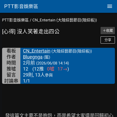
PTT
影音娛樂區
PTT影音娛樂區
/
CN_Entertain (大陸綜藝節目(陸綜板))
[心得] 沒人笑著走出四公
＋收藏
分享
看板
CN_Entertain
(大陸綜藝節目(陸綜板))
作者
Bluegnga
(藍)
時間
2月前
(2026/06/08 14:14)
推噓
12
(
12
推
0
噓
17
→
)
留言
29則, 13人
參與
討論串
1/1
   發這篇文主要不是抱怨，而是希望大家還是回歸初心