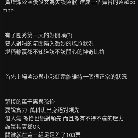
  黃燦燦公演後發文為失誤道歉  達成三個舞台的道歉co
mbo

  有了團秀第一天的好開頭(?)

  雙人對唱的氛圍陷入微妙的尷尬狀況

  堪稱輸贏都不知道該不該開心的神奇比拚

  首先上場淡淡與小彩虹還能維持一個很正常的狀況

  緊接的萬千惠與孫怡

  要說實力  萬科班出身絕對領先

  但人氣 孫怡也絕對領先 而且孫有不得不贏的壓力

  誰贏其實都OK

  關鍵就在這一組足足差了103票
