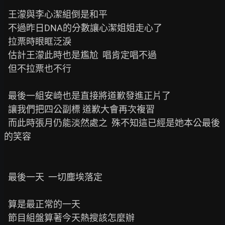
  王濛與李心潔組倒是和平

  不過昨日DNA的分數讓心潔姐姐走心了

  拉票時眼眶泛淚

  估計王濛此時也是尷尬  唱肯定唱不過

  但不拉票也不行

  最後一組安崎也是直接將道歉發進正片了

  讓我們把四公副標 道歉大會再次複習

  而此時張月仍能淡然處之  殊不知這已經是她本公最後
的笑容

  最後一天  一切塵埃落定

  算是最正常的一天

  節目組盤算著今天熱搜該怎麼辦
