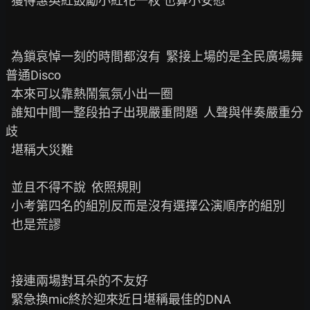
  獲得惠英紅鼓勵小紅花一枚 也算小安慰

  為鎖哀悼一刻的時間都沒有  緊接上場的是全民廣場舞 
普通Disco

  本來可以靠熱鬧氣氛小出一圈

  誰知中間一整段拍子出現嚴重問題  人聲與伴奏嚴重分
歧

  堪稱大災難

  並且不得不說  依照規則

  小考第四名的組別反而是沒有選擇公演順序的組別

  也是荒謬

  接連兩場對耳朵的不友好

  緊急換mic終於迎來近日堪稱最佳的DNA
