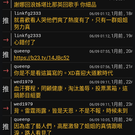
→
謝娜回浪姊堪比那英回歌手 你細品
1月前
, 18
linkfg2333
06/09 01:12,
F
推
就喜歡看人哭他們爽了熱度有了，只有一群姐姐
努力真
1月前
, 19
linkfg2333
06/09 01:12,
F
→
心錯付了
1月前
, 20
queenp
06/09 07:55,
F
推
https://b23.tv/14JBc52
1月前
, 21
queenp
06/09 07:56,
F
→
你是不是看這篇寫的。XD喜迎大道歉時代
1月前
, 22
wed1979
06/09 09:11,
F
推
血汗賽程，罔顧健康，淘汰羞辱，投票黑箱，這
鍋節目組要
1月前
, 23
wed1979
06/09 09:11,
F
→
背。雷霆雨露，皆是天恩，不是不報，時候未到
1月前
, 24
queenp
06/09 10:05,
F
推
因為虐了藝人們，高壓激發了姐姐的真情跟眼
淚，路人看見了