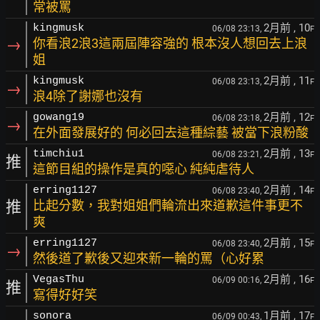
常被罵
2月前
, 10
kingmusk
06/08 23:13,
F
→
你看浪2浪3這兩屆陣容強的 根本沒人想回去上浪
姐
2月前
, 11
kingmusk
06/08 23:13,
F
→
浪4除了謝娜也沒有
2月前
, 12
gowang19
06/08 23:18,
F
→
在外面發展好的 何必回去這種綜藝 被當下浪粉酸
2月前
, 13
timchiu1
06/08 23:21,
F
推
這節目組的操作是真的噁心 純純虐待人
2月前
, 14
erring1127
06/08 23:40,
F
推
比起分數，我對姐姐們輪流出來道歉這件事更不
爽
2月前
, 15
erring1127
06/08 23:40,
F
→
然後道了歉後又迎來新一輪的罵（心好累
2月前
, 16
VegasThu
06/09 00:16,
F
推
寫得好好笑
1月前
, 17
sonora
06/09 00:43,
F