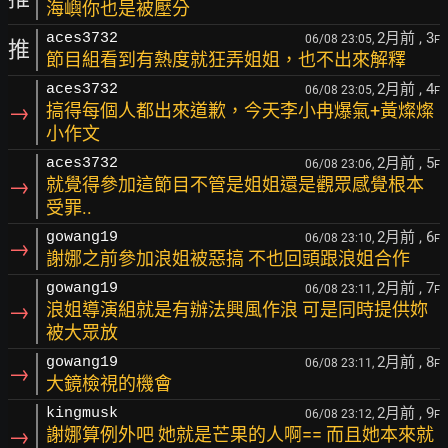
海嶼你也是被壓分
2月前
, 3
aces3732
06/08 23:05,
F
推
節目組看到有熱度就狂弄姐姐，也不出來解釋
2月前
, 4
aces3732
06/08 23:05,
F
→
搞得每個人都出來道歉，今天李小冉爆氣+黃燦燦
小作文
2月前
, 5
aces3732
06/08 23:06,
F
→
就覺得參加這節目不管是姐姐還是觀眾感覺根本
受罪..
2月前
, 6
gowang19
06/08 23:10,
F
→
謝娜之前參加浪姐被惡搞 不也回頭跟浪姐合作
2月前
, 7
gowang19
06/08 23:11,
F
→
浪姐導演組就是有辦法興風作浪 可是同時提供妳
被大眾放
2月前
, 8
gowang19
06/08 23:11,
F
→
大鏡檢視的機會
2月前
, 9
kingmusk
06/08 23:12,
F
→
謝娜算例外吧 她就是芒果的人啊== 而且她本來就