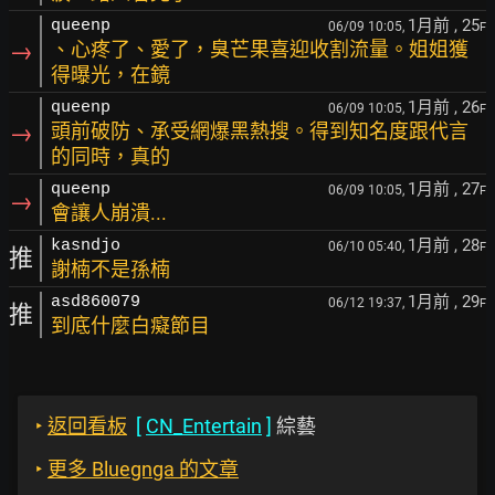
1月前
, 25
queenp
06/09 10:05,
F
→
、心疼了、愛了，臭芒果喜迎收割流量。姐姐獲
得曝光，在鏡
1月前
, 26
queenp
06/09 10:05,
F
→
頭前破防、承受網爆黑熱搜。得到知名度跟代言
的同時，真的
1月前
, 27
queenp
06/09 10:05,
F
→
會讓人崩潰...
1月前
, 28
kasndjo
06/10 05:40,
F
推
謝楠不是孫楠
1月前
, 29
asd860079
06/12 19:37,
F
推
到底什麼白癡節目
‣
返回看板
[
CN_Entertain
]
綜藝
‣
更多 Bluegnga 的文章