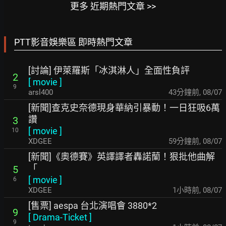
更多 近期熱門文章 >>
PTT影音娛樂區 即時熱門文章
[討論] 伊萊羅斯「冰淇淋人」全面性負評
2
[
movie
]
9
arsl400
43分鐘前
,
08/07
[新聞]查克史奈德現身華納引暴動！一日狂吸6萬
讚
3
[
movie
]
10
XDGEE
59分鐘前
,
08/07
[新聞]《奧德賽》英譯譯者轟諾蘭！狠批他曲解
「
5
[
movie
]
6
XDGEE
1小時前
,
08/07
[售票] aespa 台北演唱會 3880*2
9
[
Drama-Ticket
]
9