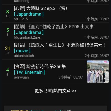
taocheng
1小時前
,
08/07
[心得] 大追跡 S2 ep.3 （雷）
8
[
Japandrama
]
15
s811215
1小時前
,
08/07
[閒聊] 《直到T恤乾了為止》EP05 出大事
5
[
Japandrama
]
8
bbcumback2me
1小時前
,
08/07
[討論] 《蜘蛛人：重生日》本週將破15億美元！
21
[
movie
]
33
abianisbitch
2小時前
,
08/07
[實況] 綜藝新時代 第356集
4
[
TW_Entertain
]
8
jerryyuan
3小時前
,
08/07
更多 即時熱門文章 >>