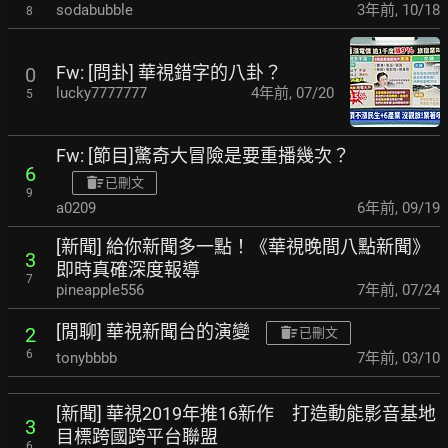
sodabubble
3年前
,
10/18
8
Fw: [問卦] 華視錯字的八卦？
0
lucky7777777
4年前
,
07/20
5
Fw: [節目]驚奇大冒險是要重播幾次？
6
已刪文
9
a0209
6年前
,
09/19
[新聞] 給你新聞多一點！《華視晚間八點新聞》
3
即時真確深度報導
7
pineapple556
7年前
,
07/24
[閒聊] 華視新聞台的演變
2
已刪文
6
tonybbbb
7年前
,
03/10
[新聞] 華視2019年推16新作 打造動能影音基地
3
目標跨國跨平台聯盟
6