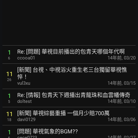
Re: [問題] 華視目前播出的包青天哪個年代啊
1
ccooa01
14年前
,
03/20
6
[新聞] 台視、中視浴火重生老三台獨留華視憔
11
悴！
26
vul3xu
14年前
,
03/15
Re: [情報] 包青天下週播出青龍珠和血雲幡傳奇
1
doltest
14年前
,
03/10
5
[新聞] 華視綜藝重播 一個月少賠700萬
11
davi0129
14年前
,
03/06
18
[問題] 華視氣象的BGM??
1
cece0723
14年前
,
02/27
6