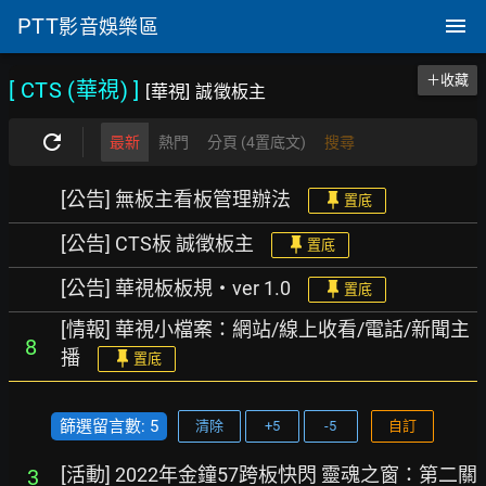
PTT
影音娛樂區
＋收藏
[ CTS (華視)
]
[華視] 誠徵板主
最新
熱門
分頁 (4置底文)
搜尋
[公告] 無板主看板管理辦法
置底
[公告] CTS板 誠徵板主
置底
[公告] 華視板板規‧ver 1.0
置底
[情報] 華視小檔案：網站/線上收看/電話/新聞主
8
播
置底
篩選留言數: 5
清除
+5
-5
自訂
[活動] 2022年金鐘57跨板快閃 靈魂之窗：第二關
3