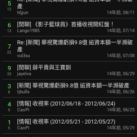
5
產
12
hljjun
14年前
,
08/11
[閒聊] 《影子籃球員》首播收視開紅盤！
6
Lango1985
14年前
,
07/14
13
Re: [新聞] 華視驚爆虧損9.8億 逾資本額一半瀕破
7
產
22
vul3xu
14年前
,
07/08
[閒聊] 薛平貴與王寶釧
9
jayelva
14年前
,
06/29
35
[新聞] 華視驚爆虧損9.8億 逾資本額一半瀕破產
3
tjbulls
14年前
,
06/26
8
[情報] 收視率 (2012/06/18 - 2012/06/24)
4
CaoPi
14年前
,
06/25
9
[情報] 收視率 (2012/05/21 - 2012/05/27)
1
CaoPi
14年前
,
05/29
5