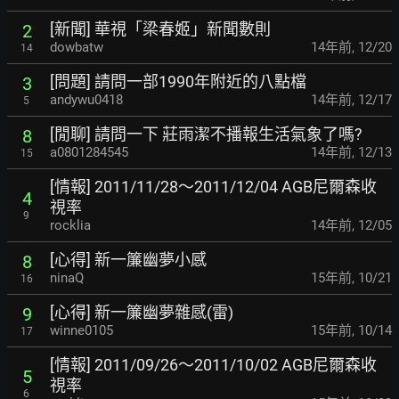
[新聞] 華視「梁春姬」新聞數則
2
dowbatw
14年前
,
12/20
14
[問題] 請問一部1990年附近的八點檔
3
andywu0418
14年前
,
12/17
5
[閒聊] 請問一下 莊雨潔不播報生活氣象了嗎?
8
a0801284545
14年前
,
12/13
15
[情報] 2011/11/28～2011/12/04 AGB尼爾森收
4
視率
9
rocklia
14年前
,
12/05
[心得] 新一簾幽夢小感
8
ninaQ
15年前
,
10/21
16
[心得] 新一簾幽夢雜感(雷)
9
winne0105
15年前
,
10/14
17
[情報] 2011/09/26～2011/10/02 AGB尼爾森收
5
視率
6