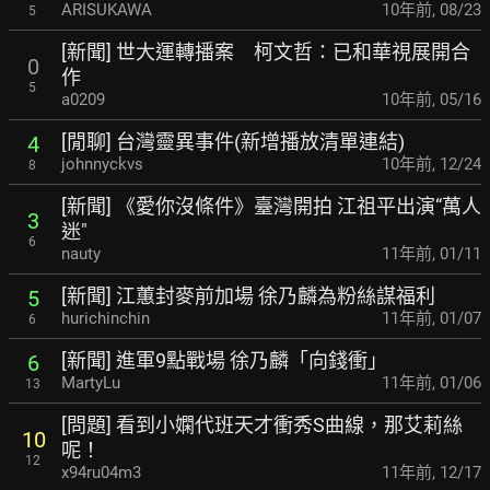
ARISUKAWA
10年前
,
08/23
5
[新聞] 世大運轉播案 柯文哲：已和華視展開合
0
作
5
a0209
10年前
,
05/16
[閒聊] 台灣靈異事件(新增播放清單連結)
4
johnnyckvs
10年前
,
12/24
8
[新聞] 《愛你沒條件》臺灣開拍 江祖平出演“萬人
3
迷"
6
nauty
11年前
,
01/11
[新聞] 江蕙封麥前加場 徐乃麟為粉絲謀福利
5
hurichinchin
11年前
,
01/07
6
[新聞] 進軍9點戰場 徐乃麟「向錢衝」
6
MartyLu
11年前
,
01/06
13
[問題] 看到小嫻代班天才衝秀S曲線，那艾莉絲
10
呢！
12
x94ru04m3
11年前
,
12/17