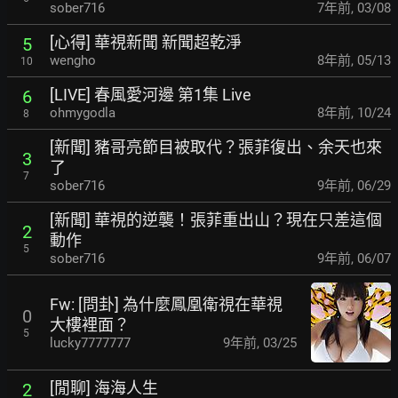
sober716
7年前
,
03/08
[心得] 華視新聞 新聞超乾淨
5
wengho
8年前
,
05/13
10
[LIVE] 春風愛河邊 第1集 Live
6
ohmygodla
8年前
,
10/24
8
[新聞] 豬哥亮節目被取代？張菲復出、余天也來
3
了
7
sober716
9年前
,
06/29
[新聞] 華視的逆襲！張菲重出山？現在只差這個
2
動作
5
sober716
9年前
,
06/07
Fw: [問卦] 為什麼鳳凰衛視在華視
0
大樓裡面？
5
lucky7777777
9年前
,
03/25
[閒聊] 海海人生
2