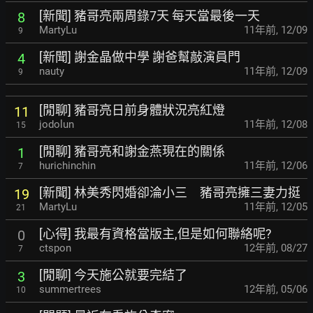
[新聞] 豬哥亮兩周錄7天 每天當最後一天
8
MartyLu
11年前
,
12/09
9
[新聞] 謝金晶做中學 謝爸幫敲演員門
4
nauty
11年前
,
12/09
9
[閒聊] 豬哥亮日前身體狀況亮紅燈
11
jodolun
11年前
,
12/08
15
[閒聊] 豬哥亮和謝金燕現在的關係
1
hurichinchin
11年前
,
12/06
7
[新聞] 林美秀閃婚卻淪小三 豬哥亮擁三妻力挺
19
MartyLu
11年前
,
12/05
21
[心得] 我最有資格當版主,但是如何聯絡呢?
0
ctspon
12年前
,
08/27
7
[閒聊] 今天施公就要完結了
3
summertrees
12年前
,
05/06
10