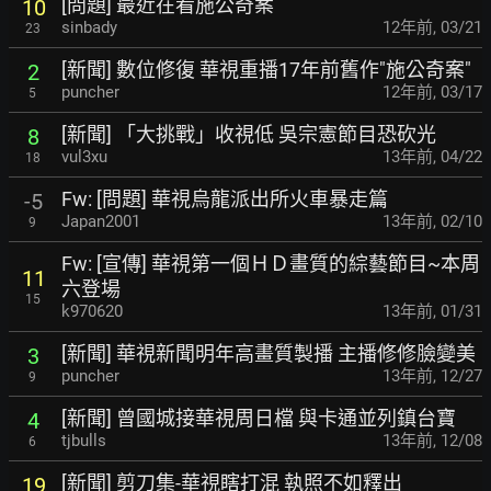
[問題] 最近在看施公奇案
10
sinbady
12年前
,
03/21
23
[新聞] 數位修復 華視重播17年前舊作"施公奇案"
2
puncher
12年前
,
03/17
5
[新聞] 「大挑戰」收視低 吳宗憲節目恐砍光
8
vul3xu
13年前
,
04/22
18
Fw: [問題] 華視烏龍派出所火車暴走篇
-5
Japan2001
13年前
,
02/10
9
Fw: [宣傳] 華視第一個ＨＤ畫質的綜藝節目~本周
11
六登場
15
k970620
13年前
,
01/31
[新聞] 華視新聞明年高畫質製播 主播修修臉變美
3
puncher
13年前
,
12/27
9
[新聞] 曾國城接華視周日檔 與卡通並列鎮台寶
4
tjbulls
13年前
,
12/08
6
[新聞] 剪刀集-華視瞎打混 執照不如釋出
19