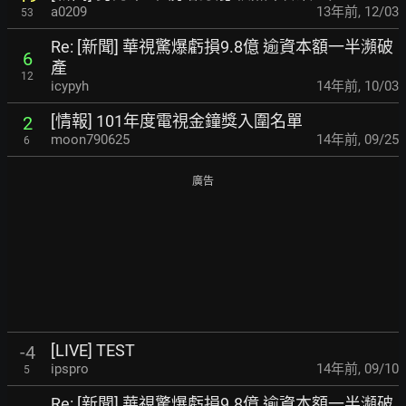
a0209
13年前
,
12/03
53
Re: [新聞] 華視驚爆虧損9.8億 逾資本額一半瀕破
6
產
12
icypyh
14年前
,
10/03
[情報] 101年度電視金鐘獎入圍名單
2
moon790625
14年前
,
09/25
6
廣告
[LIVE] TEST
-4
ipspro
14年前
,
09/10
5
Re: [新聞] 華視驚爆虧損9.8億 逾資本額一半瀕破