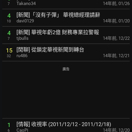
Takano34
14年前
,
01/26
7
[新聞]「沒有子彈」 華視總經理請辭
4
davi0129
14年前
,
01/20
10
[新聞] 華視年虧2億 財務專業拉警報
4
tjbulls
14年前
,
12/22
7
[閒聊] 從鎖定華視新聞到轉台
15
ru486
14年前
,
12/21
32
廣告
[情報] 收視率 (2011/12/12 - 2011/12/18)
1
CaoPi
14年前
,
12/20
6