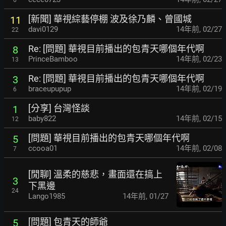
[新聞] 華視綜藝停棚 波及徐乃麟、曾國城
11
davi0129
14年前
,
02/27
22
Re: [問題] 華視目前播出的包青天哪個年代啊
8
PrinceBamboo
14年前
,
02/23
13
Re: [問題] 華視目前播出的包青天哪個年代啊
3
braceupupup
14年前
,
02/19
6
[分享] 台灣怪談
1
baby822
14年前
,
02/15
12
[問題] 華視目前播出的包青天哪個年代啊
5
ccooa01
14年前
,
02/08
7
[閒聊] 溫柔的慈悲，畫面還在搞上
3
下黑邊
24
Lango1985
14年前
,
01/27
[問題] 包青天的師爺
5