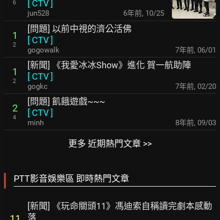
[
CTV
]
6
jun528
6年前
,
10/25
[問題] 以前中視的濟公活佛
1
[
CTV
]
2
gogowalk
7年前
,
06/01
[新聞] 《我愛冰冰Show》進化 賀一航助陣
1
[
CTV
]
2
gogkc
7年前
,
02/20
[問題] 飢餓遊戲~~~
2
[
CTV
]
4
minh
8年前
,
09/03
更多 近期熱門文章 >>
PTT影音娛樂區 即時熱門文章
[新聞] 《玩命關頭11》馮迪索自稱讀完劇本感動
落
11