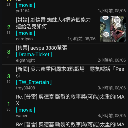
[
movie
]
21
yu1164
1小時前
,
08/06
[討論] 劇情雷 蜘蛛人4把這個能力
還給浩克如何
2
[
movie
]
11
carotyao
1小時前
,
08/06
[售票] aespa 3880單張
8
[
Drama-Ticket
]
8
eightnight
2小時前
,
08/06
[新聞] 吳宗憲重回周末8點戰場 霸氣喊話「Pas
si
3
[
TW_Entertain
]
19
troy30408
3小時前
,
08/06
Re: [普雷] 奧德塞 斷裂的敘事與(可能)太重的IMA
X
1
[
movie
]
30
waper
4小時前
,
08/06
Re: [普雷] 奧德塞 斷裂的敘事與(可能)太重的IMA