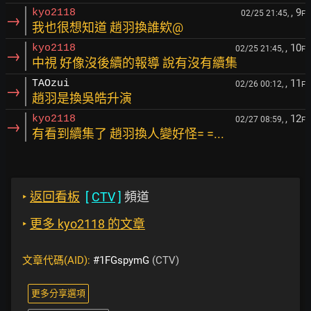
, 9
kyo2118
02/25 21:45,
F
→
我也很想知道 趙羽換誰欸@
, 10
kyo2118
02/25 21:45,
F
→
中視 好像沒後續的報導 說有沒有續集
, 11
TAOzui
02/26 00:12,
F
→
趙羽是換吳皓升演
, 12
kyo2118
02/27 08:59,
F
→
有看到續集了 趙羽換人變好怪= =...
‣
返回看板
[
CTV
]
頻道
‣
更多 kyo2118 的文章
文章代碼(AID):
#1FGspymG
(CTV)
更多分享選項