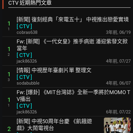
CTV 近期熱門文章
[新聞] 復刻經典「來電五十」 中視推出戀愛實境
1
[
CTV
]
1
cobras638
3年前
,
06/19
Fw: [新聞] 《一代女皇》推手病逝 潘迎紫發文掀
當年
1
[
CTV
]
2
jack86326
4年前
,
07/27
[情報] 中視歷年臺劇片單 整理文
1
[
CTV
]
3
sodabubble
4年前
,
06/07
Fw: [爆卦] 《MIT台灣誌》全新一季將於MOMO T
V播出
1
[
CTV
]
1
jack86326
6年前
,
07/22
[新聞] 中視50周年台慶 《飢餓遊
戲》大鬧電視台
2