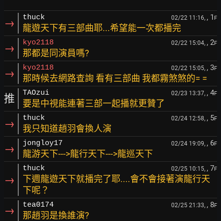
, 1
thuck
02/22 11:16,
F
→
龍遊天下有三部曲耶...希望能一次都播完
, 2
kyo2118
02/22 15:04,
F
→
那都是同演員嗎?
, 3
kyo2118
02/22 15:05,
F
→
那時候去網路查詢 看有三部曲 我都霧煞煞的= =
, 4
TAOzui
02/23 13:37,
F
推
要是中視能連著三部一起播就更贊了
, 5
thuck
02/24 12:58,
F
→
我只知道趙羽會換人演
, 6
jongloy17
02/24 19:09,
F
→
龍游天下--->龍行天下--->龍巡天下
, 7
thuck
02/25 10:15,
F
→
下週龍遊天下就播完了耶....會不會接著演龍行天
下呢？
, 8
tea0174
02/25 21:33,
F
→
那趙羽是換誰演?