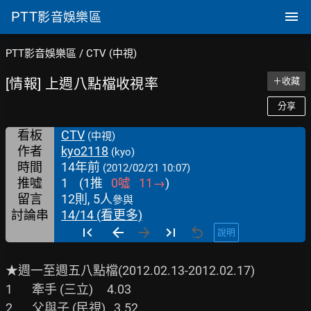
PTT
影音娛樂區
PTT影音娛樂區
/
CTV (中視)
[情報] 上週八點檔收視率
＋收藏
分享
看板
CTV
(中視)
作者
kyo2118
(kyo)
時間
14年前
(2012/02/21 10:07)
推噓
1
(
1
推
0
噓
11
→
)
留言
12則, 5人
參與
討論串
14/14 (看更多)
說明
★週一至週五八點檔(2012.02.13-2012.02.17)

1       牽手 (三立)     4.03
