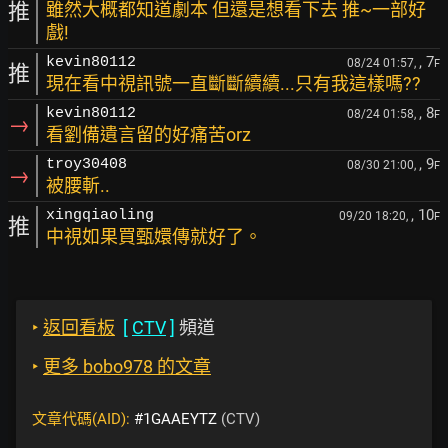
推
雖然大概都知道劇本 但還是想看下去 推~一部好
戲!
, 7
kevin80112
08/24 01:57,
F
推
現在看中視訊號一直斷斷續續...只有我這樣嗎??
, 8
kevin80112
08/24 01:58,
F
→
看劉備遺言留的好痛苦orz
, 9
troy30408
08/30 21:00,
F
→
被腰斬..
, 10
xingqiaoling
09/20 18:20,
F
推
中視如果買甄嬛傳就好了。
‣
返回看板
[
CTV
]
頻道
‣
更多 bobo978 的文章
文章代碼(AID):
#1GAAEYTZ
(CTV)