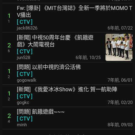
Fw: [爆卦] 《MIT台灣誌》全新一季將於MOMO T
V播出
1
[
CTV
]
1
jack86326
6年前
,
07/22
[新聞] 中視50周年台慶 《飢餓遊
戲》大鬧電視台
2
[
CTV
]
6
jun528
6年前
,
10/25
[問題] 以前中視的濟公活佛
1
[
CTV
]
2
gogowalk
7年前
,
06/01
[新聞] 《我愛冰冰Show》進化 賀一航助陣
1
[
CTV
]
2
gogkc
7年前
,
02/20
[問題] 飢餓遊戲~~~
2
[
CTV
]
4
minh
8年前
,
09/03