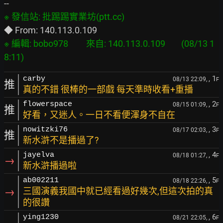
※ 編輯: bobo978         來自: 140.113.0.109        (08/13 1
, 1
carby
08/13 22:09,
F
推
真的不錯 很棒的一部戲 每天準時收看+重播
, 2
flowerspace
08/15 01:09,
F
推
好看，又迷人。一日不看便渾身不自在
, 3
nowitzki76
08/17 02:03,
F
推
新水滸不是播過了?
, 4
jayelva
08/18 01:27,
F
→
新水滸播過啦
, 5
ab002211
08/18 22:26,
F
→
三國演義我國中就已經看過好幾次,但這次拍的真
的很讚
, 6
ying1230
08/21 22:05,
F