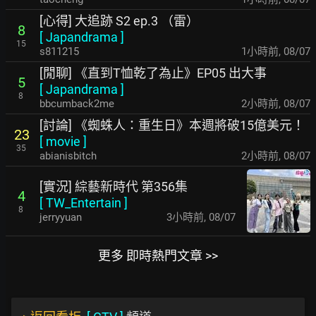
[心得] 大追跡 S2 ep.3 （雷）
8
[
Japandrama
]
15
s811215
1小時前
,
08/07
[閒聊] 《直到T恤乾了為止》EP05 出大事
5
[
Japandrama
]
8
bbcumback2me
2小時前
,
08/07
[討論] 《蜘蛛人：重生日》本週將破15億美元！
23
[
movie
]
35
abianisbitch
2小時前
,
08/07
[實況] 綜藝新時代 第356集
4
[
TW_Entertain
]
8
jerryyuan
3小時前
,
08/07
更多 即時熱門文章 >>