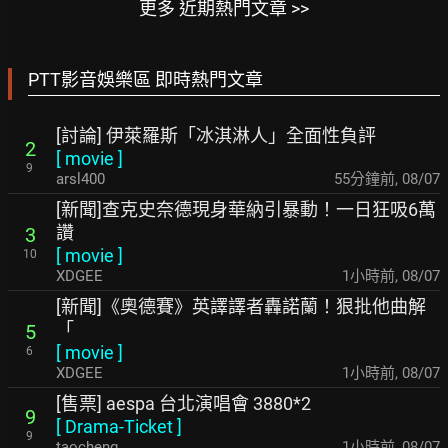
更多 近期熱門文章 >>
PTT影音娛樂區 即時熱門文章
[討論] 伊萊羅斯「冰淇淋人」全面性負評
2
[
movie
]
9
arsl400
55分鐘前
,
08/07
[新聞]查克史奈德現身華納引暴動！一日狂吸6萬
讚
3
[
movie
]
10
XDGEE
1小時前
,
08/07
[新聞]《奧德賽》英譯譯者轟諾蘭！狠批他曲解
「
5
[
movie
]
6
XDGEE
1小時前
,
08/07
[售票] aespa 台北演唱會 3880*2
9
[
Drama-Ticket
]
9
taocheng
1小時前
,
08/07