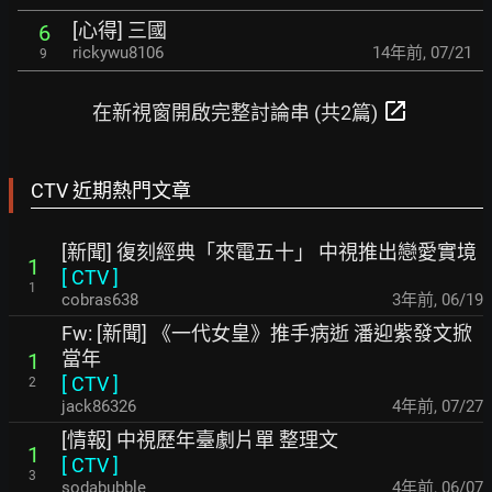
[心得] 三國
6
rickywu8106
14年前
,
07/21
9
open_in_new
在新視窗開啟完整討論串 (共2篇)
CTV 近期熱門文章
[新聞] 復刻經典「來電五十」 中視推出戀愛實境
1
[
CTV
]
1
cobras638
3年前
,
06/19
Fw: [新聞] 《一代女皇》推手病逝 潘迎紫發文掀
當年
1
[
CTV
]
2
jack86326
4年前
,
07/27
[情報] 中視歷年臺劇片單 整理文
1
[
CTV
]
3
sodabubble
4年前
,
06/07