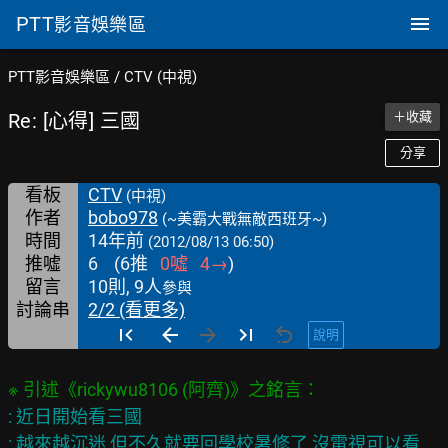
PTT
影音娛樂區
PTT影音娛樂區
/
CTV (中視)
Re: [心得] 三國
＋收藏
分享
看板
CTV
(中視)
作者
bobo978
(~美霸大戰無敵西班牙~)
時間
14年前
(2012/08/13 06:50)
推噓
6
(
6
推
0
噓
4
→
)
留言
10則, 9人
參與
討論串
2/2 (看更多)
說明
: 近日開始看三國

: 越來越沉迷 但不久就要回學校暑修了 沒電視可以看 