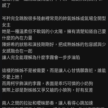
感了

岑矜完全跳脫很多陸劇裡常見的帥氣姊姊或氣場全開型
女主

她是一種溫柔但不軟弱的小太陽，擁有清楚知道自己要
什麼的內在力量

陳妍希的狀態和演技剛剛好，把成熟姊姊的包容感與少
女感融合在一起

讓人完全能理解為什麼李霧會一步步淪陷

這樣的姊姊不是被需要，而是讓人心甘情願靠近，誰能
不愛上她！

而周柯宇飾演的李霧，表面是乖巧可憐的小奶狗

實際上卻是對姊姊又爭又搶的小狼狗，好有反差

兩人之間的拉扯和曖昧節奏，讓人看得心跳加速
