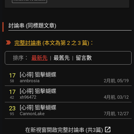
討論串 (同標題文章)
完整討論串
(本文為第 2 之 3 篇)：
排序：
最新先
|
最舊先
|
留言數
[心得] 狙擊蝴蝶
17
annbrosia
2月前
,
05/19
58
[心得] 狙擊蝴蝶
17
xh96472
4月前
,
03/12
42
[心得] 狙擊蝴蝶
23
CannonLake
7月前
,
12/27
95
open_in_new
在新視窗開啟完整討論串 (共3篇)