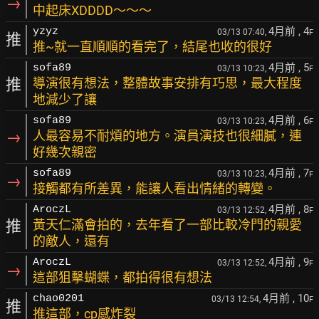
→
中起床XDDDD～～～
4月前
, 4
yzyz
03/13 07:40,
F
推
推~就一直順順的看完了，結尾也收的很好
4月前
, 5
sofa89
03/13 10:23,
F
推
導演很有想法，整體故事安排有巧思，最大程度
地減少了讓
4月前
, 6
sofa89
03/13 10:23,
F
→
人最容易不耐煩的地方。演員演技也很細膩，連
好幾次親密
4月前
, 7
sofa89
03/13 10:23,
F
→
接觸都有所差異，能讓人看出情緒的轉變。
4月前
, 8
AroczL
03/13 12:52,
F
推
黃天仁滿會拍的，去年看了一部比較冷門的親愛
的敵人，還有
4月前
, 9
AroczL
03/13 12:52,
F
→
這部狙擊蝴蝶，都拍得很有想法
4月前
, 10
chao0201
03/13 12:54,
F
推
推這部，cp感炸裂