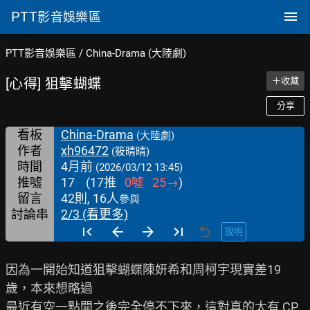
PTT
影音娛樂區
PTT影音娛樂區
/
China-Drama (大陸劇)
[心得] 狙擊蝴蝶
＋收藏
分享
看板
China-Drama
(大陸劇)
作者
xh96472
(筱晴晴)
時間
4月前
(2026/03/12 13:45)
推噓
17
(
17
推
0
噓
25
→
)
留言
42則, 16人
參與
討論串
2/3 (看更多)
說明
因為一開始知道狙擊蝴蝶陳妍希和周柯宇現實差19
歲，本來想略過

最近有空一點開之後完全停不下來，這對真的太有 CP 