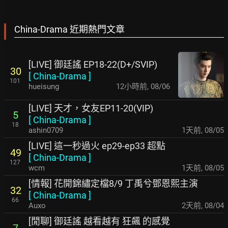
China-Drama 近期熱門文章
[LIVE] 御廷謠 EP18-22(D+/SVIP)
30
[
China-Drama
]
101
hueisung
12小時前
,
08/06
[LIVE] 天才，女友EP11-20(VIP)
5
[
China-Drama
]
18
ashin0709
1天前
,
08/05
[LIVE] 這一秒過火 ep29-ep33 超點
49
[
China-Drama
]
127
wcm
1天前
,
08/05
[情報] 花開錦繡定檔8/9 丁禹兮鄧恩熙主演
32
[
China-Drama
]
66
Auxo
2天前
,
08/04
[閒聊] 御廷謠 越看越有 狂飆 的感覺