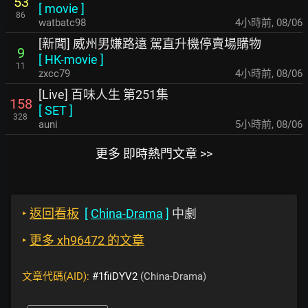
53
[
movie
]
86
watbatc98
4小時前
,
08/06
[新聞] 威州男嫌路遠 駕直升機停賣場購物
9
[
HK-movie
]
11
zxcc79
4小時前
,
08/06
[Live] 百味人生 第251集
158
[
SET
]
328
auni
5小時前
,
08/06
更多 即時熱門文章 >>
‣
返回看板
[
China-Drama
]
中劇
‣
更多 xh96472 的文章
文章代碼(AID):
#1fiiDYV2
(China-Drama)