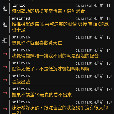
4月前
, 11
linlic
03/13 16:33,
F
推
時間鏡頭的切換非常恰當，選角適合
4月前
, 12
ereirred
03/13 17:39,
F
推
推推狙擊蝴蝶 很喜歡這部的劇情 剪接 畫面 CP感
也十足
4月前
, 13
Smile916
03/13 18:51,
F
推
想見你時就很喜歡黃天仁
4月前
, 14
Smile916
03/13 18:51,
F
→
我覺得蝴蝶唯一讓我不耐的就是姐姐的配音
4月前
, 15
Smile916
03/13 18:51,
F
→
壓得太低了，不是低沉才御姐啊啊啊啊
4月前
, 16
Smile916
03/13 18:51,
F
→
超級出戲
4月前
, 17
Smile916
03/13 18:52,
F
→
如果不講差19歲真的看不出來
4月前
, 18
Smile916
03/13 18:52,
F
→
陳妍希好凍齡，跟沈佳宜的狀態幾乎沒有很大的
差別