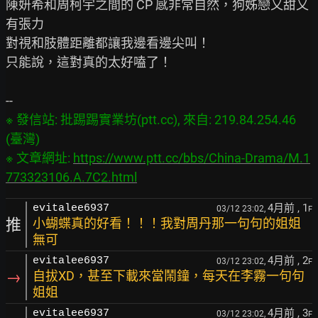
陳妍希和周柯宇之間的 CP 感非常自然，狗姊戀又甜又
有張力

對視和肢體距離都讓我邊看邊尖叫！

只能說，這對真的太好嗑了！

※ 發信站: 批踢踢實業坊(ptt.cc), 來自: 219.84.254.46 
(臺灣)

※ 文章網址: 
https://www.ptt.cc/bbs/China-Drama/M.1
773323106.A.7C2.html
4月前
, 1
evitalee6937
03/12 23:02,
F
推
小蝴蝶真的好看！！！我對周丹那一句句的姐姐
無可
4月前
, 2
evitalee6937
03/12 23:02,
F
→
自拔XD，甚至下載來當鬧鐘，每天在李霧一句句
姐姐
4月前
, 3
evitalee6937
03/12 23:02,
F