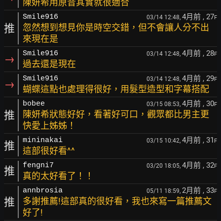
陳妍希用原音其實就很適合
4月前
, 27
Smile916
03/14 12:48,
F
推
忽然想到想見你是時空交錯，但不會讓人分不出
來現在是
4月前
, 28
Smile916
03/14 12:48,
F
→
過去還是現在
4月前
, 29
Smile916
03/14 12:48,
F
→
蝴蝶這點也處理得很好，用髮型造型和字幕搭配
4月前
, 30
bobee
03/15 08:53,
F
推
陳妍希狀態好好，看著好可口，觀眾都比男主更
快愛上姊姊！
4月前
, 31
mininakai
03/15 10:42,
F
推
這部很好看^^
4月前
, 32
fengni7
03/20 18:05,
F
推
真的太好看了！！
2月前
, 33
annbrosia
05/11 18:59,
F
推
多謝推薦!這部真的很好看，我也來寫一篇推薦文
好了!