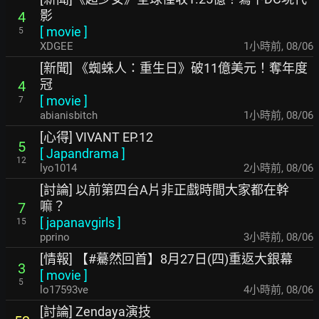
影
4
[
movie
]
5
XDGEE
1小時前
,
08/06
[新聞] 《蜘蛛人：重生日》破11億美元！奪年度
冠
4
[
movie
]
7
abianisbitch
1小時前
,
08/06
[心得] VIVANT EP.12
5
[
Japandrama
]
12
lyo1014
2小時前
,
08/06
[討論] 以前第四台A片非正戲時間大家都在幹
嘛？
7
[
japanavgirls
]
15
pprino
3小時前
,
08/06
[情報] 【#驀然回首】8月27日(四)重返大銀幕
3
[
movie
]
5
lo17593ve
4小時前
,
08/06
[討論] Zendaya演技