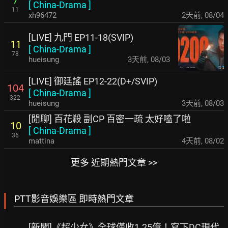
7
[
China-Drama
]
11
xh96472
2天前
,
08/04
[LIVE] 九門 EP11-18(SVIP)
11
[
China-Drama
]
78
hueisung
3天前
,
08/03
[LIVE] 御廷謠 EP12-22(D+/SVIP)
104
[
China-Drama
]
322
hueisung
3天前
,
08/03
[閒聊] 百花殺 副CP 百密一疏 太好嗑了啦
10
[
China-Drama
]
36
mattina
4天前
,
08/02
更多 近期熱門文章 >>
PTT影音娛樂區 即時熱門文章
[新聞]《超少女》全球僅收1.25億！寫下DC現代