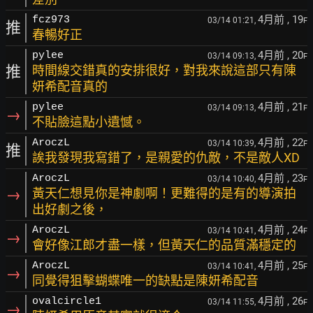
4月前
, 19
fcz973
03/14 01:21,
F
推
春暢好正
4月前
, 20
pylee
03/14 09:13,
F
推
時間線交錯真的安排很好，對我來說這部只有陳
妍希配音真的
4月前
, 21
pylee
03/14 09:13,
F
→
不貼臉這點小遺憾。
4月前
, 22
AroczL
03/14 10:39,
F
推
誒我發現我寫錯了，是親愛的仇敵，不是敵人XD
4月前
, 23
AroczL
03/14 10:40,
F
→
黃天仁想見你是神劇啊！更難得的是有的導演拍
出好劇之後，
4月前
, 24
AroczL
03/14 10:41,
F
→
會好像江郎才盡一樣，但黃天仁的品質滿穩定的
4月前
, 25
AroczL
03/14 10:41,
F
→
同覺得狙擊蝴蝶唯一的缺點是陳妍希配音
4月前
, 26
ovalcircle1
03/14 11:55,
F
→