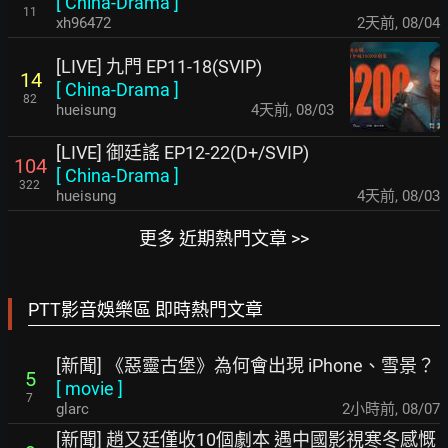
[
China-Drama
]
11
xh96472
2天前
,
08/04
[LIVE] 九門 EP11-18(SVIP)
14
[
China-Drama
]
82
hueisung
4天前
,
08/03
[LIVE] 御廷謠 EP12-22(D+/SVIP)
104
[
China-Drama
]
322
hueisung
4天前
,
08/03
更多 近期熱門文章 >>
PTT影音娛樂區 即時熱門文章
[新聞] 《惡靈古堡》為何會出現 iPhone、雪景？
5
[
movie
]
7
glarc
2小時前
,
08/07
[新聞] 趙又廷僅收10個劇本 遇中國影視寒冬感慨