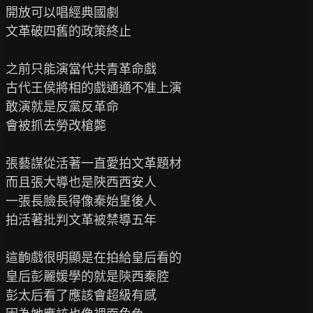
開放可以唱經典國劇

文革破四舊的政策終止

之前只能演當代共青革命戲

古代王侯將相的戲通通不准上演

敢演就是反黨反革命

會被抓去勞改槍斃

張藝謀從活著一直愛拍文革題材

而且張大導也是陜西西安人

一張長臉長得像秦始皇後人

拍活著批判文革被禁導五年

這齣戲很明顯是在拍給皇后看的

皇后彭麗媛學的就是陝西秦腔

彭太后看了應該會超級有感
