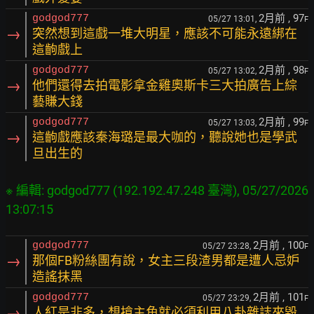
2月前
, 97
godgod777
05/27 13:01,
F
→
突然想到這戲一堆大明星，應該不可能永遠綁在
這齣戲上
2月前
, 98
godgod777
05/27 13:02,
F
→
他們還得去拍電影拿金雞奧斯卡三大拍廣告上綜
藝賺大錢
2月前
, 99
godgod777
05/27 13:03,
F
→
這齣戲應該秦海璐是最大咖的，聽說她也是學武
旦出生的
※ 編輯: godgod777 (192.192.47.248 臺灣), 05/27/2026 
2月前
, 100
godgod777
05/27 23:28,
F
→
那個FB粉絲團有說，女主三段渣男都是遭人忌妒
造謠抹黑
2月前
, 101
godgod777
05/27 23:29,
F
→
人紅是非多，想搶主角就必須利用八卦雜誌來毀