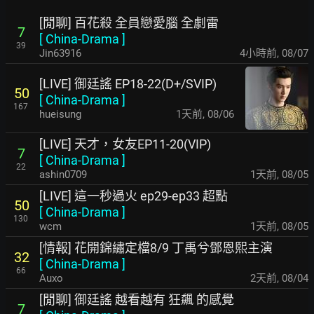
[閒聊] 百花殺 全員戀愛腦 全劇雷
7
[
China-Drama
]
39
Jin63916
4小時前
,
08/07
[LIVE] 御廷謠 EP18-22(D+/SVIP)
50
[
China-Drama
]
167
hueisung
1天前
,
08/06
[LIVE] 天才，女友EP11-20(VIP)
7
[
China-Drama
]
22
ashin0709
1天前
,
08/05
[LIVE] 這一秒過火 ep29-ep33 超點
50
[
China-Drama
]
130
wcm
1天前
,
08/05
[情報] 花開錦繡定檔8/9 丁禹兮鄧恩熙主演
32
[
China-Drama
]
66
Auxo
2天前
,
08/04
[閒聊] 御廷謠 越看越有 狂飆 的感覺
7