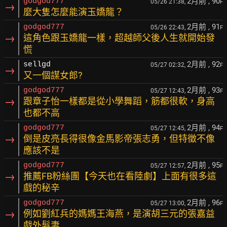
2月前
, 90
godgod777
05/26 21:38,
F
→
麼大隻怎麼能演玉嬌龍？
2月前
, 91
godgod777
05/26 22:43,
F
→
這角色跟玉嬌龍一樣，超越師父後人生就開始發
慌
2月前
, 92
sellgd
05/27 02:32,
F
→
又一個謀女郎?
2月前
, 93
godgod777
05/27 12:43,
F
→
跟章子怡一樣都是從小學舞蹈，筋都很軟，身高
也都不高
2月前
, 94
godgod777
05/27 12:45,
F
→
倒是皮亮長得很像金馬影帝張志勇，但特徵不像
應該不是
2月前
, 95
godgod777
05/27 12:57,
F
→
推薦FB粉絲團【今天也在看陸劇】上面有很多這
戲的秘辛
2月前
, 96
godgod777
05/27 13:00,
F
→
例如劉紅兵的媽媽王海燕，是演胡三元的張嘉益
戲外髮妻