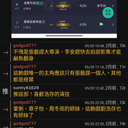
2月前
, 10
godgod777
05/20 10:48,
F
→
不愧是張藝謀大導演，李安趕快去拍部影集才能
鹹魚翻身
2月前
, 11
godgod777
05/20 11:16,
F
→
這齣戲唯一的主角應該只有張藝謀一個人，其他
都是綠葉
2月前
, 12
sunny61629
05/20 12:42,
F
推
推這部！喜歡浩存的演技
2月前
, 13
godgod777
05/20 22:55,
F
→
鞏俐、章子怡、周冬雨的師妹，這齣戲劉浩存也
有師妹了
2月前
, 14
godgod777
05/20 22:55,
F
→