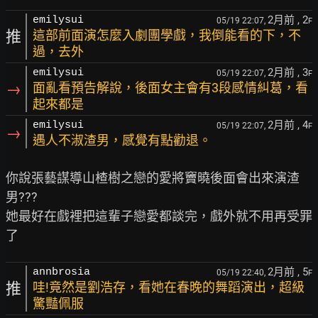
2月前
, 2
emilysui
05/19 22:07,
F
推
這部前面演怎麼入劇團學戲，我倒能看的下，不
過，去外
2月前
, 3
emilysui
05/19 22:07,
F
→
面亂看預告解說，後面女主會有3段感情糾葛，看
起來都是
2月前
, 4
emilysui
05/19 22:07,
F
→
遇人不淑渣男，感覺有點勸退。
你說張藝謀導山楂樹之戀的愛將竇曉後面會出來演渣
男???

她最好在戲裡把這輩子戀愛都談完，戲外就不用再受罪
2月前
, 5
annbrosia
05/19 22:40,
F
推
哇!竟然是劉浩存，看她在春晚的舞蹈演出，超級
驚豔佩服