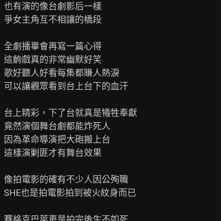
也有演的像台劇影后一樣

爭女主角互不相讓的橋段

全劇播畢會再寫一篇心得

這齣戲真的非常幽默好笑

歌好聽人好看每集都賺人熱淚

可以讓觀眾看到台上台下的血汗

台上精彩，下了台就真是犧牲奉獻

竟然演個舞台劇都能炸死人

因為革命導演把大砲搬上台

這樣演剿匪才有舞台效果

像拍電影的確有不少人因公殉職

SHE也是拍電影拍到被火紋身而已

賽格克巴萊更是拍完後生不如死
