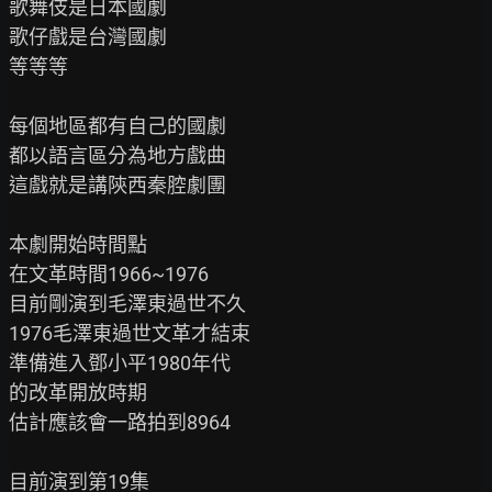
歌舞伎是日本國劇

歌仔戲是台灣國劇

等等等

每個地區都有自己的國劇

都以語言區分為地方戲曲

這戲就是講陝西秦腔劇團

本劇開始時間點

在文革時間1966~1976

目前剛演到毛澤東過世不久

1976毛澤東過世文革才結束

準備進入鄧小平1980年代

的改革開放時期

估計應該會一路拍到8964

目前演到第19集
