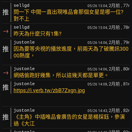
2月前
, 77
sellgd
05/26 13:04,
F
推
問一下 中間一直出現唯品會那個女星是哪一位?
對不上
2月前
, 78
sellgd
05/26 13:04,
F
→
昨天為什麼只有1集?
2月前
, 79
justonle
05/26 14:06,
F
推
因為要等央視的播放進度，前兩天為了破騰訊300
00熱度，
2月前
, 80
justonle
05/26 14:06,
F
→
網絡偷跑好幾集，所以這幾天都是單更。
2月前
, 81
justonle
05/26 14:08,
F
推
https://i.verb.tw/zbB7Zxgn.jpg
2月前
, 82
justonle
05/26 14:43,
F
推
《主角》中插唯品會廣告的女星是楊採鈺，參演
過《大江