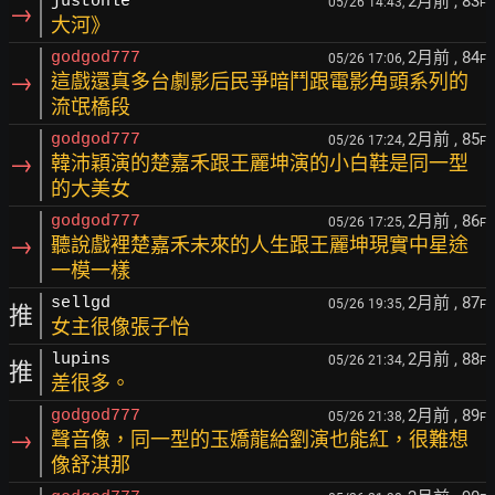
2月前
, 83
justonle
05/26 14:43,
F
→
大河》
2月前
, 84
godgod777
05/26 17:06,
F
→
這戲還真多台劇影后民爭暗鬥跟電影角頭系列的
流氓橋段
2月前
, 85
godgod777
05/26 17:24,
F
→
韓沛穎演的楚嘉禾跟王麗坤演的小白鞋是同一型
的大美女
2月前
, 86
godgod777
05/26 17:25,
F
→
聽說戲裡楚嘉禾未來的人生跟王麗坤現實中星途
一模一樣
2月前
, 87
sellgd
05/26 19:35,
F
推
女主很像張子怡
2月前
, 88
lupins
05/26 21:34,
F
推
差很多。
2月前
, 89
godgod777
05/26 21:38,
F
→
聲音像，同一型的玉嬌龍給劉演也能紅，很難想
像舒淇那