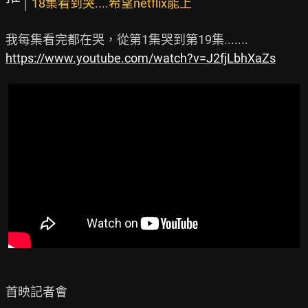
18集看到哭....希望netflix能上
https://www.youtube.com/watch?v=J2fjLbhXaZs