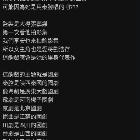
可能因為她是用秦腔唱的吧???

監製是大導張藝謀

第一次看他拍影集

我們李安也來拍齣影集

所以女主角也是愛將劉浩存

這齣戲應會是她的畢身代表作

這齣戲的主題就是國劇

秦腔是陝西秦國的國劇

像粵劇是廣東大戲國劇

豫劇是河南梆子國劇

京劇是北京國劇

崑曲是江蘇的國劇

川劇是四川的國劇

晉劇是山西的國劇
