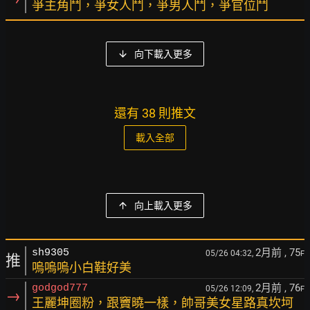
爭主角鬥，爭女人鬥，爭男人鬥，爭官位鬥
向下載入更多
還有 38 則推文
載入全部
向上載入更多
2月前
, 75
sh9305
05/26 04:32,
F
推
嗚嗚嗚小白鞋好美
2月前
, 76
godgod777
05/26 12:09,
F
→
王麗坤圈粉，跟竇曉一樣，帥哥美女星路真坎坷