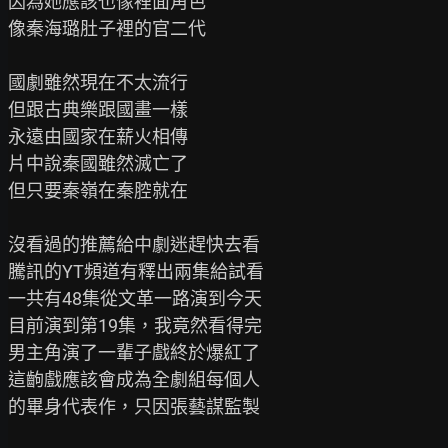
因為她應該也像裡面角色

像秦海璐肚子裡的官二代

國劇雖然現在不太流行

但跟古典樂跟國畫一樣

永遠由國家在薪火相傳

片中說秦國雖然滅亡了

但只要秦嶺在秦腔就在

沒看過的推薦給中劇迷趕快去看

騰訊的YT頻道有釋出兩集給試看

一共有48集從文革一路演到今天

目前演到第19集，我竟然看得完

男主角演了一輩子戲終於爆紅了

這齣戲應該會成為全劇組每個人

的畢身代表作，只因張藝謀監製
