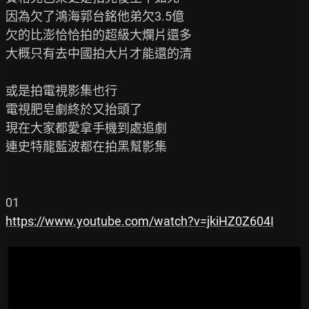
因為欠了鴻海郭台銘他弟欠3.5億

欠的比澎恰恰拍的超級大爛片還多

大概只有去中國拍大片才能還的清

或是拍電視影集也行

電視肥皂劇終於又抬頭了

現在大家都愛拿手機到處追劇

連史特龍藍波都在拍黑幫影集

https://www.youtube.com/watch?v=jkiHZ0Z604I