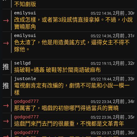
不知劇版
2月前
, 30
emilysui
05/22 14:36,
F
→
改成怎樣，或者第3段感情直接拿掉。不過，小說
竇曉那角
2月前
, 31
emilysui
05/22 14:36,
F
→
色太渣了，他是用造黃謠方式，逼得女主不得不
嫁他。
2月前
, 32
sellgd
05/22 19:15,
F
推
搞破鞋=通姦 破鞋等於閩南語破麻布
2月前
, 33
justonle
05/22 19:44,
F
推
電視劇肯定有改編的，劇情不可能和小說一模一
樣
2月前
, 34
godgod777
05/22 23:34,
F
→
那厲害了，唱戲的初戀哪鬥得過當兵的竇曉
2月前
, 35
godgod777
05/22 23:36,
F
→
這戲鬥來鬥去鬥的很嚴重，不愧都是文革青年
2月前
, 36
godgod777
05/22 23:37,
F
→