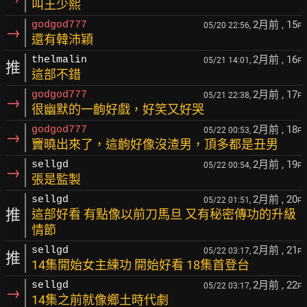
叫王少熙
2月前
, 15
godgod777
05/20 22:56,
F
→
還有韓沛穎
2月前
, 16
thelmalin
05/21 14:01,
F
推
這部不錯
2月前
, 17
godgod777
05/21 22:38,
F
→
很幽默的一齣好戲，好笑又好哭
2月前
, 18
godgod777
05/22 00:53,
F
→
竇曉出來了，這齣好像沒渣男，頂多都是丑男
2月前
, 19
sellgd
05/22 00:54,
F
→
張是監製
2月前
, 20
sellgd
05/22 01:51,
F
推
這部好看 有點像以前刀馬旦 又有秘密傳功的升級
情節
2月前
, 21
sellgd
05/22 03:17,
F
推
14集開始女主練功 開始好看 18集首登台
2月前
, 22
sellgd
05/22 03:17,
F
→
14集之前就像鄉土時代劇