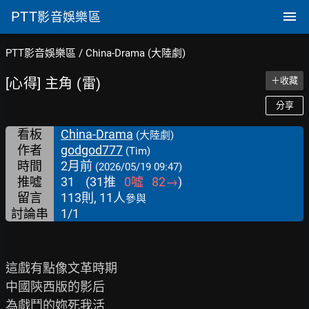
PTT
影音娛樂區
PTT影音娛樂區
/
China-Drama (大陸劇)
[心得] 主角 (雷)
＋收藏
分享
看板
China-Drama
(大陸劇)
作者
godgod777
(Tim)
時間
2月前
(2026/05/19 09:47)
推噓
31
(
31
推
0
噓
82
→
)
留言
113則, 11人
參與
討論串
1/1
這戲有點像文革時期

中國陝西版的影后

為戲鬥的妳死我活
