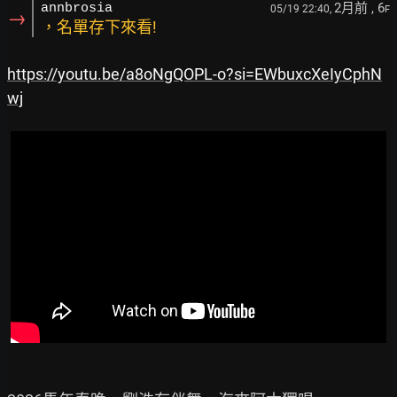
2月前
, 6
annbrosia
05/19 22:40,
F
→
，名單存下來看!
https://youtu.be/a8oNgQOPL-o?si=EWbuxcXeIyCphN
wj