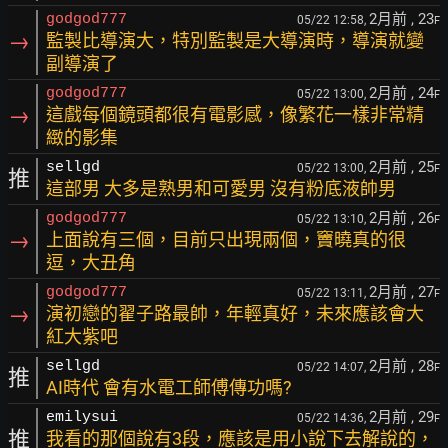
2月前
, 23
godgod777
05/22 12:58,
F
→
監製比導演大，特別監製是大導演時，導演就變
副導演了
2月前
, 24
godgod777
05/22 13:00,
F
→
這戲每個鏡頭都很有電影感，像繁花一樣非常精
緻的影集
2月前
, 25
sellgd
05/22 13:00,
F
推
這部男 大多是熟男和可愛男 沒有粉底液帥男
2月前
, 26
godgod777
05/22 13:10,
F
→
上面說有三個，目前只出現兩個，竇曉真的很
逗，大丑角
2月前
, 27
godgod777
05/22 13:11,
F
→
演初戀的翟子路最帥，年輕真好，未來應該會大
紅大紫吧
2月前
, 28
sellgd
05/22 14:07,
F
推
AI時代 會有水電工師傅傳功嗎?
2月前
, 29
emilysui
05/22 14:36,
F
推
我看的那個說有3段，應該是用小說下去解說的，