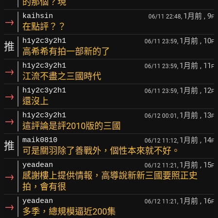
的那個？現
1月前
, 9
kaihsin
06/11 22:48,
F
→
在點評？？
1月前
, 10
h1y2c3y2h1
06/11 23:59,
F
推
高希希有拍一部新的了
1月前
, 11
h1y2c3y2h1
06/11 23:59,
F
→
江流不盡之三國時代
1月前
, 12
h1y2c3y2h1
06/11 23:59,
F
→
還沒上
1月前
, 13
h1y2c3y2h1
06/12 00:01,
F
→
這評論是評2010版的三國
1月前
, 14
maik0810
06/12 11:12,
F
推
可是關羽除了善戰外，個性本來就不好。
1月前
, 15
yeadean
06/12 11:21,
F
→
感謝樓上提供情報，高導說新新三國要照正史
拍，會有很
1月前
, 16
yeadean
06/12 11:21,
F
→
多季，總規模逼近200集