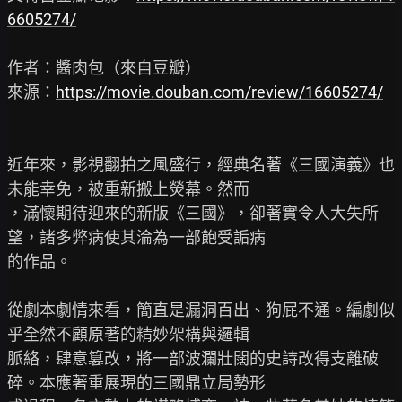
6605274/
作者：醬肉包（來自豆瓣）

來源：
https://movie.douban.com/review/16605274/
近年來，影視翻拍之風盛行，經典名著《三國演義》也
未能幸免，被重新搬上熒幕。然而

，滿懷期待迎來的新版《三國》，卻著實令人大失所
望，諸多弊病使其淪為一部飽受詬病

的作品。

從劇本劇情來看，簡直是漏洞百出、狗屁不通。編劇似
乎全然不顧原著的精妙架構與邏輯

脈絡，肆意篡改，將一部波瀾壯闊的史詩改得支離破
碎。本應著重展現的三國鼎立局勢形
