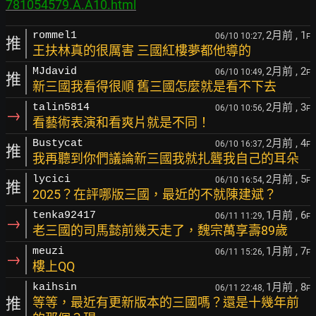
781054579.A.A10.html
2月前
, 1
rommel1
06/10 10:27,
F
推
王扶林真的很厲害 三國紅樓夢都他導的
2月前
, 2
MJdavid
06/10 10:49,
F
推
新三國我看得很順 舊三國怎麼就是看不下去
2月前
, 3
talin5814
06/10 10:56,
F
→
看藝術表演和看爽片就是不同！
2月前
, 4
Bustycat
06/10 16:37,
F
推
我再聽到你們議論新三國我就扎聾我自己的耳朵
2月前
, 5
lycici
06/10 16:54,
F
推
2025？在評哪版三國，最近的不就陳建斌？
1月前
, 6
tenka92417
06/11 11:29,
F
→
老三國的司馬懿前幾天走了，魏宗萬享壽89歲
1月前
, 7
meuzi
06/11 15:26,
F
→
樓上QQ
1月前
, 8
kaihsin
06/11 22:48,
F
推
等等，最近有更新版本的三國嗎？還是十幾年前