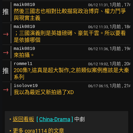
1月前
, 17
maik0810
06/12 11:31,
F
推
然後三國志也相對比較描寫政治博弈、權力鬥爭
與現實主義
1月前
, 18
maik0810
06/12 11:33,
F
→
；三國演義則是英雄磅礡、豪氣干雲。所以要看
是依據哪個
1月前
, 19
maik0810
06/12 11:36,
F
→
來拍攝。
1月前
, 20
rommel1
06/12 19:02,
F
推
200集?,這真是超大製作,之前類似案例應該是大秦
系列
1月前
, 21
isolove19
06/17 06:15,
F
→
我以為最近又新拍過了XD
‣
返回看板
[
China-Drama
]
中劇
‣
更多 cora1114 的文章