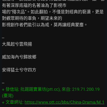
有著深厚底蘊的名著淪為了影視市

場的“殘次品”。如此翻拍，不僅是對經典的褻瀆，更是
對觀眾期待的辜負，期望未來的

影視創作者們能引以為戒，莫再讓經典蒙塵。

--

大風起兮雲飛揚

威加海內兮歸故鄉

安得猛士兮守四方

※ 發信站: 批踢踢實業坊(ptt.cc), 來自: 219.71.200.19 
(臺灣)

※ 文章網址: 
https://www.ptt.cc/bbs/China-Drama/M.1