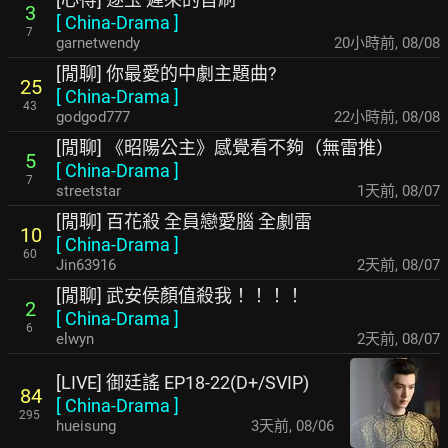
3
[
China-Drama
]
7
garnetwendy
20小時前
,
08/08
[閒聊] 你最愛的中劇主題曲?
25
[
China-Drama
]
43
godgod777
22小時前
,
08/08
[閒聊] 《昭陽公主》感覺看不夠（無雷推）
5
[
China-Drama
]
7
streetstar
1天前
,
08/07
[閒聊] 百花殺 全員戀愛腦 全劇雷
10
[
China-Drama
]
60
Jin63916
2天前
,
08/07
[閒聊] 武安侯顏值殺我！！！！
2
[
China-Drama
]
6
elwyn
2天前
,
08/07
[LIVE] 御廷謠 EP18-22(D+/SVIP)
84
[
China-Drama
]
295
hueisung
3天前
,
08/06