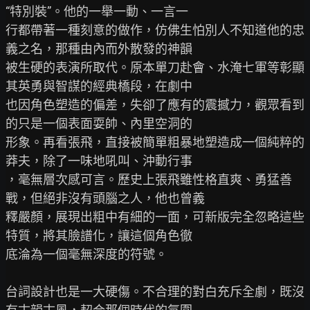
“特別裝”。他的一舉一動、一言一

行都帶著一種刻意的做作，仿佛生怕別人不知道他的忠
義之名，那種由內而外散發的神韻

被生硬的表演所取代。原本單刀赴會、水淹七軍等彰顯
其英勇與智謀的經典橋段，在劇中

也因角色塑造的偏差，失卻了應有的震撼力，觀眾看到
的只是一個表面耍帥、內里空洞的

形象。再看張飛，直接被簡單粗暴地塑造成一個純粹的
莽夫，除了一味地吼叫、沖動行事

，毫無層次感可言。歷史上張飛雖性格直爽、勇猛善
戰，但絕非沒有頭腦之人，他也曾義

釋嚴顏，展現出粗中有細的一面，可新版完全忽略這些
特質，將其臉譜化，讓這個角色徹

底淪為一個毫無深度的符號。

台詞設計也是一大硬傷。不合理的對白充斥全劇，既沒