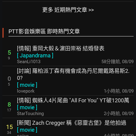
更多 近期熱門文章 >>
PTT影音娛樂區 即時熱門文章
[情報] 重岡大毅＆濵田崇裕 結婚發表
5
[
Japandrama
]
9
SeanLi1013
58分鐘前
,
08/09
[討論] 羅柏派丁森有機會成為丹尼爾戴路易斯2.
0?
0
[
movie
]
5
lovepork
1小時前
,
08/09
[情報] 蜘蛛人4片尾曲 "All For You" YT破1200萬
8
[
movie
]
17
StarTouching
2小時前
,
08/09
[新聞] Zach Cregger 稱《惡靈古堡》是他拍過
15
[
movie
]
34