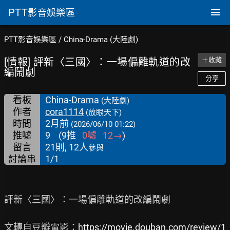
PTT
影音娛樂區
PTT影音娛樂區
/
China-Drama (大陸劇)
[情報] 評新〈三國〉：一場偏離軌道的改
＋收藏
編鬧劇
分享
看板
China-Drama
(大陸劇)
作者
cora1114
(放眼天下)
時間
2月前
(2026/06/10 01:22)
推噓
9
(
9
推
0
噓
12
→
)
留言
21則, 12人
參與
討論串
1/1
評新〈三國〉：一場偏離軌道的改編鬧劇

文轉自豆瓣電影：
https://movie.douban.com/review/1