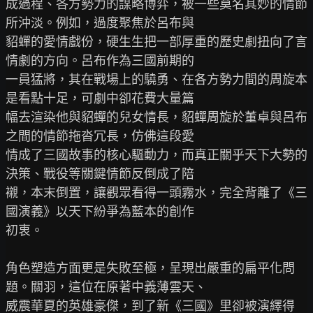
成過程、各方勢力的謀略博弈，被一些莫名其妙的情節
所沖淡。例如，過度聚焦於呂布與

貂蟬的愛情戲份，硬生生把一部厚重的歷史劇扭向了言
情劇的方向。呂布作為三國前期的

一員猛將，其在戰場上的驍勇、在各方勢力間的周旋本
是看點十足，可劇中卻花費大量篇

幅去渲染他與貂蟬的兒女情長，貂蟬周旋於董卓與呂布
之間的情節拖沓冗長，仿佛這段愛

情成了三國故事的核心驅動力，而真正關乎天下大勢的
決策、戰役等關鍵情節反倒成了陪

襯，本末倒置，讓觀眾看得一頭霧水，完全背離了《三
國演義》以天下紛爭為藍本的創作

初衷。

角色塑造方面更是失敗至極，呈現出嚴重的扁平化問
題。關羽，這位在原著中義薄雲天、

威震華夏的英雄豪傑，到了新《三國》里卻被演繹得