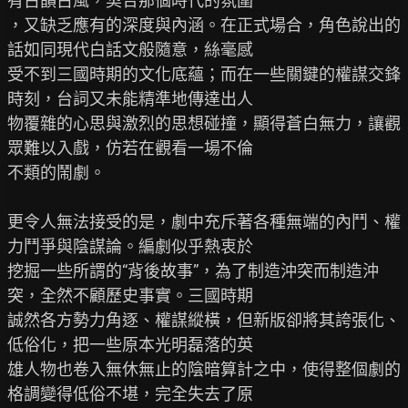
有古韻古風，契合那個時代的氛圍

，又缺乏應有的深度與內涵。在正式場合，角色說出的
話如同現代白話文般隨意，絲毫感

受不到三國時期的文化底蘊；而在一些關鍵的權謀交鋒
時刻，台詞又未能精準地傳達出人

物覆雜的心思與激烈的思想碰撞，顯得蒼白無力，讓觀
眾難以入戲，仿若在觀看一場不倫

不類的鬧劇。

更令人無法接受的是，劇中充斥著各種無端的內鬥、權
力鬥爭與陰謀論。編劇似乎熱衷於

挖掘一些所謂的“背後故事”，為了制造沖突而制造沖
突，全然不顧歷史事實。三國時期

誠然各方勢力角逐、權謀縱橫，但新版卻將其誇張化、
低俗化，把一些原本光明磊落的英

雄人物也卷入無休無止的陰暗算計之中，使得整個劇的
格調變得低俗不堪，完全失去了原
