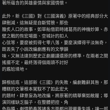
著所蘊含的英雄豪情與家國情懷。

此外，新《三國》對《三國演義》原著中的經典部分大
肆刪減，這無疑是自斷臂膀。那些

膾炙人口的故事，如草船借箭時諸葛亮的神機妙算、赤
壁之戰的恢宏場面、空城計的扣人

心弦等，要麼被剪得七零八落，要麼演繹得平淡無奇，
既丟失了小說改編劇應有的文學韻

味，又無法達到歷史正劇嚴謹還原的標準，在兩者之間
搖擺不定，最終落得個兩頭不討好

的尷尬境地。

歸根結底，這部新《三國》的失敗，編劇難辭其咎，那
糟糕的文筆根本駕馭不了如此宏大

的題材，肆意妄為地改編，將原著的精華棄如敝履；導
演同樣缺乏腦子，在整體把控、角

色指導、劇情節奏等諸多方面都出現嚴重失誤，讓一部