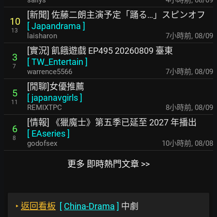
saiiys
4小時前
,
08/09
[新聞] 佐藤二朗主演予定「踊る…」スピンオフ
10
[
Japandrama
]
13
laisharon
7小時前
,
08/09
[實況] 飢餓遊戲 EP495 20260809 臺東
3
[
TW_Entertain
]
7
warrence5566
7小時前
,
08/09
[閒聊]女優推薦
5
[
japanavgirls
]
11
REMIXTPC
8小時前
,
08/09
[情報] 《獵魔士》第五季已延至 2027 年播出
6
[
EAseries
]
8
godofsex
10小時前
,
08/08
更多 即時熱門文章 >>
‣
返回看板
[
China-Drama
]
中劇