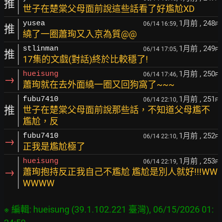
推
世子在楚棠父母面前說這些話看了好尷尬XD
1月前
, 248
yusea
06/14 16:59,
F
推
繞了一圈蕭珣又入京為質@@
1月前
, 249
stlinman
06/14 17:05,
F
推
17集的文戲(對話)終於比較穩了!
1月前
, 250
hueisung
06/14 17:46,
F
→
蕭珣就在去外面繞一圈又回狗窩了~~~
1月前
, 251
fubu7410
06/14 22:10,
F
推
世子在楚棠父母面前說那些話，不知道父母尷不
尷尬，反
1月前
, 252
fubu7410
06/14 22:10,
F
→
正我是尷尬極了
1月前
, 253
hueisung
06/14 22:19,
F
→
蕭珣抱持反正我自己不尷尬 尷尬是別人就好!!!WW
WWWW
※ 編輯: hueisung (39.1.102.221 臺灣), 06/15/2026 01: