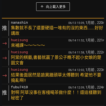
向上載入更多
1月前
, 220
nanashin
06/13 15:09,
F
推
集數就不長了還要硬插一堆有的沒的東西......好好
講故
1月前
, 221
hueisung
06/14 11:52,
F
→
來補課～～～～～
1月前
, 222
hueisung
06/14 11:58,
F
→
阿棠的棋藝,書藝就贏了景公子瞧不起小女娘的楚
園文會
1月前
, 223
hueisung
06/14 12:02,
F
→
結果後面居然是詭異牆頭草太傅聽到 希望他不要
搗亂啊!!
1月前
, 224
fubu7410
06/14 12:09,
F
推
對啊 阿草沒事在客棧喝茶做什麼！！還這樣聽到
秘密了