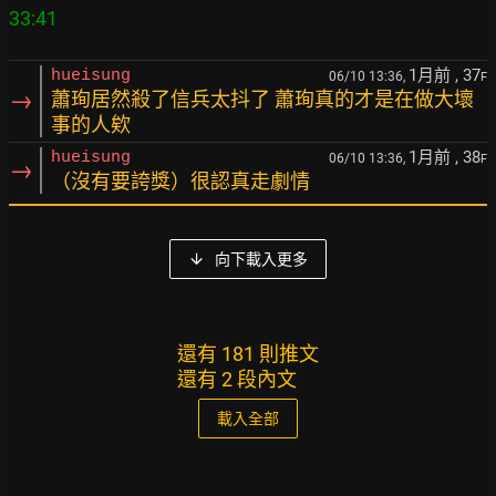
1月前
, 37
hueisung
06/10 13:36,
F
→
蕭珣居然殺了信兵太抖了 蕭珣真的才是在做大壞
事的人欸
1月前
, 38
hueisung
06/10 13:36,
F
→
（沒有要誇獎）很認真走劇情
向下載入更多
還有 181 則推文
還有 2 段內文
載入全部