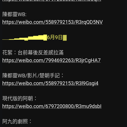
https://weibo.com/5589792153/R3rqQD5NV
＿ˍ▁▂▃▄▅▆▇█6月9日▓
https://weibo.com/7994692263/R3jrCgHA7
https://weibo.com/5589792153/R3l9Gsgi4
https://weibo.com/6797200800/R3mu9dsbI