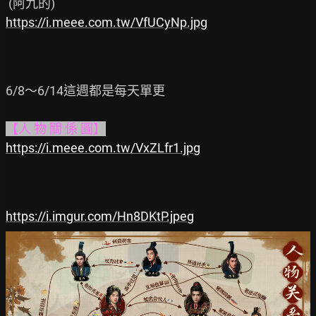
https://i.meee.com.tw/VfUCyNp.jpg
6/8～6/14這週都是每天單更

【人 物 關 係 圖】
https://i.meee.com.tw/VxZLfr1.jpg
https://i.imgur.com/Hn8DKtP.jpeg