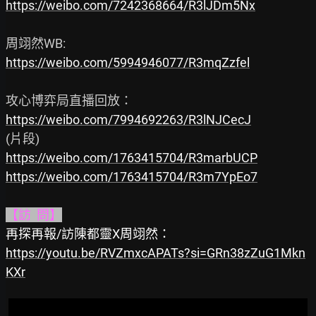
https://weibo.com/7242368664/R3lJDm5Nx
https://weibo.com/5994946077/R3mqZzfel
https://weibo.com/7994692263/R3lNJCecJ
https://weibo.com/1763415704/R3marbUCP
https://weibo.com/1763415704/R3m7YpEo7
【訪  問】
https://youtu.be/RVZmxcAPATs?si=GRn38zZuG1Mkn
KXr