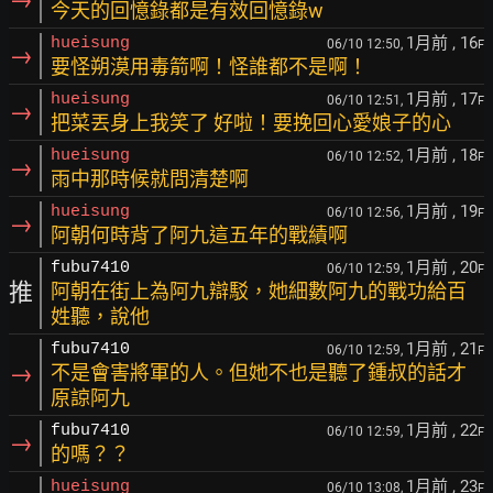
今天的回憶錄都是有效回憶錄w
1月前
, 16
hueisung
06/10 12:50,
F
→
要怪朔漠用毒箭啊！怪誰都不是啊！
1月前
, 17
hueisung
06/10 12:51,
F
→
把菜丟身上我笑了 好啦！要挽回心愛娘子的心
1月前
, 18
hueisung
06/10 12:52,
F
→
雨中那時候就問清楚啊
1月前
, 19
hueisung
06/10 12:56,
F
→
阿朝何時背了阿九這五年的戰績啊
1月前
, 20
fubu7410
06/10 12:59,
F
推
阿朝在街上為阿九辯駁，她細數阿九的戰功給百
姓聽，說他
1月前
, 21
fubu7410
06/10 12:59,
F
→
不是會害將軍的人。但她不也是聽了鍾叔的話才
原諒阿九
1月前
, 22
fubu7410
06/10 12:59,
F
→
的嗎？？
1月前
, 23
hueisung
06/10 13:08,
F