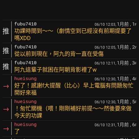
1月前
, 1
fubu7410
06/10 12:03,
F
推
功課時間到～～（劇情空到已經沒有前期提要了
嗎XDD
1月前
, 2
fubu7410
06/10 12:05,
F
推
從以前到現在，阿九的背一直在受傷
1月前
, 3
fubu7410
06/10 12:11,
F
推
阿九這輩子就困在阿朝背影裡了w
1月前
, 4
hueisung
06/10 12:30,
F
→
好了！感謝f大提醒（比心）早上電腦有問題匆忙
開好來福
1月前
, 5
hueisung
06/10 12:30,
F
→
！匆忙關機（喂！剛剛補好前提～～然後要來做
今天的功課
1月前
, 6
hueisung
06/10 12:31,
F
→
了