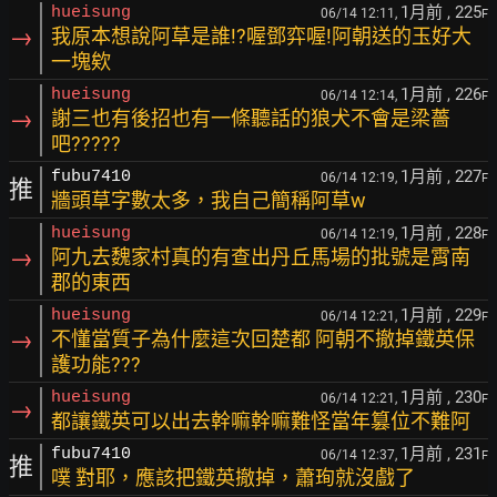
1月前
, 225
hueisung
06/14 12:11,
F
→
我原本想說阿草是誰!?喔鄧弈喔!阿朝送的玉好大
一塊欸
1月前
, 226
hueisung
06/14 12:14,
F
→
謝三也有後招也有一條聽話的狼犬不會是梁薔
吧?????
1月前
, 227
fubu7410
06/14 12:19,
F
推
牆頭草字數太多，我自己簡稱阿草w
1月前
, 228
hueisung
06/14 12:19,
F
→
阿九去魏家村真的有查出丹丘馬場的批號是霄南
郡的東西
1月前
, 229
hueisung
06/14 12:21,
F
→
不懂當質子為什麼這次回楚都 阿朝不撤掉鐵英保
護功能???
1月前
, 230
hueisung
06/14 12:21,
F
→
都讓鐵英可以出去幹嘛幹嘛難怪當年篡位不難阿
1月前
, 231
fubu7410
06/14 12:37,
F
推
噗 對耶，應該把鐵英撤掉，蕭珣就沒戲了