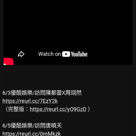
https://reurl.cc/7EzY2k
（完整版：
https://reurl.cc/yO9GzD
 ）

https://reurl.cc/0mMkzk