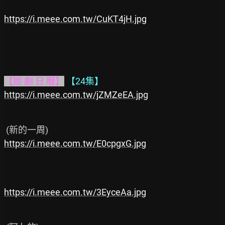
https://i.meee.com.tw/CuKT4jH.jpg
【追 劇 日 曆】
【24集】
https://i.meee.com.tw/jZMZeEA.jpg
https://i.meee.com.tw/E0cpgxG.jpg
https://i.meee.com.tw/3EyceAa.jpg