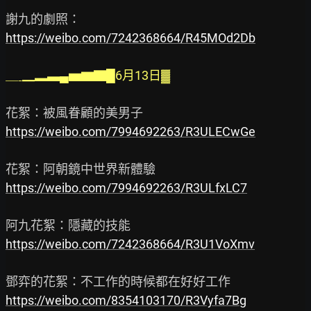
https://weibo.com/7242368664/R45MOd2Db
＿ˍ▁▂▃▄▅▆▇█6月13日▓
https://weibo.com/7994692263/R3ULECwGe
https://weibo.com/7994692263/R3ULfxLC7
https://weibo.com/7242368664/R3U1VoXmv
https://weibo.com/8354103170/R3Vyfa7Bg