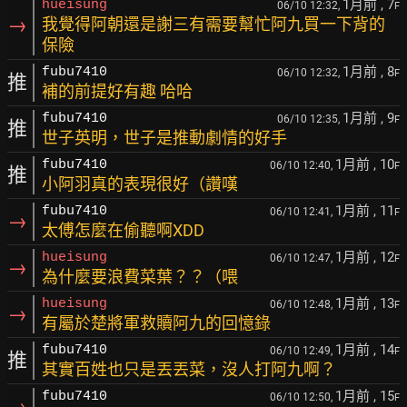
1月前
, 7
hueisung
06/10 12:32,
F
→
我覺得阿朝還是謝三有需要幫忙阿九買一下背的
保險
1月前
, 8
fubu7410
06/10 12:32,
F
推
補的前提好有趣 哈哈
1月前
, 9
fubu7410
06/10 12:35,
F
推
世子英明，世子是推動劇情的好手
1月前
, 10
fubu7410
06/10 12:40,
F
推
小阿羽真的表現很好（讚嘆
1月前
, 11
fubu7410
06/10 12:41,
F
→
太傅怎麼在偷聽啊XDD
1月前
, 12
hueisung
06/10 12:47,
F
→
為什麼要浪費菜葉？？（喂
1月前
, 13
hueisung
06/10 12:48,
F
→
有屬於楚將軍救贖阿九的回憶錄
1月前
, 14
fubu7410
06/10 12:49,
F
推
其實百姓也只是丟丟菜，沒人打阿九啊？
1月前
, 15
fubu7410
06/10 12:50,
F
→