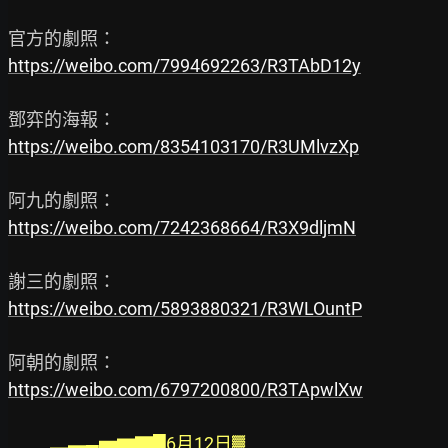
https://weibo.com/7994692263/R3TAbD12y
https://weibo.com/8354103170/R3UMlvzXp
https://weibo.com/7242368664/R3X9dljmN
https://weibo.com/5893880321/R3WLOuntP
https://weibo.com/6797200800/R3TApwlXw
＿ˍ▁▂▃▄▅▆▇█6月12日▓