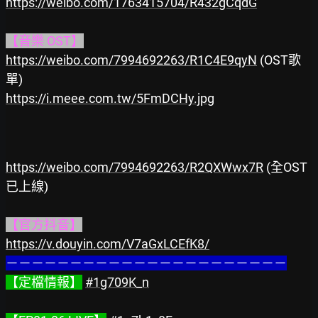
https://weibo.com/1763415704/R432gCqdG
【音樂 OST】
https://weibo.com/7994692263/R1C4E9qyN
 (OST歌
https://i.meee.com.tw/5FmDCHy.jpg
https://weibo.com/7994692263/R2QXWwx7R
 (全OST
已上線)

【官方抖音】
https://v.douyin.com/V7aGxLCEfK8/
－－－－－－－－－－－－－－－－－－－－－－
【定檔情報】
#1g709K_n