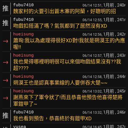
1月前
, 240
fubu7410
06/14 12:51,
F
推
魏家村的火要引出蒼木寨的阿蘭，好聰明的招
1月前
, 241
fubu7410
06/14 12:55,
F
推
吻戲扣搭滿了嗎？氣氛都到了居然沒有XD
1月前
, 242
hueisung
06/14 12:56,
F
→
蕭珣:我以為處理得很好XD對!我就是朔漠王的內應
喔!!
1月前
, 243
hueisung
06/14 12:57,
F
→
我也覺得哪裡明明很可以來個吻戲結果沒有??我
超????
1月前
, 244
hueisung
06/14 12:58,
F
→
朔漠王也是認真事業線的人要併吞大楚~~
1月前
, 245
hueisung
06/14 13:02,
F
→
謝燕來下了軍令狀了!而且恭喜他預告他喜得楚將
軍鎧甲了~
1月前
, 246
fubu7410
06/14 13:32,
F
推
我也看到預告，恭喜終於有鎧甲XD
1月前
, 247
yusea
06/14 16:45,
F