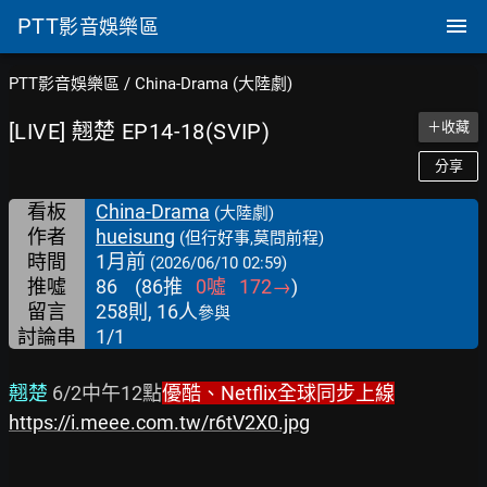
PTT
影音娛樂區
PTT影音娛樂區
/
China-Drama (大陸劇)
[LIVE] 翹楚 EP14-18(SVIP)
＋收藏
分享
看板
China-Drama
(大陸劇)
作者
hueisung
(但行好事,莫問前程)
時間
1月前
(2026/06/10 02:59)
推噓
86
(
86
推
0
噓
172
→
)
留言
258則, 16人
參與
討論串
1/1
翹楚 
6/2中午12點
優酷、Netflix全球同步上線
https://i.meee.com.tw/r6tV2X0.jpg