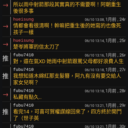
→
所以雨中射箭那段其實真的不需要啊！阿朝重生
後很多事
1月前
, 24
hueisung
06/10 13:08,
F
→
情都會看很清啊！幹嘛把重生後的她寫的也像死
孩子一樣
1月前
, 25
hueisung
06/10 13:14,
F
→
楚岺將軍的信太刀了
1月前
, 26
fubu7410
06/10 13:16,
F
推
對，還在氣XD 她雨中射箭跟罵父母都好浪費人生
1月前
, 27
fubu7410
06/10 13:18,
F
推
我想知道木綿紅那支髮簪，阿九有沒有要交給人
家女兒啊？
1月前
, 28
fubu7410
06/10 13:18,
F
→
私藏有點久..
1月前
, 29
fubu7410
06/10 13:21,
F
推
看完14，可喜可賀權謀線回來了，四方終於開鬥
了（世子英
1月前
, 30
fubu7410
06/10 13:21,
F