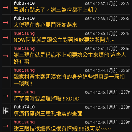
1月前
, 232
fubu7410
06/14 12:37,
F
→
看到有點忘了，謝三為啥都不上朝？
1月前
, 233
fubu7410
06/14 12:38,
F
→
太傅現在專心要鬥死謝燕來
1月前
, 234
hueisung
06/14 12:40,
F
→
NOW阿草就是跟公主對著幹欸要誅殺阿九~
1月前
, 235
hueisung
06/14 12:41,
F
→
謝三現在就是稱病不上朝要讓公主來煩他 這些人
好有事
1月前
, 236
hueisung
06/14 12:44,
F
→
魏家村蒼木寨朔漠女將的身分這些還真是一環扣
一環啊!!
1月前
, 237
hueisung
06/14 12:45,
F
→
阿草何時要處理掉啦!!!XDDD
1月前
, 238
fubu7410
06/14 12:45,
F
推
導演特寫謝三瞳孔地震的畫面
1月前
, 239
hueisung
06/14 12:49,
F
→
謝三眼技很細微但很有情緒!!!!!很可以~~~