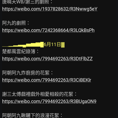
https://weibo.com/1937828632/R3Nwwg5eY
https://weibo.com/7242368664/R3LQkBsPh
＿ˍ▁▂▃▄▅▆▇█6月11日▓
https://weibo.com/7994692263/R3DtFlbZZ
https://weibo.com/7994692263/R3CiBEKlr
https://weibo.com/7994692263/R3BUgaON9