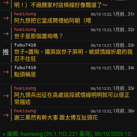
→
明！）不過魏家村這條線好像飄遠了～
1月前
, 31
hueisung
06/10 13:22,
F
→
阿九想把它當成聘禮給阿朝（喂
1月前
, 32
hueisung
06/10 13:23,
F
→
世子是那個蕭珣嗎？
1月前
, 33
fubu7410
06/10 13:27,
F
推
世子=蕭珣，鐵英說世子英明，被感情線折磨的我
忍不住狂
1月前
, 34
fubu7410
06/10 13:27,
F
→
點頭稱是
1月前
, 35
hueisung
06/10 13:31,
F
→
阿九領兵出征在高處這段感情線明明就可以很正
常描述
1月前
, 36
hueisung
06/10 13:32,
F
→
謝三果然有幹大事 跟太傅互扯頭花
※ 編輯: hueisung (39.1.102.221 臺灣), 06/10/2026 13: