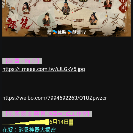
【演 員、簡 介】
https://i.meee.com.tw/iJLGkV5.jpg
https://weibo.com/7994692263/Q1UZpwzcr
【花 絮 與 劇 照 與 演員WB或工作室】
＿ˍ▁▂▃▄▅▆▇█6月14日▓
花絮：消暑神器大揭密