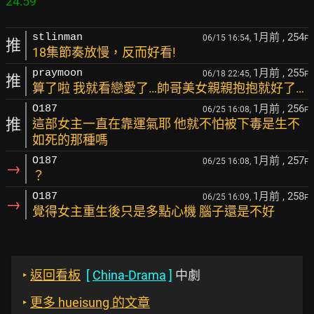
1月前
, 254
stlinman
06/15 16:54,
F
推
18集節奏放慢，反而好看!
1月前
, 255
praymoon
06/18 22:45,
F
推
算了啦 我就看戀愛了…帥哥美女親親抱抱就好了…
1月前
, 256
O187
06/25 16:08,
F
推
這部女主一直在靠運氣耶 他就不怕被下毒是生不
如死的那種嗎
1月前
, 257
O187
06/25 16:08,
F
→
？
1月前
, 258
O187
06/25 16:09,
F
→
覺得女主重生後只是多點心機 腦子還是不好
‣
返回看板
[
China-Drama
]
中劇
‣
更多 hueisung 的文章