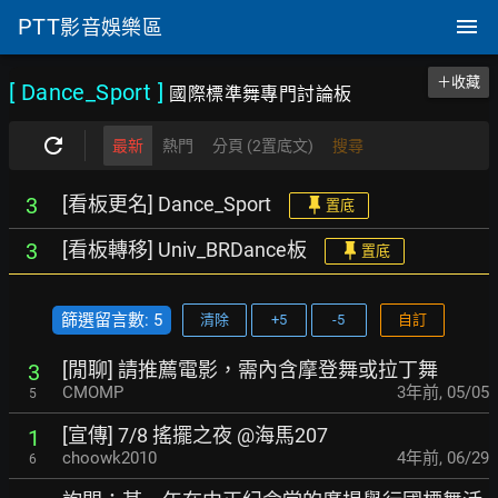
PTT
影音娛樂區
＋收藏
[ Dance_Sport
]
國際標準舞專門討論板
最新
熱門
分頁 (2置底文)
搜尋
[看板更名] Dance_Sport
3
置底
[看板轉移] Univ_BRDance板
3
置底
篩選留言數: 5
清除
+5
-5
自訂
[閒聊] 請推薦電影，需內含摩登舞或拉丁舞
3
CMOMP
3年前
,
05/05
5
[宣傳] 7/8 搖擺之夜 @海馬207
1
choowk2010
4年前
,
06/29
6