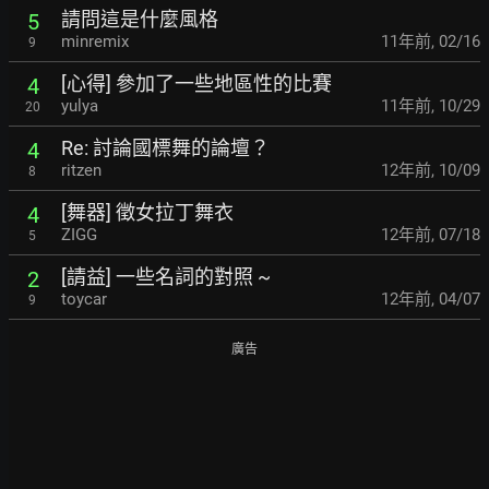
請問這是什麼風格
5
minremix
11年前
,
02/16
9
[心得] 參加了一些地區性的比賽
4
yulya
11年前
,
10/29
20
Re: 討論國標舞的論壇？
4
ritzen
12年前
,
10/09
8
[舞器] 徵女拉丁舞衣
4
ZIGG
12年前
,
07/18
5
[請益] 一些名詞的對照 ~
2
toycar
12年前
,
04/07
9
廣告