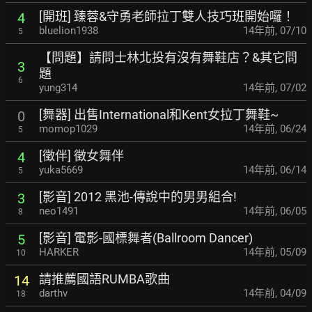
[開班] 臻蓉&守勇老師拉丁雙人技巧班開始囉！
4
bluelion1938
14年前
,
07/10
5
【問題】請問士林北投有沒有舞鞋店？&其它問
3
題
6
yung314
14年前
,
07/02
[舞器] 出售International和Kent女拉丁舞鞋~
0
momop1029
14年前
,
06/24
5
[徵伴] 徵女舞伴
4
yuka5669
14年前
,
06/14
5
[影音] 2012 黑池-傳說中的男男組合!
3
neo1491
14年前
,
06/05
8
[影音] 電影-國標舞者(Ballroom Dancer)
5
HARKER
14年前
,
05/09
10
請推薦國語RUMBA歌曲
14
darthv
14年前
,
04/09
18