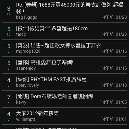
Re: [舞器] 1688元買45000元的舞衣訂做券!超福
3
袋!!
11
bsg16gogo
14年前
,
01/20
[徵伴]徵男舞伴 希望超過180cm
5
tarco
14年前
,
01/20
10
[舞器] 出售~超正款女神水藍拉丁舞衣
5
momop1029
14年前
,
01/16
5
[營隊] 高雄愛舞拉丁寒訓!!
5
asanenjoy
14年前
,
01/15
5
[課訊] RHYTHM EAST推廣課程
4
bberyllovely
14年前
,
01/10
5
[開班] Dora石毓琳老師團體班開課
7
kevry
14年前
,
01/05
7
大家2012新年快樂
4
williamptt
14年前
,
01/01
5