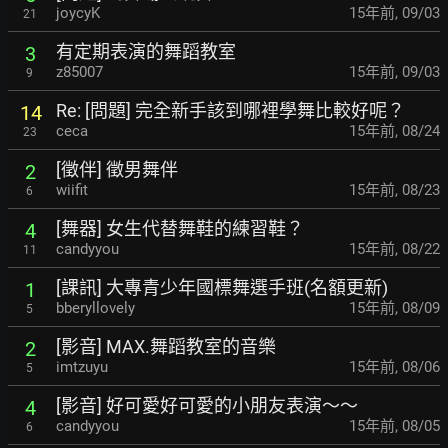
joycyK
15年前
,
09/03
21
有定期表演的舞蹈教室
3
z85007
15年前
,
09/03
9
Re: [問題] 完全新手該到哪裡學舞比較好呢？
14
ceca
15年前
,
08/24
23
[徵伴] 徵男舞伴
2
wiifit
15年前
,
08/23
6
[舞器] 女生代替舞鞋的練習鞋？
4
candyyou
15年前
,
08/22
11
[課訊] 大專青少年國標舞選手班(名額更新)
1
bberyllovely
15年前
,
08/09
5
[影音] MAX.舞蹈教室的音樂
2
imtzuyu
15年前
,
08/06
5
[影音] 好可愛好可愛的小朋友表演～～
4
candyyou
15年前
,
08/05
6