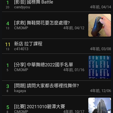
[影音] 國標舞 Battle
1
candyyou
4年前
,
04/14
20
[求救] 舞鞋開花要怎麼處理?
4
CMOMP
4年前
,
04/12
13
新店 拉丁課程
11
c414013
4年前
,
03/08
13
[分享] 中華舞總2022國手名單
1
CMOMP
4年前
,
01/16
5
[問題] 請問大家都去哪裡找舞伴?
3
kagaya
4年前
,
12/06
8
[比賽] 20211010碧潭大賽
5
CMOMP
4年前
,
10/17
8