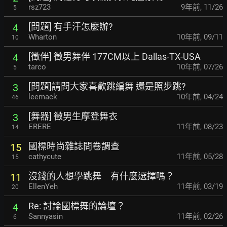
rsz723
9年前
,
11/26
5
[問題] 有手汗怎麼辦?
4
Wharton
10年前
,
09/11
10
[徵伴] 徵男舞伴 177CM以上 Dallas-TX-USA
4
tarco
10年前
,
07/26
5
[問題]請問大家喜歡跳編舞 還是照步跳?
3
leemack
10年前
,
04/24
46
[舞器] 徵男生摩登舞衣
3
ERERE
11年前
,
08/23
14
國標時尚雜誌問卷調查
15
cathycute
11年前
,
05/28
15
沒錢的人想學跳舞 有什麼選擇嗎？
11
EllenYeh
11年前
,
03/19
20
Re: 討論國標舞的論壇？
4
Sannyasin
11年前
,
02/26
6