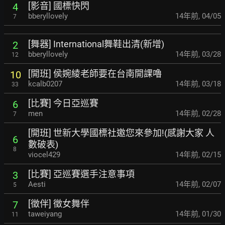
[影音] 國標快閃
4
bberyllovely
14年前
,
04/05
7
[舞器] International舞鞋出清(新增)
2
bberyllovely
14年前
,
03/28
12
[開班] 侯婉綾老師要在台南開課嚕
10
kcalb0207
14年前
,
03/18
33
[比賽] 今日亞巡賽
6
men
14年前
,
02/28
7
[開班] 世新大學國標社邀您來參加!(感謝大家 人
6
數破表)
8
viocel429
14年前
,
02/15
[比賽] 亞巡賽選手注意事項
3
Aesti
14年前
,
02/07
5
[徵伴] 徵女舞伴
7
taweiyang
14年前
,
01/30
11