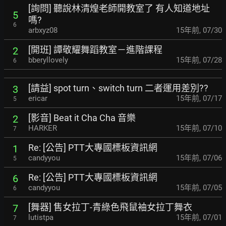
[詢問] 聽說林清煌老師開教室了 有人知道地址
5
嗎?
6
arbxyz08
15年前
,
07/30
[開班] 譚敬耀舞蹈教室－進階課程
2
bberyllovely
15年前
,
07/28
6
[請益] spot turn、switch turn 二者運用差別??
3
ericar
15年前
,
07/17
5
[影音] Beat it Cha Cha 音樂
2
HARKER
15年前
,
07/10
7
Re: [公告] PTT大專國標板資訊網
1
candyyou
15年前
,
07/06
5
Re: [公告] PTT大專國標板資訊網
6
candyyou
15年前
,
07/05
6
[舞器] 售女拉丁-青綠色飛鼠袖女拉丁舞衣
7
lutistpa
15年前
,
07/01
7