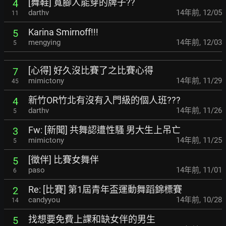
[舞鞋] 寬腳人能穿的牌子??
4
darthv
14年前
,
12/05
11
Karina Smirnoff!!!
5
mengying
14年前
,
12/03
5
[心得] 好久沒比賽了之比賽心得
7
mimictony
14年前
,
11/29
45
新竹OR竹北有沒有入門級的個人班???
4
darthv
14年前
,
11/26
5
Fw: [新聞] 共舞認遭性騷 男大生上吊亡
3
mimictony
14年前
,
11/25
5
[徵伴] 比賽女舞伴
5
paso
14年前
,
11/01
6
Re: [比賽] 第1屆青年盃運動舞蹈錦標賽
2
candyyou
14年前
,
10/28
14
找想要免費上課和缺女伴的男生
5