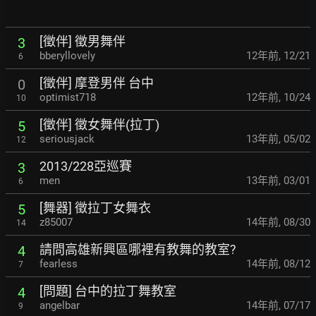
[徵伴] 徵男舞伴
3
bberyllovely
12年前
,
12/21
6
[徵伴] 摩登男伴 台中
0
optimist718
12年前
,
10/24
10
[徵伴] 徵女舞伴(拉丁)
5
seriousjack
13年前
,
05/02
12
2013/228亞巡賽
3
men
13年前
,
03/01
6
[舞器] 徵拉丁女舞衣
5
z85007
14年前
,
08/30
14
請問高雄新興區哪裡有教舞的教室?
4
fearless
14年前
,
08/12
7
[問題] 台中的拉丁舞教室
4
angelbar
14年前
,
07/17
9