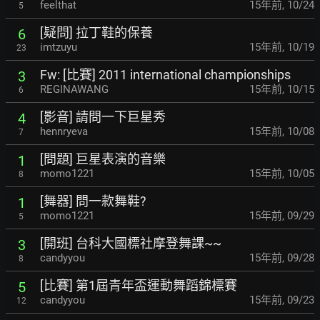
feelthat
15年前
,
10/24
5
[疑問] 拉丁鞋的保養
6
imtzuyu
15年前
,
10/19
23
Fw: [比賽] 2011 international championships
3
REGINAWANG
15年前
,
10/15
6
[影音] 請問一下巨星秀
4
hennryeva
15年前
,
10/08
7
[問題] 巨星表演的音樂
1
momo1221
15年前
,
10/05
8
[舞器] 問一款舞鞋?
1
momo1221
15年前
,
09/29
5
[開班] 台科大國標社摩登舞課~~
3
candyyou
15年前
,
09/28
8
[比賽] 第1屆青年盃運動舞蹈錦標賽
5
candyyou
15年前
,
09/23
12