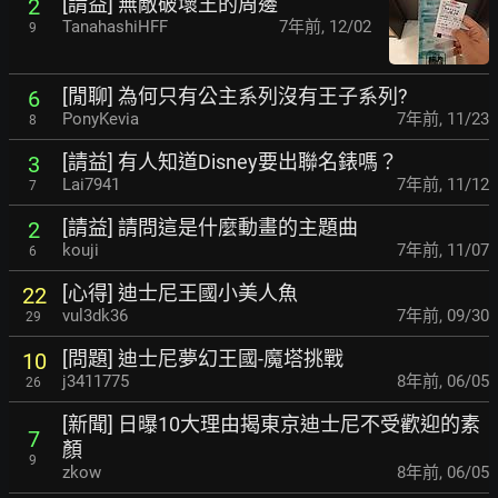
[請益] 無敵破壞王的周邊
2
TanahashiHFF
7年前
,
12/02
9
[閒聊] 為何只有公主系列沒有王子系列?
6
PonyKevia
7年前
,
11/23
8
[請益] 有人知道Disney要出聯名錶嗎？
3
Lai7941
7年前
,
11/12
7
[請益] 請問這是什麼動畫的主題曲
2
kouji
7年前
,
11/07
6
[心得] 迪士尼王國小美人魚
22
vul3dk36
7年前
,
09/30
29
[問題] 迪士尼夢幻王國-魔塔挑戰
10
j3411775
8年前
,
06/05
26
[新聞] 日曝10大理由揭東京迪士尼不受歡迎的素
7
顏
9
zkow
8年前
,
06/05