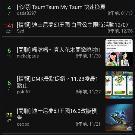
[心得] TsumTsum My Tsum 快速換頁
4
dada8397
8年前
,
01/13
7
[情報] 迪士尼夢幻王國 白雪公主限時活動12/07
141
Syd
8年前
,
12/06
221
[閒聊] 噹噹噹～真人花木蘭掀曉啦!!
6
nickelparis
8年前
,
11/30
11
[情報] DMK景點促銷，11.28凌晨1
6
點止
7
poki67
8年前
,
11/27
[閒聊] 迪士尼夢幻王國16.0改版預
28
告
47
deopo
8年前
,
11/21