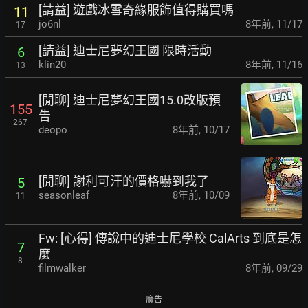
[請益] 遊戲冰雪奇緣服飾值得購買嗎
11
jo6nl
8年前
,
11/17
17
[請益] 迪士尼夢幻王國 限時活動
6
klin20
8年前
,
11/16
13
[閒聊] 迪士尼夢幻王國15.0改版預
155
告
267
deopo
8年前
,
10/17
[閒聊] 謝利可汗的價格嚇到我了
5
seasonleaf
8年前
,
10/09
11
Fw: [心得] 傳說中的迪士尼學校 CalArts 到底是怎
7
麼
8
filmwalker
8年前
,
09/29
廣告