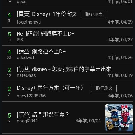
12
ubcs
4年前
,
05/01
[買賣] Disney+ 1年份 缺2
4
已刪文
5
togetherayu
4年前
,
04/29
Re: [請益] 網路連不上D+
5
l98
4年前
,
04/27
11
[請益] 網路連不上D+
4
ededws1
4年前
,
04/26
23
[請益] disney+ 怎麼把旁白的字幕弄出來
2
hateOnas
4年前
,
03/19
12
Disney+ 兩年方案（可一年）
2
已刪文
7
andy12388756
4年前
,
03/06
[請益] 請問那邊有賣？
5
doggi3344
4年前
,
03/04
6