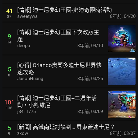
[情報] 迪士尼夢幻王國-史迪奇限時活動
41
sweetywa
8年前
,
04/20
87
[情報] 迪士尼夢幻王國下次改版主
9
題
14
deopo
8年前
,
04/10
[心得] Orlando奧蘭多迪士尼世界快
5
速攻略
8
JasonHuang
8年前
,
03/25
[情報] 迪士尼夢幻王國--二週年活
101
動，小熊維尼
138
j3411775
8年前
,
03/09
[新聞] 高鐵南延討論到… 屏東蓋迪士尼？
5
zkow
8年前
,
03/07
9