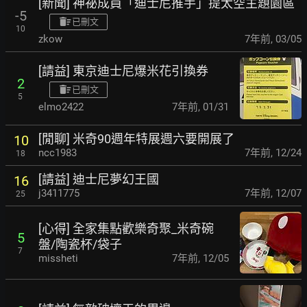
[新聞] 神祕成員「迪士尼推手」提太空主題園區
-5
已刪文
10
zkow
7年前
,
03/05
[請益] 東京迪士尼爆米花引換券
2
已刪文
5
elmo2422
7年前
,
01/31
[閒聊] 米奇90週年特展週六要開展了
10
ncc1983
7年前
,
12/24
18
[請益] 迪士尼夢幻王國
16
j3411775
7年前
,
12/07
25
[心得] 全家集點歡樂奇聚_米奇碗
5
盤/陶瓷杯/袋子
7
missheti
7年前
,
12/05