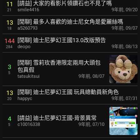
[請益] 大家的看影片領鑽石也不見了嗎
11
smile4416
9年前
,
09/20
21
[閒聊] 最多人喜歡的迪士尼女角是愛麗絲嗎
13
a5260793
9年前
,
09/07
18
[閒聊] 迪士尼夢幻王國13.0改版預告
144
deopo
9年前
,
08/13
284
[閒聊] 雪莉玫香港限定兩用大頭包
3
包真假
5
tatsukitsui
9年前
,
08/07
[閒聊] 迪士尼夢幻王國 玩具總動員新角色
13
happyc
9年前
,
07/31
20
[請益] 迪士尼夢幻王國-背景異常
4
c10016338
9年前
,
07/10
5