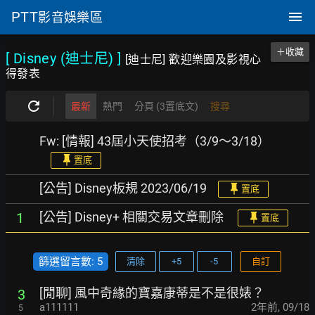
PTT
影音娛樂區
＋收藏
[ Disney (迪士尼)
]
[迪士尼] 歡迎樂園及影視心
得發表
最新
熱門
分頁 (3置底文)
搜尋
Fw: [情報] 43屆小天使招考（3/9～3/18）
置底
[公告] Disney板規 2023/06/19
置底
[公告] Disney+ 相關交易文章刪除
1
置底
篩選留言數: 5
清除
+5
-5
自訂
[閒聊] 風中奇緣的寶嘉康蒂是不是很婊？
3
a111111
2年前
,
09/18
5