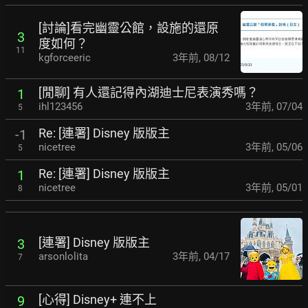
[討論]看完幽靈公館，設施的還原
3
度如何？
11
kgforceeric
3年前
,
08/12
[閒聊] 有人還記得內湖迪士尼表演秀嗎？
1
ihl123456
3年前
,
07/04
5
Re: [連署] Disney 版版主
-1
nicetree
3年前
,
05/06
5
Re: [連署] Disney 版版主
1
nicetree
3年前
,
05/01
8
[連署] Disney 版版主
3
arsonlolita
3年前
,
04/17
7
[心得] Disney+ 連不上
9