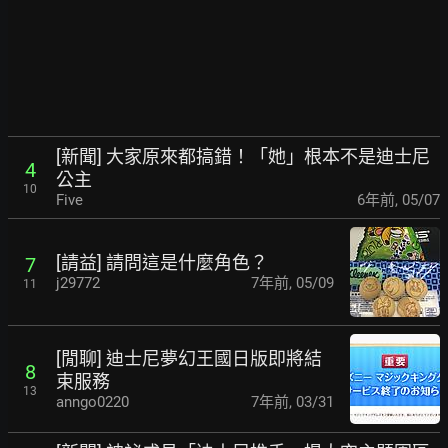
[新聞] 大家原來都搞錯！「她」根本不是迪士尼
4
公主
10
Five
6年前
,
05/07
[請益] 請問這是什麼角色？
7
j29772
7年前
,
05/09
11
[閒聊] 迪士尼夢幻王國日版即將結
8
束服務
13
anngo0220
7年前
,
03/31