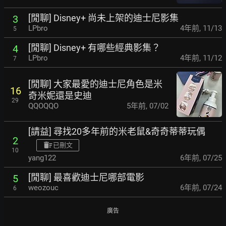
[閒聊] Disney+ 尚未上架的迪士尼影集
3
LPbro
4年前
,
11/13
5
[閒聊] Disney+ 有哪些經典影集？
4
LPbro
4年前
,
11/12
7
[閒聊] 大家最愛的迪士尼角色是米
16
奇米妮還是史迪
29
QQOQQO
5年前
,
07/02
[請益] 尋找20多年前的米老鼠&奇奇蒂蒂玩偶
2
已刪文
10
yang122
6年前
,
07/25
[閒聊] 最喜歡迪士尼哪部電影
5
weozouc
6年前
,
07/24
6
廣告