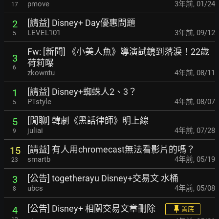
pmove
3年前
,
01/24
17
[請益] Disney+ Day優惠問題
2
LEVEL101
3年前
,
09/12
5
Fw: [新聞] 《小美人魚》導演試鏡到落淚！22歲
3
荷莉曝
6
zkowntu
4年前
,
08/11
[請益] Disney+蜘蛛人2、3？
1
PTstyle
4年前
,
08/07
5
[閒聊] 韓劇《黑話律師》明上線
5
juliai
4年前
,
07/28
9
[請益] 有人用chromecast無法看影片的嗎？
15
smartb
4年前
,
05/19
23
[公告] togetherayu Disney+交易文 水桶
3
ubcs
4年前
,
05/08
8
[公告] Disney+ 相關交易文章刪除
4
置底