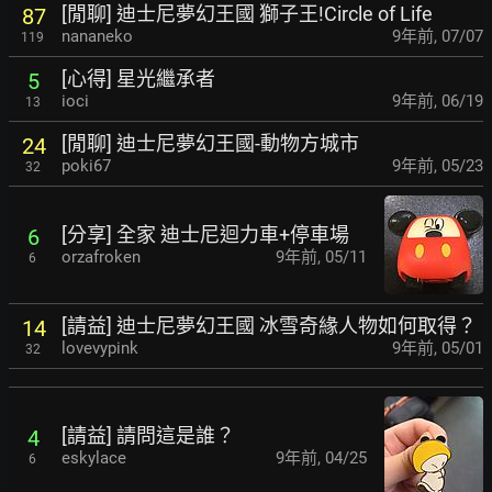
[閒聊] 迪士尼夢幻王國 獅子王!Circle of Life
87
nananeko
9年前
,
07/07
119
[心得] 星光繼承者
5
ioci
9年前
,
06/19
13
[閒聊] 迪士尼夢幻王國-動物方城市
24
poki67
9年前
,
05/23
32
[分享] 全家 迪士尼迴力車+停車場
6
orzafroken
9年前
,
05/11
6
[請益] 迪士尼夢幻王國 冰雪奇緣人物如何取得？
14
lovevypink
9年前
,
05/01
32
[請益] 請問這是誰？
4
eskylace
9年前
,
04/25
6