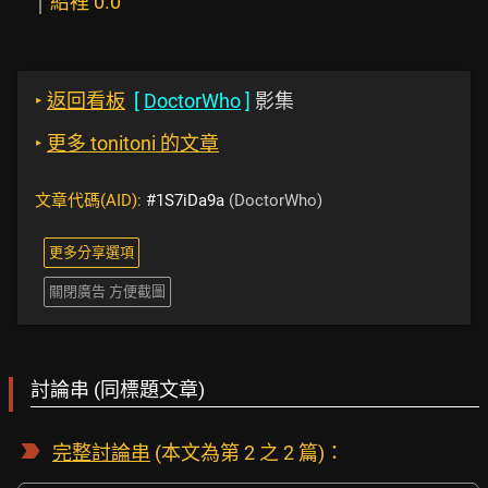
紹裡 0.0
‣
返回看板
[
DoctorWho
]
影集
‣
更多 tonitoni 的文章
文章代碼(AID):
#1S7iDa9a
(DoctorWho)
更多分享選項
關閉廣告 方便截圖
討論串 (同標題文章)
完整討論串
(本文為第 2 之 2 篇)：