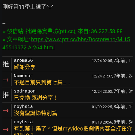
剛好第11季上線了^_^

※ 發信站: 批踢踢實業坊(ptt.cc), 來自: 36.227.58.88

※ 文章網址: 
https://www.ptt.cc/bbs/DoctorWho/M.15
45519972.A.264.html
7年前
, 1
aroma66
12/24 02:05,
F
推
感謝分享
7年前
, 2
Numenor
12/24 21:37,
F
→
不過目前只到第七集……
7年前
, 3
sodragon
12/24 23:03,
F
推
已兌換 感謝分享！
8年前
, 4
royhsia
01/09 22:25,
F
→
沒有聖誕節特別篇
8年前
, 5
royhsia
01/18 20:56,
F
→
有到第十集了。但是myvideo把劇情內容全打在介