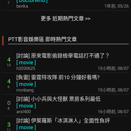
[
DoctorWho
]
7
benka
1年前
,
05/26
更多 近期熱門文章 >>
PTT影音娛樂區 即時熱門文章
[討論] 原來電影偷錄檢舉電話打不通了？
4
[
movie
]
10
h2030625
15小時前
,
08/07
[負雷] 雷霆特攻隊 前10 分鐘好看嗎?
4
[
movie
]
6
rronbang
15小時前
,
08/07
[討論] 小小兵與大怪獸 票房系列最低
0
[
movie
]
8
arsl400
16小時前
,
08/07
[討論] 伊萊羅斯「冰淇淋人」全面性負評
3
[
movie
]
11