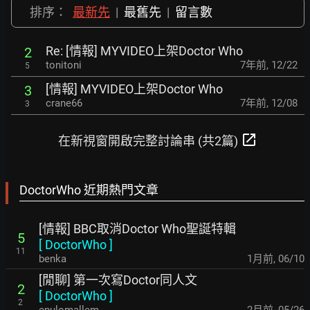
排序：
最新先
|
最舊先
|
留言數
Re: [情報] MYVIDEO上架Doctor Who
2
tonitoni
7年前
,
12/22
5
[情報] MYVIDEO上架Doctor Who
3
crane66
7年前
,
12/08
3
open_in_new
在新視窗開啟完整討論串 (共2篇)
DoctorWho 近期熱門文章
[情報] BBC取消Doctor Who聖誕特輯
5
[
DoctorWho
]
11
benka
1月前
,
06/10
[閒聊] 第一次寫Doctor同人文
2
[
DoctorWho
]
2