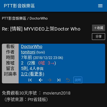
PTT
影音娛樂區
PTT影音娛樂區
/
DoctorWho
Re: [情報] MYVIDEO上架Doctor Who
＋收藏
分享
看板
DoctorWho
作者
tonitoni
(toni)
時間
7年前
(2018/12/22 23:06)
推噓
2
(
2
推
0
噓
3
→
)
留言
5則, 4人
參與
討論串
2/2 (看更多)
說明
免費觀看30天序號 ： movierun2018

（序號來源：Ptt省錢板）
