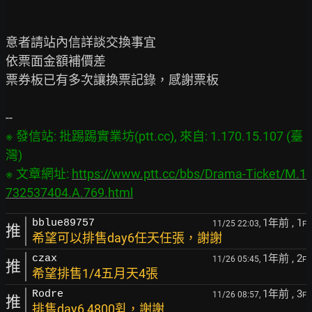
意者請站內信詳談交換事宜

依票面金額補價差

票券板已有多次讓換票記錄，感謝票板

※ 發信站: 批踢踢實業坊(ptt.cc), 來自: 1.170.15.107 (臺
灣)

※ 文章網址: 
https://www.ptt.cc/bbs/Drama-Ticket/M.1
732537404.A.769.html
1年前
, 1
bblue89757
11/25 22:03,
F
推
希望可以排售day6任天任張，謝謝
1年前
, 2
czax
11/26 05:45,
F
推
希望排售1/4五月天4張
1年前
, 3
Rodre
11/26 08:57,
F
推
排售day6 4800휲，謝謝