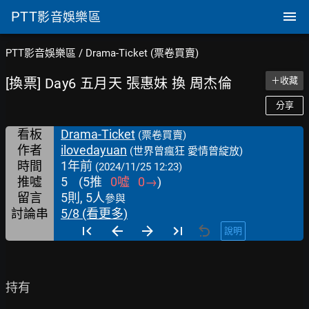
PTT
影音娛樂區
PTT影音娛樂區
/
Drama-Ticket (票卷買賣)
[換票] Day6 五月天 張惠妹 換 周杰倫
＋收藏
分享
看板
Drama-Ticket
(票卷買賣)
作者
ilovedayuan
(世界曾瘋狂 愛情曾綻放)
時間
1年前
(2024/11/25 12:23)
推噓
5
(
5
推
0
噓
0
→
)
留言
5則, 5人
參與
討論串
5/8 (看更多)
說明
持有
