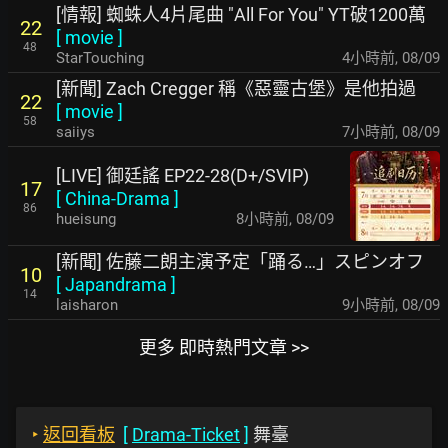
[情報] 蜘蛛人4片尾曲 "All For You" YT破1200萬
22
[
movie
]
48
StarTouching
4小時前
,
08/09
[新聞] Zach Cregger 稱《惡靈古堡》是他拍過
22
[
movie
]
58
saiiys
7小時前
,
08/09
[LIVE] 御廷謠 EP22-28(D+/SVIP)
17
[
China-Drama
]
86
hueisung
8小時前
,
08/09
[新聞] 佐藤二朗主演予定「踊る…」スピンオフ
10
[
Japandrama
]
14
laisharon
9小時前
,
08/09
更多 即時熱門文章 >>
‣
返回看板
[
Drama-Ticket
]
舞臺