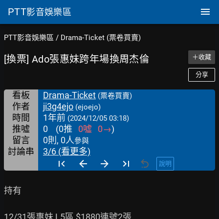
PTT
影音娛樂區
PTT影音娛樂區
/
Drama-Ticket (票卷買賣)
[換票] Ado張惠妹跨年場換周杰倫
＋收藏
分享
看板
Drama-Ticket
(票卷買賣)
作者
ji3g4ejo
(ejoejo)
時間
1年前
(2024/12/05 03:18)
推噓
0
(
0
推
0
噓
0
→
)
留言
0則, 0人
參與
討論串
3/6 (看更多)
說明
持有

12/31張惠妹 L5區 $1880連號2張
