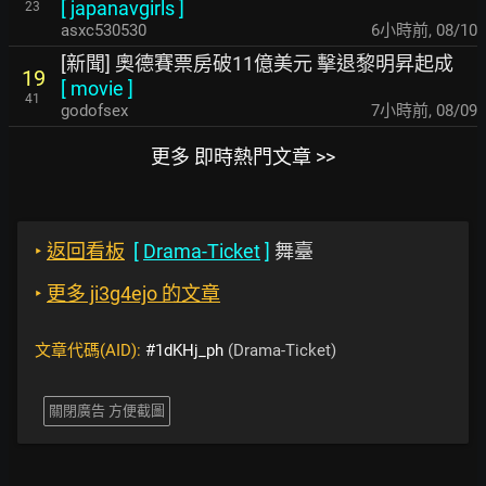
[
japanavgirls
]
23
asxc530530
6小時前
,
08/10
[新聞] 奧德賽票房破11億美元 擊退黎明昇起成
19
[
movie
]
41
godofsex
7小時前
,
08/09
更多 即時熱門文章 >>
‣
返回看板
[
Drama-Ticket
]
舞臺
‣
更多 ji3g4ejo 的文章
文章代碼(AID):
#1dKHj_ph
(Drama-Ticket)
關閉廣告 方便截圖