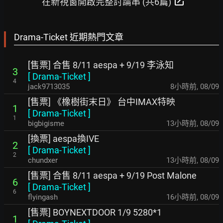
open_in_new
在新視窗開啟完整討論串 (共6篇)
Drama-Ticket 近期熱門文章
[售票] 合售 8/11 aespa + 9/19 李泳知
3
[
Drama-Ticket
]
4
jack9713035
8小時前
,
08/09
[售票] 《橡樹街末日》 台中IMAX特映
1
[
Drama-Ticket
]
1
bigbigisme
13小時前
,
08/09
[換票] aespa換IVE
2
[
Drama-Ticket
]
2
chundxer
13小時前
,
08/09
[售票] 合售 8/11 aespa + 9/19 Post Malone
6
[
Drama-Ticket
]
6
flyingash
16小時前
,
08/09
[售票] BOYNEXTDOOR 1/9 5280*1
1