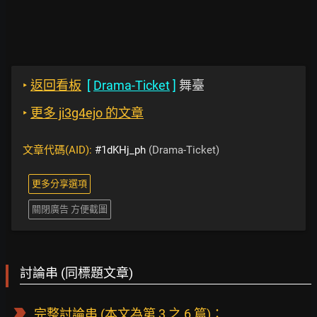
‣
返回看板
[
Drama-Ticket
]
舞臺
‣
更多 ji3g4ejo 的文章
文章代碼(AID):
#1dKHj_ph
(Drama-Ticket)
更多分享選項
關閉廣告 方便截圖
討論串 (同標題文章)
完整討論串
(本文為第 3 之 6 篇)：