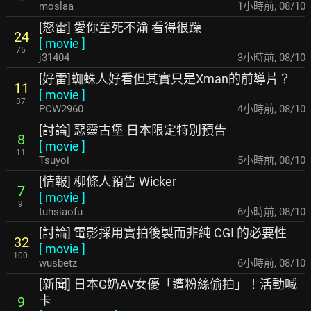
moslaa
1小時前
,
08/10
[怒雷] 愛你至死不渝 看得很躁
24
[
movie
]
75
j31404
3小時前
,
08/10
[好雷]蜘蛛人好看但其實只是Xman的前導片？
11
[
movie
]
37
PCW2960
4小時前
,
08/10
[討論] 惡靈古堡 日本限定特別預告
8
[
movie
]
11
Tsuyoi
5小時前
,
08/10
[情報] 柳條人預告 Wicker
7
[
movie
]
9
tuhsiaofu
6小時前
,
08/10
[討論] 電影採用實拍後製而非純 CGI 的必要性
32
[
movie
]
100
wusbetz
6小時前
,
08/10
[新聞] 日本G奶AV女優「遭粉絲偷拍」！活動喊
卡
9