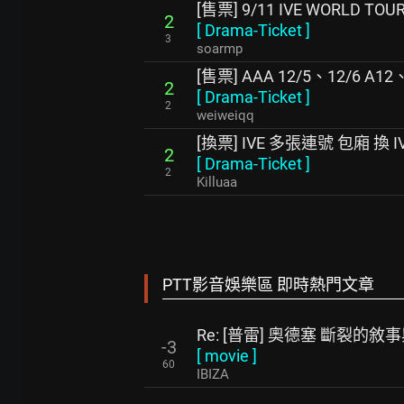
[售票] 9/11 IVE WORLD TO
2
[
Drama-Ticket
]
3
soarmp
[售票] AAA 12/5、12/6 A12、
2
[
Drama-Ticket
]
2
weiweiqq
[換票] IVE 多張連號 包廂 換 I
2
[
Drama-Ticket
]
2
Killuaa
PTT影音娛樂區 即時熱門文章
Re: [普雷] 奧德塞 斷裂的敘
-3
[
movie
]
60
IBIZA