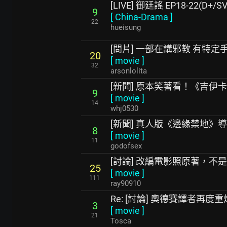
[LIVE] 御廷謠 EP18-22(D+/SV
9
[
China-Drama
]
22
hueisung
[問片] 一部在講邪教 有特定
20
[
movie
]
32
arsonlolita
[新聞] 原本笑著看！《吉伊
9
[
movie
]
14
whj0530
[新聞] 真人版《邊緣禁地》
8
[
movie
]
11
godofsex
[討論] 改編電影照原著，不
25
[
movie
]
111
ray90910
Re: [討論] 奧德賽譯者再
3
[
movie
]
21
Tosca