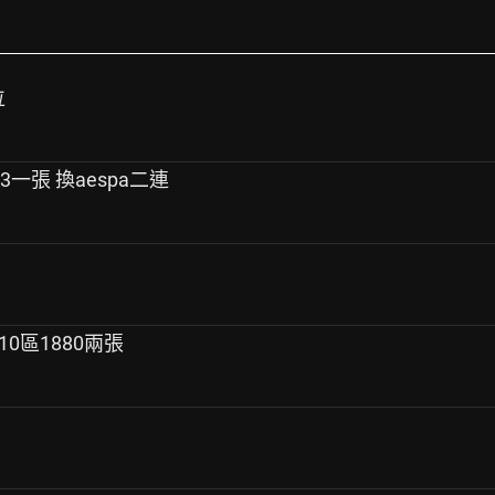
位
9/13一張 換aespa二連
10區1880兩張