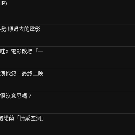
IP)
手勢 順過去的電影
卡哇》電影散場「一
導演抱怨：最終上映
是很沒意思嗎？
度重炮諾蘭「情感空洞」