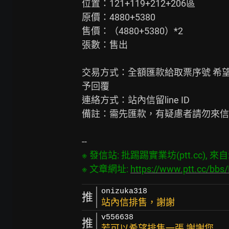
位置：121+119+212+206區

原價：4880+5380

售價：（4880+5380）*2

張數：售出

交易方式：全額匯款給取票序號 希望
予回覆

連絡方式：站內信留line ID

備註：需先匯款，有疑慮者請勿來信

※ 發信站: 批踢踢實業坊(ptt.cc), 來自: 4
※ 文章網址: 
https://www.ptt.cc/bb
onizuka318
推
站內信排售，謝謝
v556638
推
若可以希望排售一張 謝謝您