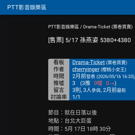
PTT
影音娛樂區
PTT影音娛樂區
/
Drama-Ticket (票卷買賣)
[售票] 5/17 孫燕姿 5380+4380
看板
Drama-Ticket
(票卷買賣)
作者
cherryinger
(櫻桃小女王)
時間
2月前
發表
(2026/05/16 16:33)
推噓
3
(
3
推
0
噓
0
→
)
留言
3則, 3人
, 2月前
參與
最新
討論串
1/1
節目：就在日落以後

地點：台北大巨蛋

時間：5月 17日 18時 30分
