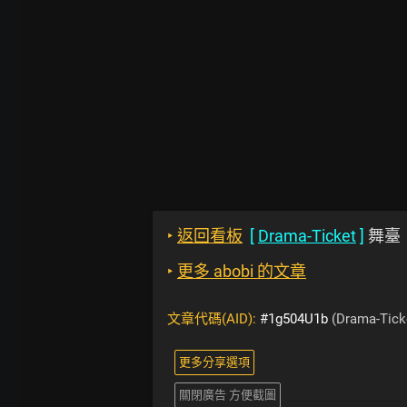
‣
返回看板
[
Drama-Ticket
]
舞臺
‣
更多 abobi 的文章
文章代碼(AID):
#1g504U1b
(Drama-Tick
更多分享選項
關閉廣告 方便截圖