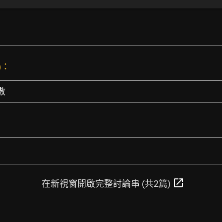
)：
數
open_in_new
在新視窗開啟完整討論串 (共2篇)