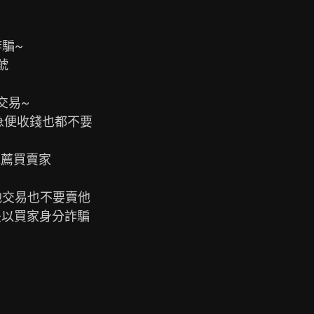
薦買賣家

是以買家身分詐騙
