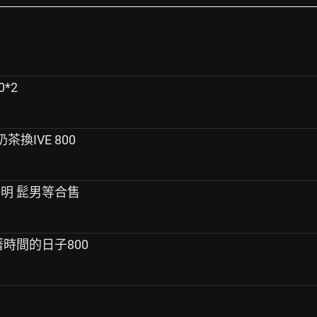
0*2
奶茶換IVE 800
游鴻明 髭男等合售
數著時間的日子800