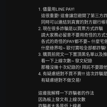
1. 儘量用LINE PAY!

   這很重要! 這會讓您避開了第三方詐騙~

   同時可以連結到真實的對方銀行帳號

2. 現在很多詐騙是以買票方式詐騙

   請大家務必留意不要用奇怪的方式交易~

   各式的奇怪的PAY都不要~ 什麼宅急便收錢也都不要

   什麼綠界啦~ 歐付寶啦全部都詐騙!

3. 購買前爬文一下置頂黑名單以及推
   看一下上線次數~ 發文紀錄

   那種沒幾十次紀錄的! 拜託不要跟他交易也不要賣他

4. 有疑慮絕對不買不賣!!! 這次詐騙
   有疑慮絕對不做交易!

這邊我解釋一下詐騙者的作法

因為板上發文有上線次數

詐騙者大多是低上線者
