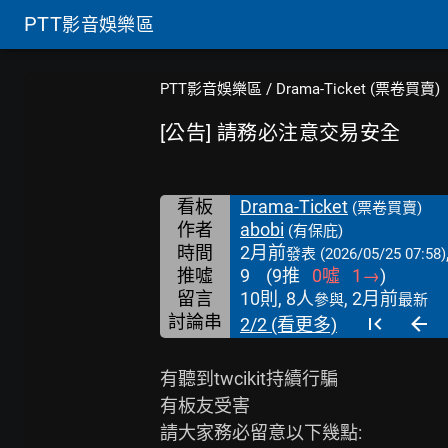
PTT
影音娛樂區
PTT影音娛樂區
/
Drama-Ticket (票卷買賣)
[公告] 請務必注意交易安全
看板
Drama-Ticket
(票卷買賣)
作者
abobi
(有保庇)
時間
2月前
發表
(2026/05/25 07:58)
推噓
9
(
9
推
0
噓
1
→
)
留言
10則, 8人
, 2月前
參與
最新
討論串
2/2 (看更多)
有聽到twcikit持續行騙

有板友受害

請大家務必留意以下幾點:
