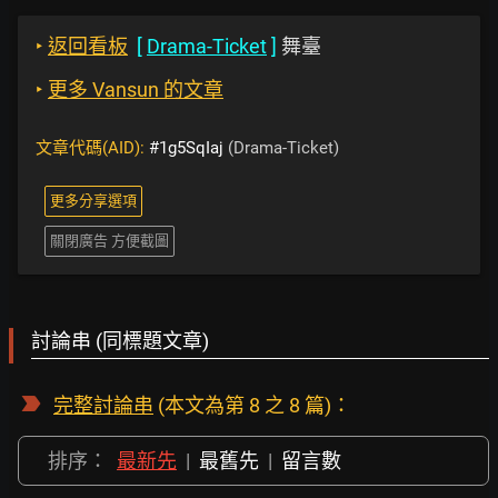
‣
返回看板
[
Drama-Ticket
]
舞臺
‣
更多 Vansun 的文章
文章代碼(AID):
#1g5SqIaj
(Drama-Ticket)
更多分享選項
關閉廣告 方便截圖
討論串 (同標題文章)
完整討論串
(本文為第 8 之 8 篇)：
排序：
最新先
|
最舊先
|
留言數