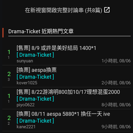
open_in_new
在新視窗開啟完整討論串 (共8篇)
Drama-Ticket 近期熱門文章
[售票] 8/9 或許是美好結局 1400*1
1
[
Drama-Ticket
]
1
sunyuan
1小時前
,
08/06
[換票] aespa換票
2
[
Drama-Ticket
]
3
kover1025
2小時前
,
08/06
[售票] 8/22游鴻明800加10/17理想混蛋2000
1
[
Drama-Ticket
]
1
piyo0622
8小時前
,
08/06
[換票] 08/11 aespa 5880*1 換任一天 ive
2
[
Drama-Ticket
]
2
kane2221
9小時前
,
08/06