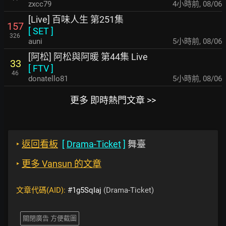
zxcc79
4小時前
,
08/06
[Live] 百味人生 第251集
157
[
SET
]
326
auni
5小時前
,
08/06
[阿松] 阿松與阿暖 第44集 Live
33
[
FTV
]
46
donatello81
5小時前
,
08/06
更多 即時熱門文章 >>
‣
返回看板
[
Drama-Ticket
]
舞臺
‣
更多 Vansun 的文章
文章代碼(AID):
#1g5SqIaj
(Drama-Ticket)
關閉廣告 方便截圖