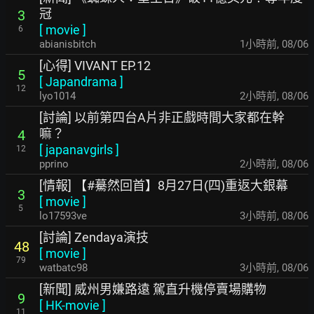
冠
3
[
movie
]
6
abianisbitch
1小時前
,
08/06
[心得] VIVANT EP.12
5
[
Japandrama
]
12
lyo1014
2小時前
,
08/06
[討論] 以前第四台A片非正戲時間大家都在幹
嘛？
4
[
japanavgirls
]
12
pprino
2小時前
,
08/06
[情報] 【#驀然回首】8月27日(四)重返大銀幕
3
[
movie
]
5
lo17593ve
3小時前
,
08/06
[討論] Zendaya演技
48
[
movie
]
79
watbatc98
3小時前
,
08/06
[新聞] 威州男嫌路遠 駕直升機停賣場購物
9
[
HK-movie
]
11