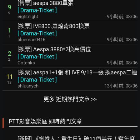
[售票] aespa 3880單張
9
[
Drama-Ticket
]
9
eightnight
9小時前
,
08/06
[換票] IVE800.蕭煌奇800換票
1
[
Drama-Ticket
]
1
blueman0416
9小時前
,
08/06
[換票] Aespa 3880*2換高價位
2
[
Drama-Ticket
]
2
Gotenks
9小時前
,
08/06
[換票] aespa1+1張 和 IVE 9/13一張 換aespa二連
11
[
Drama-Ticket
]
13
shiuanyeh
13小時前
,
08/06
更多 近期熱門文章 >>
PTT影音娛樂區 即時熱門文章
[新聞] 《蜘蛛人：重生日》破11億美元！奪年度