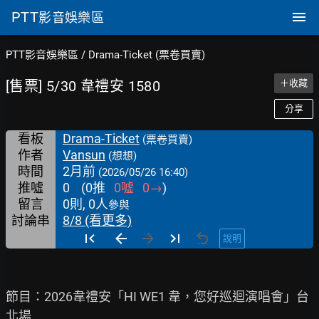
PTT
影音娛樂區
PTT影音娛樂區
/
Drama-Ticket (票卷買賣)
[售票] 5/30 韋禮安 1580
＋收藏
分享
看板
Drama-Ticket
(票卷買賣)
作者
Vansun
(想想)
時間
2月前
(2026/05/26 16:40)
推噓
0
(
0
推
0
噓
0
→
)
留言
0則, 0人
參與
討論串
8/8 (看更多)
說明
節目：2026韋禮安「HI WE1 韋，您好巡迴演唱會」台
北場
