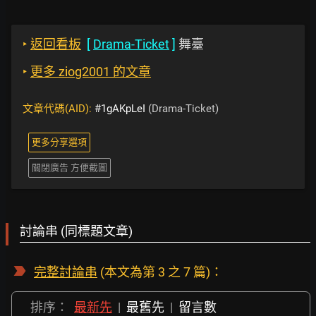
‣
返回看板
[
Drama-Ticket
]
舞臺
‣
更多 ziog2001 的文章
文章代碼(AID):
#1gAKpLeI
(Drama-Ticket)
更多分享選項
關閉廣告 方便截圖
討論串 (同標題文章)
完整討論串
(本文為第 3 之 7 篇)：
排序：
最新先
|
最舊先
|
留言數