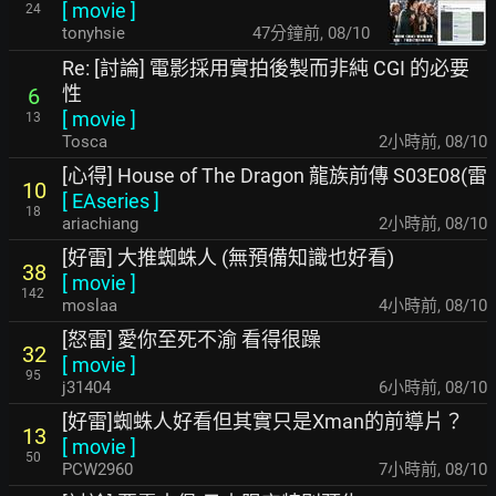
[
movie
]
24
tonyhsie
47分鐘前
,
08/10
Re: [討論] 電影採用實拍後製而非純 CGI 的必要
性
6
[
movie
]
13
Tosca
2小時前
,
08/10
[心得] House of The Dragon 龍族前傳 S03E08(雷
10
[
EAseries
]
18
ariachiang
2小時前
,
08/10
[好雷] 大推蜘蛛人 (無預備知識也好看)
38
[
movie
]
142
moslaa
4小時前
,
08/10
[怒雷] 愛你至死不渝 看得很躁
32
[
movie
]
95
j31404
6小時前
,
08/10
[好雷]蜘蛛人好看但其實只是Xman的前導片？
13
[
movie
]
50
PCW2960
7小時前
,
08/10