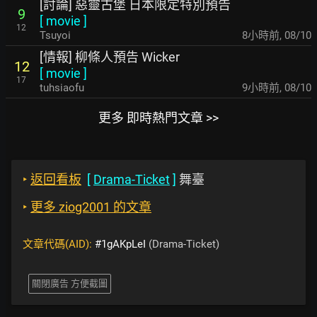
[討論] 惡靈古堡 日本限定特別預告
9
[
movie
]
12
Tsuyoi
8小時前
,
08/10
[情報] 柳條人預告 Wicker
12
[
movie
]
17
tuhsiaofu
9小時前
,
08/10
更多 即時熱門文章 >>
‣
返回看板
[
Drama-Ticket
]
舞臺
‣
更多 ziog2001 的文章
文章代碼(AID):
#1gAKpLeI
(Drama-Ticket)
關閉廣告 方便截圖