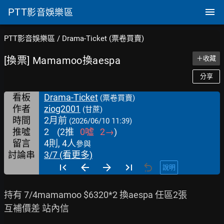
PTT
影音娛樂區
PTT影音娛樂區
/
Drama-Ticket (票卷買賣)
[換票] Mamamoo換aespa
＋收藏
分享
看板
Drama-Ticket
(票卷買賣)
作者
ziog2001
(甘蔗)
時間
2月前
(2026/06/10 11:39)
推噓
2
(
2
推
0
噓
2
→
)
留言
4則, 4人
參與
討論串
3/7 (看更多)
說明
持有 7/4mamamoo $6320*2 換aespa 任區2張

互補價差 站內信
