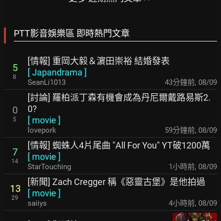
PTT影音娛樂區 即時熱門文章
[情報] 重岡大毅＆濵田崇裕 結婚發表
5
[
Japandrama
]
8
SeanLi1013
43分鐘前
,
08/09
[討論] 羅柏派丁森有機會成為丹尼爾戴路易斯2.
0?
0
[
movie
]
5
lovepork
59分鐘前
,
08/09
[情報] 蜘蛛人4片尾曲 "All For You" YT破1200萬
7
[
movie
]
14
StarTouching
1小時前
,
08/09
[新聞] Zach Cregger 稱《惡靈古堡》是他拍過
13
[
movie
]
29
saiiys
4小時前
,
08/09