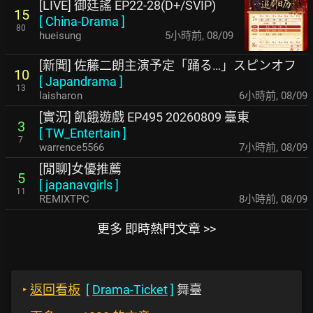
[LIVE] 御廷謠 EP22-28(D+/SVIP)
15
[
China-Drama
]
80
hueisung
5小時前
,
08/09
[新聞] 佐藤二朗主演予定「踊る…」スピンオフ
10
[
Japandrama
]
13
laisharon
6小時前
,
08/09
[實況] 飢餓遊戲 EP495 20260809 臺東
3
[
TW_Entertain
]
7
warrence5566
7小時前
,
08/09
[閒聊]女優推薦
5
[
japanavgirls
]
11
REMIXTPC
8小時前
,
08/09
更多 即時熱門文章 >>
‣
返回看板
[
Drama-Ticket
]
舞臺