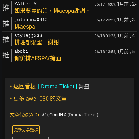
1月前
, 2
YAlbertY
06/17 19:09,
F
推
如果要賣的話，排aespa謝謝。
1月前
, 3
julianna0412
06/17 23:21,
F
推
排aespa
1月前
, 4
stylejj333
06/18 01:23,
F
推
排理想混蛋！謝謝
1月前
, 5
abobi
06/18 13:58,
F
推
偷偷排AESPA(掩面
‣
返回看板
[
Drama-Ticket
]
舞臺
‣
更多 awe1030 的文章
文章代碼(AID):
#1gCcndHX
(Drama-Ticket)
更多分享選項