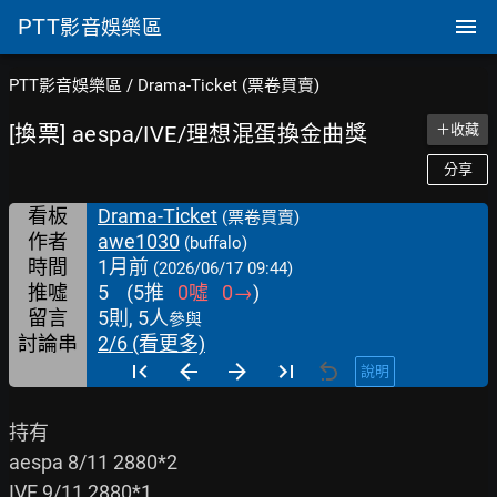
PTT
影音娛樂區
PTT影音娛樂區
/
Drama-Ticket (票卷買賣)
[換票] aespa/IVE/理想混蛋換金曲獎
＋收藏
分享
看板
Drama-Ticket
(票卷買賣)
作者
awe1030
(buffalo)
時間
1月前
(2026/06/17 09:44)
推噓
5
(
5
推
0
噓
0
→
)
留言
5則, 5人
參與
討論串
2/6 (看更多)
說明
持有

aespa 8/11 2880*2

IVE 9/11 2880*1
