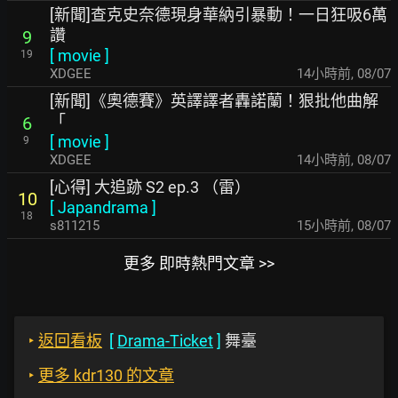
[新聞]查克史奈德現身華納引暴動！一日狂吸6萬
讚
9
[
movie
]
19
XDGEE
14小時前
,
08/07
[新聞]《奧德賽》英譯譯者轟諾蘭！狠批他曲解
「
6
[
movie
]
9
XDGEE
14小時前
,
08/07
[心得] 大追跡 S2 ep.3 （雷）
10
[
Japandrama
]
18
s811215
15小時前
,
08/07
更多 即時熱門文章 >>
‣
返回看板
[
Drama-Ticket
]
舞臺
‣
更多 kdr130 的文章