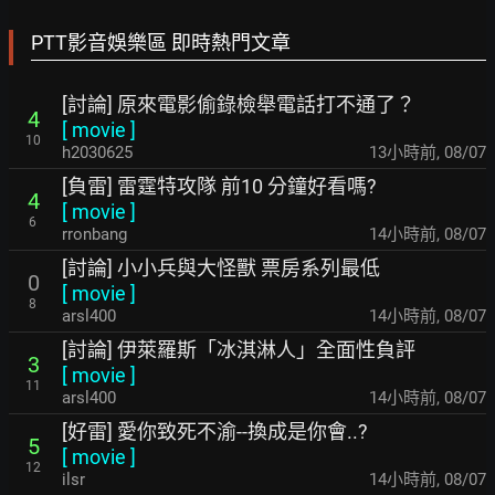
PTT影音娛樂區 即時熱門文章
[討論] 原來電影偷錄檢舉電話打不通了？
4
[
movie
]
10
h2030625
13小時前
,
08/07
[負雷] 雷霆特攻隊 前10 分鐘好看嗎?
4
[
movie
]
6
rronbang
14小時前
,
08/07
[討論] 小小兵與大怪獸 票房系列最低
0
[
movie
]
8
arsl400
14小時前
,
08/07
[討論] 伊萊羅斯「冰淇淋人」全面性負評
3
[
movie
]
11
arsl400
14小時前
,
08/07
[好雷] 愛你致死不渝--換成是你會..?
5
[
movie
]
12
ilsr
14小時前
,
08/07