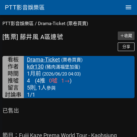
PTT
影音娛樂區
PTT影音娛樂區
/
Drama-Ticket (票卷買賣)
[售票] 藤井風 A區連號
＋收藏
分享
看板
Drama-Ticket
(票卷買賣)
作者
kdr130
(豬肉滿福堡加蛋)
時間
1月前
(2026/06/20 04:03)
推噓
4
(
4
推
0
噓
1
→
)
留言
5則, 1人
參與
討論串
1/1
已售出

節目：Fujii Kaze Prema World Tour - Kaohsiung
