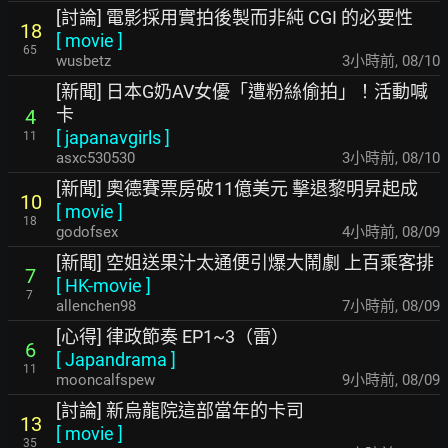
[討論] 電影採用實拍後製而非純 CGI 的必要性
18
[
movie
]
65
wusbetz
3小時前
,
08/10
[新聞] 日本G奶AV女優「遭粉絲偷拍」！活動喊
卡
4
[
japanavgirls
]
11
asxc530530
3小時前
,
08/10
[新聞] 奧德賽票房破11億美元 擊退黎明昇起成
10
[
movie
]
18
godofsex
4小時前
,
08/09
[新聞] 空姐送果汁太通便引爆大鬧劇 上百乘客排
7
[
HK-movie
]
7
allenchen98
7小時前
,
08/09
[心得] 律政節奏 EP1~3（雷）
6
[
Japandrama
]
11
mooncalfspew
9小時前
,
08/09
[討論] 新烏龍院這部當年的卡司
13
[
movie
]
35