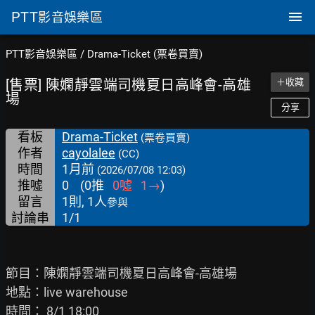
PTT
影音娛樂區
PTT影音娛樂區
/
Drama-Ticket (票卷買賣)
[售票] 陳嫻靜雲端司機夏日高峰會-高雄
＋收藏
場
分享
看板
Drama-Ticket
(票卷買賣)
作者
cayolalee
(CC)
時間
1月前
(2026/07/08 12:03)
推噓
0
(
0
推
0
噓
1
→
)
留言
1則, 1人
參與
討論串
1/1
節目：陳嫻靜雲端司機夏日高峰會-高雄場

地點：live warehouse

時間： 8/1 18:00
