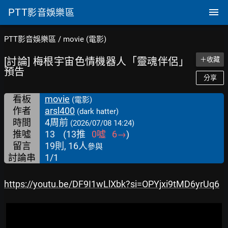
PTT
影音娛樂區
PTT影音娛樂區
/
movie (電影)
[討論] 梅根宇宙色情機器人「靈魂伴侶」
＋收藏
預告
分享
看板
movie
(電影)
作者
arsl400
(dark hatter)
時間
4周前
(2026/07/08 14:24)
推噓
13
(
13
推
0
噓
6
→
)
留言
19則, 16人
參與
討論串
1/1
https://youtu.be/DF9I1wLlXbk?si=OPYjxi9tMD6yrUq6