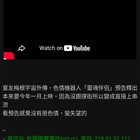
窒友梅根宇宙外傳，色情機器人「靈魂伴侶」預告釋出

本來要今年一月上映，因為沒跟撲街所以變成直接上串
流

看預告感覺沒有很色情，蠻失望的

※ 發信站: 批踢踢實業坊(ptt.cc), 來自: 219.91.32.112 