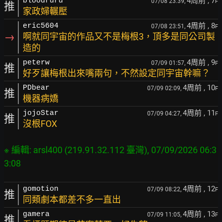
4周前
, 7
bloodruru
07/08 23:39,
F
推
家政婦輾壓
4周前
, 8
eric5604
07/08 23:51,
F
→
啊就同宇宙的作品又不是梅根3，頂多是同公司製
造的
4周前
, 9
peterw
07/09 01:57,
F
推
好歹讓梅根出來嘴兩句，不然設定同宇宙幹嘛？
4周前
, 10
PDbear
07/09 02:09,
F
推
機器病嬌
4周前
, 11
jojoStar
07/09 04:27,
F
推
沒根FOX
※ 編輯: arsl400 (219.91.32.112 臺灣), 07/09/2026 06:3
4周前
, 12
gomotion
07/09 08:22,
F
推
同類劇本都差不多一直出
4周前
, 13
gamera
07/09 11:05,
F
推