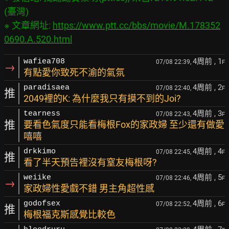
(臺灣)

※ 文章網址: 
https://www.ptt.cc/bbs/movie/M.178352
0690.A.520.html
4周前
, 1
wafiea708
07/08 22:39,
F
→
有點愛你致死不渝的氣氛
4周前
, 2
paradisaea
07/08 22:40,
F
推
2049裡的K: 為什麼我只有摸不到的Joi?
4周前
, 3
tearness
07/08 22:43,
F
推
要看色氣度只能看梅根Fox的家政婦 至少還有做愛
嘻嘻
4周前
, 4
drkkimo
07/08 22:45,
F
推
看了半天預告裡沒有窒友梅根呀?
4周前
, 5
weiike
07/08 22:46,
F
→
家政婦性愛戲不錯 男主角超性感
4周前
, 6
godofsex
07/08 22:52,
F
推
梅根福克斯感覺比較色