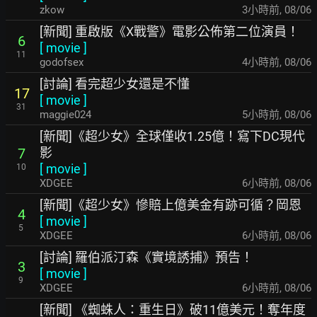
zkow
3小時前
,
08/06
[新聞] 重啟版《X戰警》電影公佈第二位演員！
6
[
movie
]
11
godofsex
4小時前
,
08/06
[討論] 看完超少女還是不懂
17
[
movie
]
31
maggie024
5小時前
,
08/06
[新聞]《超少女》全球僅收1.25億！寫下DC現代
影
7
[
movie
]
10
XDGEE
6小時前
,
08/06
[新聞]《超少女》慘賠上億美金有跡可循？岡恩
4
[
movie
]
5
XDGEE
6小時前
,
08/06
[討論] 羅伯派汀森《實境誘捕》預告！
3
[
movie
]
9
XDGEE
6小時前
,
08/06
[新聞] 《蜘蛛人：重生日》破11億美元！奪年度