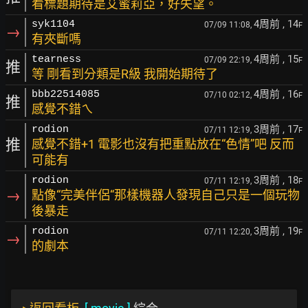
看標題期待是艾蜜莉亞，好失望。
4周前
, 14
syk1104
07/09 11:08,
F
→
有夾斷嗎
4周前
, 15
tearness
07/09 22:19,
F
推
等 剛看到分類是R級 我開始期待了
4周前
, 16
bbb22514085
07/10 02:12,
F
推
感覺不錯ㄟ
3周前
, 17
rodion
07/11 12:19,
F
推
感覺不錯+1 電影也沒有把重點放在“色情”吧 反而
可能有
3周前
, 18
rodion
07/11 12:19,
F
→
點像“完美伴侶“那樣機器人發現自己只是一個玩物
後暴走
3周前
, 19
rodion
07/11 12:20,
F
→
的劇本