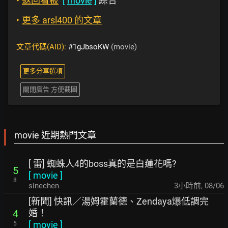
‣
返回看板
[
movie
]
綜合
‣
更多 arsl400 的文章
文章代碼(AID):
#1gJbsoKW
(movie)
更多分享選項
關閉廣告 方便截圖
movie 近期熱門文章
[ 雷] 蜘蛛人4的boss真的是白蓮花嗎?
5
[
movie
]
8
sinechen
3小時前
,
08/06
[新聞] 快訊／湯姆霍蘭德、Zendaya爆低調完
婚！
4
[
movie
]
5