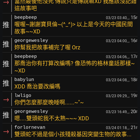
→
當然最後他沒死 傳說只是傳說嘛XD 我應該沒記錯
這故事吧
, 15
beepbeep
03/23 03:40,
F
推
喔喔~謝謝寶貝倫~(^_^)> 以上是今天的中國民間
故事~~XD
, 16
georgewesley
03/23 04:00,
F
推
妳幫我把故事補完了喔 Orz
, 17
beepbeep
03/23 04:06,
F
推
那喬治你有打算改編嗎? 像恐怖的格林童話那樣~
~XD
, 18
babylun
03/23 04:08,
F
推
XDD 喬治要改編嗎
, 19
lwligo
03/23 09:29,
F
→
你們怎麼那麼晚睡啊......~"~
, 20
georgewesley
03/23 16:49,
F
推
嗯....雙頭蛇我不太熟~~~ XDD
, 21
forlornevan
03/24 01:18,
F
→
雙頭蛇不過是個小孩殘殺基因突變生物的故事...