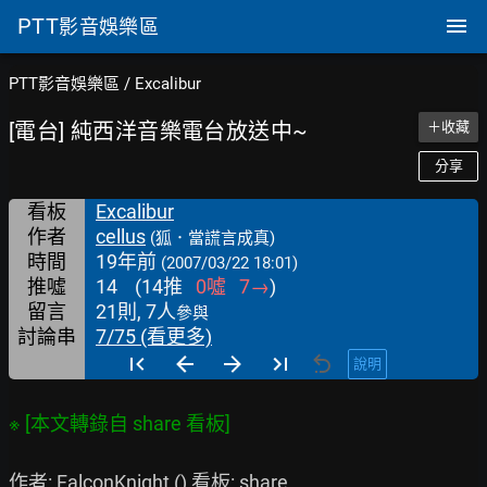
PTT
影音娛樂區
PTT影音娛樂區
/
Excalibur
[電台] 純西洋音樂電台放送中~
＋收藏
分享
看板
Excalibur
作者
cellus
(狐．當謊言成真)
時間
19年前
(2007/03/22 18:01)
推噓
14
(
14
推
0
噓
7
→
)
留言
21則, 7人
參與
討論串
7/75 (看更多)
說明
作者: FalconKnight () 看板: share
