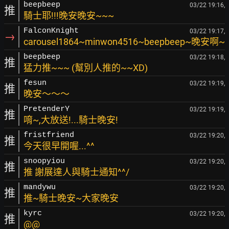
beepbeep
03/22 19:16,
推
騎士耶!!!晚安晚安~~~
FalconKnight
03/22 19:17,
→
carousel1864~minwon4516~beepbeep~晚安啊~
beepbeep
03/22 19:18,
推
猛力推~~~ (幫別人推的~~XD)
fesun
03/22 19:19,
推
晚安～～～
PretenderY
03/22 19:19,
推
唷~,大放送!...騎士晚安!
fristfriend
03/22 19:20,
推
今天很早開喔...^^
snoopyiou
03/22 19:20,
推
推 謝展達人與騎士通知^^/
mandywu
03/22 19:20,
推
推~騎士晚安~大家晚安
kyrc
03/22 19:20,
推
@@