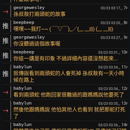
, 7
georgewesley
03/23 03:17,
F
→
孫叔敖打兩頭蛇的故事
, 8
beepbeep
03/23 03:20,
F
推
嘿嘿~~我打~~ ( ￣▽￣)_／(__ __|||) (__ __|||)
, 9
georgewesley
03/23 03:27,
F
推
你沒聽過這個故事喔
, 10
beepbeep
03/23 03:31,
F
推
你這一講是有印象 不過詳細內容還沒想起來...
, 11
babylun
03/23 03:34,
F
推
就傳說看到兩頭蛇的人會死掉 孫叔敖有一天小時
候在路上
, 12
babylun
03/23 03:34,
F
→
看到兩頭蛇 他跑回家很難過的跟媽媽說他要死了
, 13
babylun
03/23 03:35,
F
→
然後他跟媽媽說 他怕其他人也看到 就把那蛇打死
了
, 14
babylun
03/23 03:36,
F