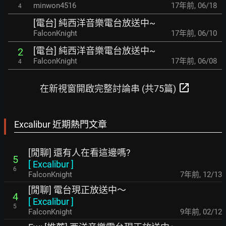
minwon4516
17年前
,
06/18
4
[電台] 純西洋音樂電台放送中~
FalconKnight
17年前
,
06/10
[電台] 純西洋音樂電台放送中~
2
FalconKnight
17年前
,
06/08
4
open_in_new
在新視窗開啟完整討論串 (共75篇)
Excalibur 近期熱門文章
[閒聊] 還有人在看這邊嗎?
5
[
Excalibur
]
6
FalconKnight
7年前
,
12/13
[閒聊] 電台現正放送中～
4
[
Excalibur
]
5
FalconKnight
9年前
,
02/12