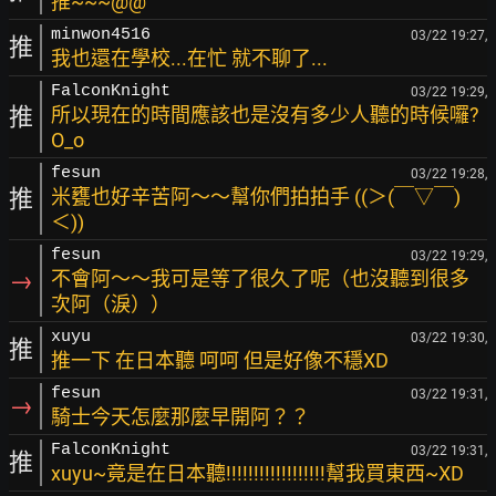
推~~~@@
minwon4516
03/22 19:27,
推
我也還在學校...在忙 就不聊了...
FalconKnight
03/22 19:29,
推
所以現在的時間應該也是沒有多少人聽的時候囉?
O_o
fesun
03/22 19:28,
推
米甕也好辛苦阿～～幫你們拍拍手 ((＞(￣▽￣)
＜))
fesun
03/22 19:29,
→
不會阿～～我可是等了很久了呢（也沒聽到很多
次阿（淚））
xuyu
03/22 19:30,
推
推一下 在日本聽 呵呵 但是好像不穩XD
fesun
03/22 19:31,
→
騎士今天怎麼那麼早開阿？？
FalconKnight
03/22 19:31,
推
xuyu~竟是在日本聽!!!!!!!!!!!!!!!!!!幫我買東西~XD