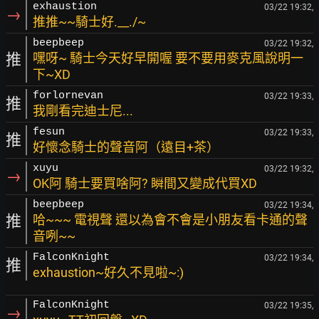
exhaustion
03/22 19:32,
→
推推~~騎士好.__./~
beepbeep
03/22 19:32,
推
嘿呀~ 騎士今天好早開喔 要不要用麥克風說明一
下~XD
forlornevan
03/22 19:33,
推
我剛看完迪士尼...
fesun
03/22 19:33,
推
好懷念騎士的聲音阿（遠目+茶）
xuyu
03/22 19:32,
→
OK阿 騎士要買啥阿? 瞬間又變成代買XD
beepbeep
03/22 19:34,
推
哈~~~ 電視聲 還以為會不會是小朋友看卡通的聲
音咧~~
FalconKnight
03/22 19:34,
推
exhaustion~好久不見啦~:)
FalconKnight
03/22 19:35,
→