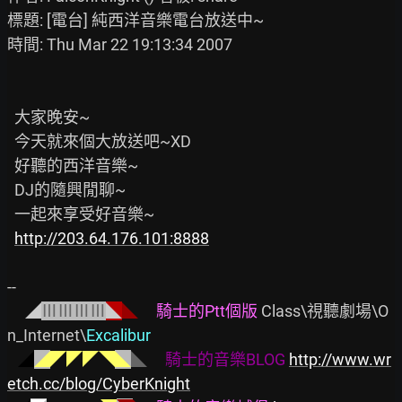
標題: [電台] 純西洋音樂電台放送中~

時間: Thu Mar 22 19:13:34 2007

  大家晚安~

  今天就來個大放送吧~XD

  好聽的西洋音樂~

  DJ的隨興閒聊~

  一起來享受好音樂~

http://203.64.176.101:8888
--

  ◢
ⅢⅢⅢⅢ
◣
◣
騎士的Ρtt個版
 Class\視聽劇場\O
n_Internet\
Excalibur
◢
◢
◤◤◤◥
◣
◣
騎士的音樂BLOG
http://www.wr
etch.cc/blog/CyberKnight