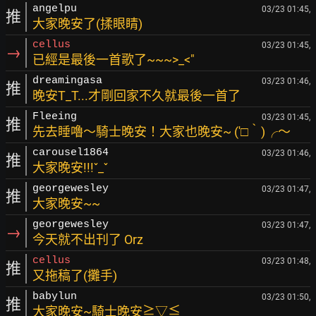
angelpu
03/23 01:45,
推
大家晚安了(揉眼睛)
cellus
03/23 01:45,
→
已經是最後一首歌了~~~>_<"
dreamingasa
03/23 01:46,
推
晚安T_T...才剛回家不久就最後一首了
Fleeing
03/23 01:45,
推
先去睡嚕～騎士晚安！大家也晚安~ (′□‵)╭～
carousel1864
03/23 01:46,
推
大家晚安!!!ˇ_ˇ
georgewesley
03/23 01:47,
推
大家晚安~~
georgewesley
03/23 01:47,
→
今天就不出刊了 Orz
cellus
03/23 01:48,
推
又拖稿了(攤手)
babylun
03/23 01:50,
推
大家晚安~騎士晚安≧▽≦