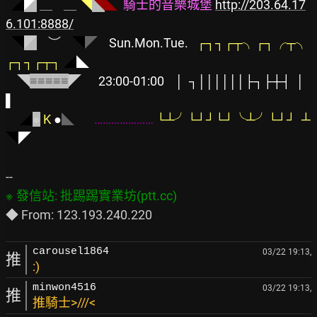
◢
◤
＿ 
 ＿
◥
◥
◣
騎士的音樂城堡
http://203.64.17
6.101:8888/
◥
◤
︶
◥
◤
    Sun.Mon.Tue.   
┌┐┐┌┬╮┌┐╭┬╮
┌┐┐┌┬┐ 
◢
◣
    ◥
≡≡≡≡≡
◤   
23:00-01:00
   │  ┐││││││├┐├┼┤  │    
▌
◢
●
Κ
●
◣
…………………
└┴╯└┘┘└┘╰┴╯└┘┘ 
◥
◤
carousel1864
03/22 19:13,
推
:)
minwon4516
03/22 19:13,
推
推騎士>///<