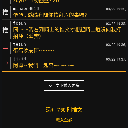
xuyu~TT初回盤~XD
minwon4516
03/22 19:35,
推
蛋蛋...璐璐有問你禮拜六的事嗎?
fesun
03/22 19:35,
推
冏～～我看到騎士的推文才想起騎士還沒向我打
招呼（淚奔）
fesun
03/22 19:36,
→
蛋蛋晚安阿～～～
jjkid
03/22 19:37,
→
阿凜~ 我們一起奔~~~~~~
向下載入更多
還有 758 則推文
載入全部