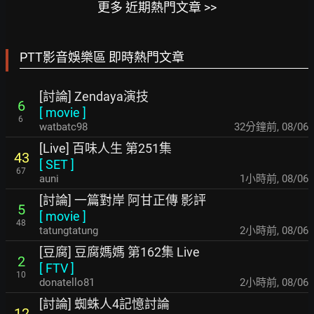
更多 近期熱門文章 >>
PTT影音娛樂區 即時熱門文章
[討論] Zendaya演技
6
[
movie
]
6
watbatc98
32分鐘前
,
08/06
[Live] 百味人生 第251集
43
[
SET
]
67
auni
1小時前
,
08/06
[討論] 一篇對岸 阿甘正傳 影評
5
[
movie
]
48
tatungtatung
2小時前
,
08/06
[豆腐] 豆腐媽媽 第162集 Live
2
[
FTV
]
10
donatello81
2小時前
,
08/06
[討論] 蜘蛛人4記憶討論
12