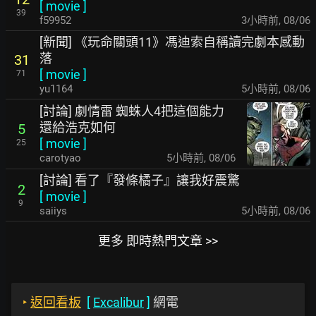
[
movie
]
39
f59952
3小時前
,
08/06
[新聞] 《玩命關頭11》馮迪索自稱讀完劇本感動
落
31
[
movie
]
71
yu1164
5小時前
,
08/06
[討論] 劇情雷 蜘蛛人4把這個能力
還給浩克如何
5
[
movie
]
25
carotyao
5小時前
,
08/06
[討論] 看了『發條橘子』讓我好震驚
2
[
movie
]
9
saiiys
5小時前
,
08/06
更多 即時熱門文章 >>
‣
返回看板
[
Excalibur
]
網電