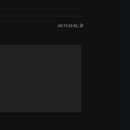
, 2
03/15 22:42
F