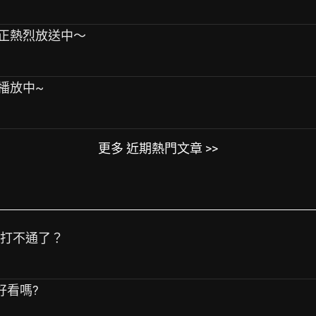
堡現正熱烈放送中～
正播放中~
更多 近期熱門文章 >>
話打不通了？
鐘好看嗎?