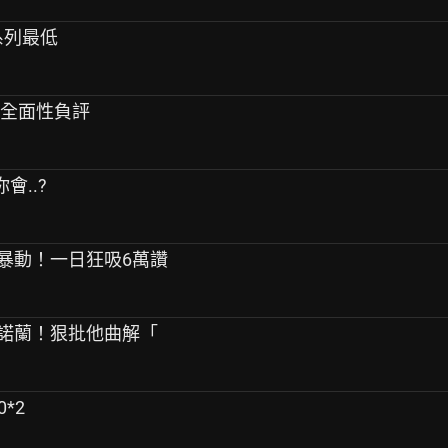
系列最低
」全面性負評
會..?
引暴動！一日狂吸6萬讚
轟諾蘭！狠批他曲解「
0*2