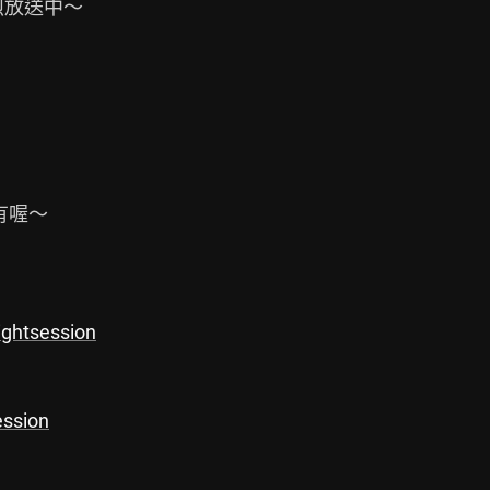
烈放送中～

ightsession
ession