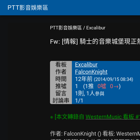
PTT
影音娛樂區
PTT影音娛樂區
/
Excalibur
Fw: [情報] 騎士的音樂城堡現
看板
Excalibur
作者
FalconKnight
時間
12年前
(2014/09/15 08:34)
推噓
1
(
1
推
0
噓
0
→
)
留言
1則, 1人
參與
討論串
1/1
※ [本文轉錄自 
WesternMusic 看板 #
作者: FalconKnight () 看板: WesternM