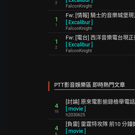
2
FalconKnight
Fw: [情報] 騎士的音樂城
1
[
Excalibur
]
1
FalconKnight
Fw: [電台] 西洋音樂電台現
1
[
Excalibur
]
2
FalconKnight
PTT影音娛樂區 即時熱門文章
[討論] 原來電影偷錄檢舉電
4
[
movie
]
10
h2030625
[負雷] 雷霆特攻隊 前10 分
4
[
movie
]
6