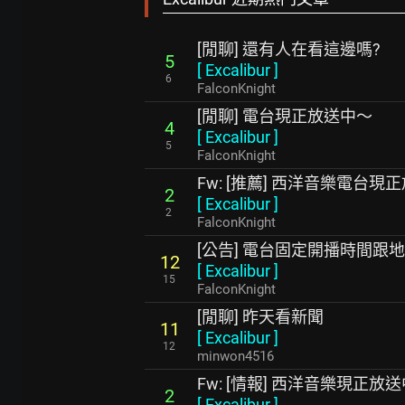
[閒聊] 還有人在看這邊嗎?
5
[
Excalibur
]
6
FalconKnight
[閒聊] 電台現正放送中～
4
[
Excalibur
]
5
FalconKnight
Fw: [推薦] 西洋音樂電台現
2
[
Excalibur
]
2
FalconKnight
[公告] 電台固定開播時間跟
12
[
Excalibur
]
15
FalconKnight
[閒聊] 昨天看新聞
11
[
Excalibur
]
12
minwon4516
Fw: [情報] 西洋音樂現正放
2
[
Excalibur
]