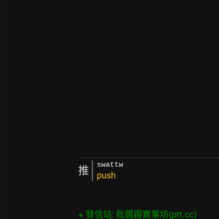
swattw
推
push
※ 發信站: 批踢踢實業坊(ptt.cc)
