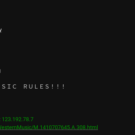
y
g
！ＭＵＳＩＣ　ＲＵＬＥＳ！！！

23.192.78.7

/WesternMusic/M.1410707645.A.308.html