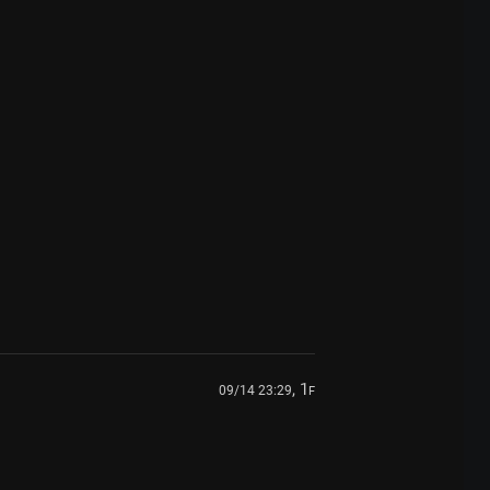
, 1
09/14 23:29
F