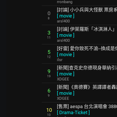
rronbang
[討論] 小小兵與大怪獸 票房
0
[
movie
]
8
arsl400
[討論] 伊萊羅斯「冰淇淋人
3
[
movie
]
11
arsl400
[好雷] 愛你致死不渝--換成是你
5
[
movie
]
12
ilsr
[新聞]查克史奈德現身華納
9
[
movie
]
19
XDGEE
[新聞]《奧德賽》英譯譯者
6
[
movie
]
9
XDGEE
[售票] aespa 台北演唱會 388
10
[
Drama-Ticket
]
10