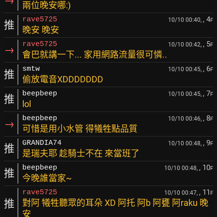
→
兩位晚安哪:)
, 4
rave5725
10/10 00:40,
F
推
晚安 晚安
, 5
rave5725
10/10 00:42,
F
→
會巴就講一下... 家用網路流量很可憐..
, 6
smtw
10/10 00:45,
F
推
偷放電音XDDDDDDD
, 7
beepbeep
10/10 00:45,
F
推
lol
, 8
beepbeep
10/10 00:46,
F
→
可惜是用小水管 得犧牲點品質
, 9
GRANDIA74
10/10 00:48,
F
推
是瑞夫耶 趁騎士不在 來當班了
, 10
beepbeep
10/10 00:48,
F
推
今晚誰當家~
, 11
rave5725
10/10 00:47,
F
推
對阿 犧牲聽眾的耳朵 XD 阿托 阿b 阿甕 阿raku 晚
安