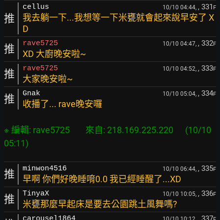
, 331
cellus
10/10 04:44,
F
推
我去躺一下...我想等一下米甕就會起來說早安了 X
D
, 332
rave5725
10/10 04:47,
F
推
XD 大廚晚安啦~
, 333
rave5725
10/10 04:52,
F
推
大家晚安啦~
, 334
Gnak
10/10 05:04,
F
推
收播了... rave晚安囉
※ 編輯: rave5725        來自: 218.169.225.220      (10/10 
, 335
minwon4516
10/10 06:44,
F
推
早啊 你們好晚睡唷0.0 我已經睡醒了...XD
, 336
TinyaX
10/10 10:05,
F
推
米甕那麼早起床是要去公園跳土風舞嗎?
, 337
carousel1864
10/10 10:12,
F