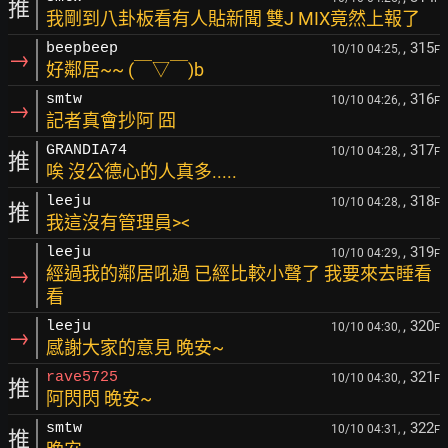
推
我剛到八卦板看有人貼新聞 雙J MIX竟然上報了
, 315
beepbeep
10/10 04:25,
F
→
好鄰居~~ (￣▽￣)b
, 316
smtw
10/10 04:26,
F
→
記者真會抄阿 囧
, 317
GRANDIA74
10/10 04:28,
F
推
唉 沒公德心的人真多.....
, 318
leeju
10/10 04:28,
F
推
我這沒有管理員><
, 319
leeju
10/10 04:29,
F
→
經過我的鄰居吼過 已經比較小聲了 我要來去睡看
看
, 320
leeju
10/10 04:30,
F
→
感謝大家的意見 晚安~
, 321
rave5725
10/10 04:30,
F
推
阿閃閃 晚安~
, 322
smtw
10/10 04:31,
F
推