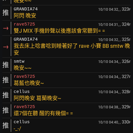
晚安~~
, 323
GRANDIA74
10/10 04:32,
F
推
阿閃 晚安
, 324
rave5725
10/10 04:31,
F
→
雙J MIX 手機鈴聲以後應該會常聽到= =
, 325
GRANDIA74
10/10 04:32,
F
→
我去床上唸書唸到睡著好了 rave 小賽 BB smtw 晚
安
, 326
smtw
10/10 04:34,
F
推
晚安~~
, 327
rave5725
10/10 04:34,
F
推
葛藍也晚安~
, 328
cellus
10/10 04:34,
F
推
阿閃晚安 葛蘭晚安~
, 329
rave5725
10/10 04:38,
F
推
還7個在聽 醒的有幾個= =
, 330
cellus
10/10 04:40,
F
推
-_-/