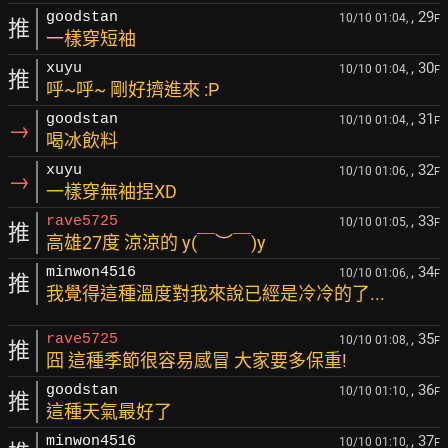
, 29
goodstan
10/10 01:04,
F
推
一樣穿短袖
, 30
xuyu
10/10 01:04,
F
推
呼~呼~ 剛好擠進來 :P
, 31
goodstan
10/10 01:04,
F
→
喝冰飲料
, 32
xuyu
10/10 01:06,
F
→
一樣穿無袖捏XD
, 33
rave5725
10/10 01:05,
F
推
高雄27度 涼涼的 y(￣︶￣)y
, 34
minwon4516
10/10 01:06,
F
推
我覺得這種溫度對我來說已經是冷冷的了...
, 35
rave5725
10/10 01:08,
F
推
囧 這種季節很容易感冒 大家要多保重!
, 36
goodstan
10/10 01:10,
F
推
這種天氣最好了
, 37
minwon4516
10/10 01:10,
F