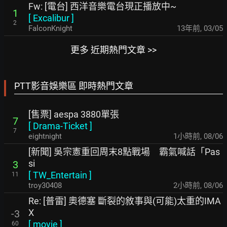
Fw: [電台] 西洋音樂電台現正播放中~
1
[
Excalibur
]
2
FalconKnight
13年前
,
03/05
更多 近期熱門文章 >>
PTT影音娛樂區 即時熱門文章
[售票] aespa 3880單張
7
[
Drama-Ticket
]
7
eightnight
1小時前
,
08/06
[新聞] 吳宗憲重回周末8點戰場 霸氣喊話「Pas
si
3
[
TW_Entertain
]
11
troy30408
2小時前
,
08/06
Re: [普雷] 奧德塞 斷裂的敘事與(可能)太重的IMA
X
-3
[
movie
]
60