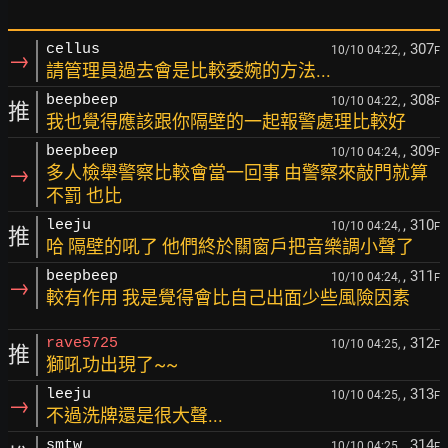
, 307
cellus
10/10 04:22,
F
→
請管理員過去會是比較委婉的方法...
, 308
beepbeep
10/10 04:22,
F
推
我也覺得應該跟你隔壁的一起報警處理比較好
, 309
beepbeep
10/10 04:24,
F
→
多人檢舉警察比較會當一回事 由警察來敲門就算
不罰 也比
, 310
leeju
10/10 04:24,
F
推
哈 隔壁的吼了 他們終於關窗戶把音樂調小聲了
, 311
beepbeep
10/10 04:24,
F
→
較有作用 我是覺得會比自己出面少些風險因素
, 312
rave5725
10/10 04:25,
F
推
獅吼功出現了~~
, 313
leeju
10/10 04:25,
F
→
不過洗牌還是很大聲...
, 314
smtw
10/10 04:25,
F