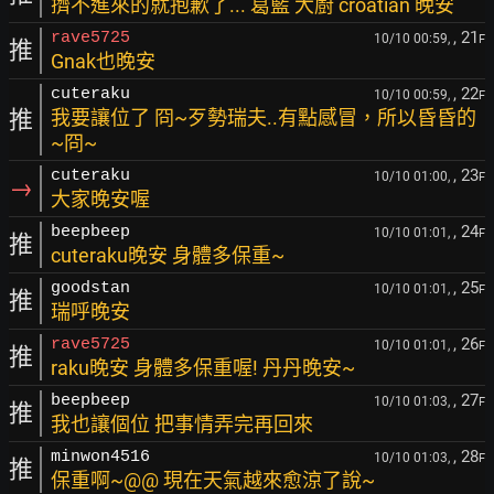
擠不進來的就抱歉了... 葛藍 大廚 croatian 晚安
, 21
rave5725
10/10 00:59,
F
推
Gnak也晚安
, 22
cuteraku
10/10 00:59,
F
推
我要讓位了 冏~歹勢瑞夫..有點感冒，所以昏昏的
~冏~
, 23
cuteraku
10/10 01:00,
F
→
大家晚安喔
, 24
beepbeep
10/10 01:01,
F
推
cuteraku晚安 身體多保重~
, 25
goodstan
10/10 01:01,
F
推
瑞呼晚安
, 26
rave5725
10/10 01:01,
F
推
raku晚安 身體多保重喔! 丹丹晚安~
, 27
beepbeep
10/10 01:03,
F
推
我也讓個位 把事情弄完再回來
, 28
minwon4516
10/10 01:03,
F
推
保重啊~@@ 現在天氣越來愈涼了說~