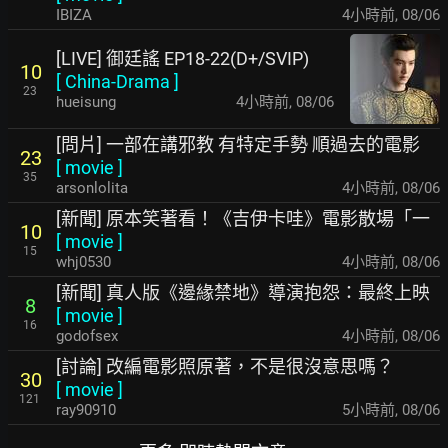
IBIZA
4小時前
,
08/06
[LIVE] 御廷謠 EP18-22(D+/SVIP)
10
[
China-Drama
]
23
hueisung
4小時前
,
08/06
[問片] 一部在講邪教 有特定手勢 順過去的電影
23
[
movie
]
35
arsonlolita
4小時前
,
08/06
[新聞] 原本笑著看！《吉伊卡哇》電影散場「一
10
[
movie
]
15
whj0530
4小時前
,
08/06
[新聞] 真人版《邊緣禁地》導演抱怨：最終上映
8
[
movie
]
16
godofsex
4小時前
,
08/06
[討論] 改編電影照原著，不是很沒意思嗎？
30
[
movie
]
121
ray90910
5小時前
,
08/06