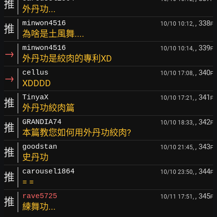
推
外丹功...
, 338
minwon4516
10/10 10:12,
F
推
為啥是土風舞....
, 339
minwon4516
10/10 10:14,
F
→
外丹功是絞肉的專利XD
, 340
cellus
10/10 17:08,
F
→
XDDDD
, 341
TinyaX
10/10 17:21,
F
推
外丹功絞肉篇
, 342
GRANDIA74
10/10 18:33,
F
推
本篇教您如何用外丹功絞肉?
, 343
goodstan
10/10 21:45,
F
推
史丹功
, 344
carousel1864
10/10 23:50,
F
推
= =
, 345
rave5725
10/11 17:51,
F
推
練舞功...