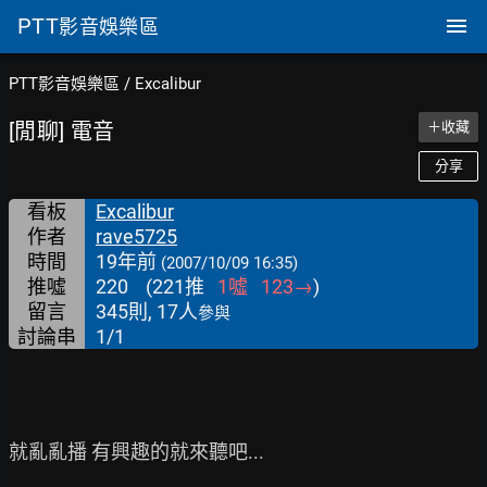
PTT
影音娛樂區
PTT影音娛樂區
/
Excalibur
[閒聊] 電音
＋收藏
分享
看板
Excalibur
作者
rave5725
時間
19年前
(2007/10/09 16:35)
推噓
220
(
221
推
1
噓
123
→
)
留言
345則, 17人
參與
討論串
1/1
就亂亂播 有興趣的就來聽吧...
