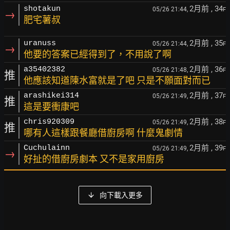
2月前
, 34
shotakun
05/26 21:44,
F
→
肥宅薯叔
2月前
, 35
uranuss
05/26 21:44,
F
→
他要的答案已經得到了，不用說了啊
2月前
, 36
a35402382
05/26 21:48,
F
推
他應該知道陳水富就是了吧 只是不願面對而已
2月前
, 37
arashikei314
05/26 21:49,
F
推
這是要衝康吧
2月前
, 38
chris920309
05/26 21:49,
F
推
哪有人這樣跟餐廳借廚房啊 什麼鬼劇情
2月前
, 39
Cuchulainn
05/26 21:49,
F
→
好扯的借廚房劇本 又不是家用廚房
向下載入更多