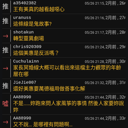
2月前
, 26
a35402382
05/26 21:15,
F
推
王有美真的越看越噁心
2月前
, 27
uranuss
05/26 21:16,
F
推
這條線是鬼故事?
2月前
, 28
shotakun
05/26 21:17,
F
→
轉型靈異劇場
2月前
, 29
chris920309
05/26 21:24,
F
推
這個美惠是反派嗎？
2月前
, 30
Cuchulainn
05/26 21:28,
F
→
家長冥婚線大概可以看出來這檔主力觀眾的年齡
層在哪
2月前
, 31
JieJie007
05/26 21:32,
F
推
還好美惠要萬德福用做善事化解
2月前
, 32
AA88990
05/26 21:44,
F
噓
不是……妳跑來問人家風箏的事情 然後人家要妳說
妳
2月前
, 33
AA88990
05/26 21:44,
F
→
又不說… 是哪裡有問題啊…