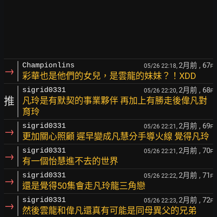
2月前
, 67
Championlins
05/26 22:18,
F
→
彩華也是他們的女兒，是雲龍的妹妹？！XDD
2月前
, 68
sigrid0331
05/26 22:20,
F
推
凡玲是有默契的事業夥伴 再加上有勝走後偉凡對
育玲
2月前
, 69
sigrid0331
05/26 22:21,
F
→
更加關心照顧 遲早變成凡慧分手導火線 覺得凡玲
2月前
, 70
sigrid0331
05/26 22:21,
F
→
有一個怡慧進不去的世界
2月前
, 71
sigrid0331
05/26 22:22,
F
→
還是覺得50集會走凡玲龍三角戀
2月前
, 72
sigrid0331
05/26 22:23,
F
→
然後雲龍和偉凡還真有可能是同母異父的兄弟