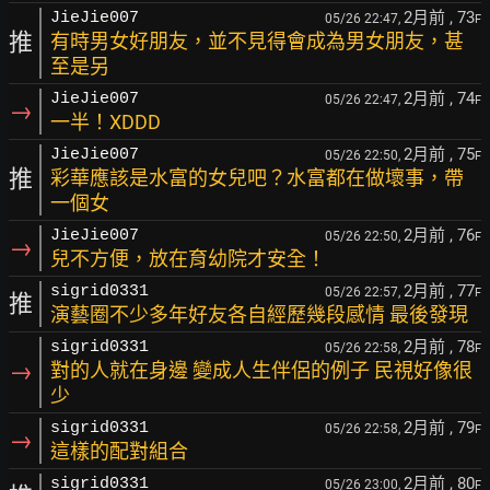
2月前
, 73
JieJie007
05/26 22:47,
F
推
有時男女好朋友，並不見得會成為男女朋友，甚
至是另
2月前
, 74
JieJie007
05/26 22:47,
F
→
一半！XDDD
2月前
, 75
JieJie007
05/26 22:50,
F
推
彩華應該是水富的女兒吧？水富都在做壞事，帶
一個女
2月前
, 76
JieJie007
05/26 22:50,
F
→
兒不方便，放在育幼院才安全！
2月前
, 77
sigrid0331
05/26 22:57,
F
推
演藝圈不少多年好友各自經歷幾段感情 最後發現
2月前
, 78
sigrid0331
05/26 22:58,
F
→
對的人就在身邊 變成人生伴侶的例子 民視好像很
少
2月前
, 79
sigrid0331
05/26 22:58,
F
→
這樣的配對組合
2月前
, 80
sigrid0331
05/26 23:00,
F