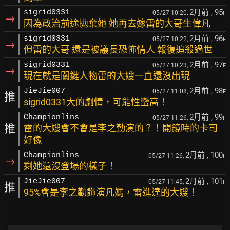
2月前
, 95
sigrid0331
05/27 10:20,
F
→
因為政治前途拋棄她 她再去嫁雷的大哥生偉凡
2月前
, 96
sigrid0331
05/27 10:22,
F
→
但雷的大哥 還是被議長恐怖情人 報復追殺過世
2月前
, 97
sigrid0331
05/27 10:23,
F
→
現在就是關鍵人物雷的大嫂一直還沒出現
2月前
, 98
JieJie007
05/27 11:08,
F
推
sigrid0331大的劇情，可能性蠻高！
2月前
, 99
Championlins
05/27 11:26,
F
推
雷的大嫂會不會是李之勤演的？！開鏡時的卡司
好像
2月前
, 100
Championlins
05/27 11:26,
F
→
剩她還沒登場的樣子！
2月前
, 101
JieJie007
05/27 11:45,
F
推
95%會是李之勤飾演凡媽，雷進達的大嫂！