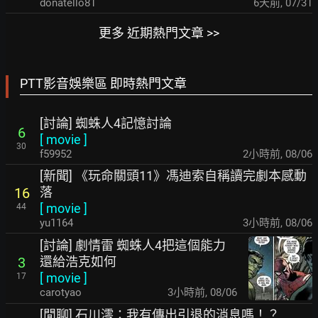
donatello81
6天前
,
07/31
更多 近期熱門文章 >>
PTT影音娛樂區 即時熱門文章
[討論] 蜘蛛人4記憶討論
6
[
movie
]
30
f59952
2小時前
,
08/06
[新聞] 《玩命關頭11》馮迪索自稱讀完劇本感動
落
16
[
movie
]
44
yu1164
3小時前
,
08/06
[討論] 劇情雷 蜘蛛人4把這個能力
還給浩克如何
3
[
movie
]
17
carotyao
3小時前
,
08/06
[閒聊] 石川澪：我有傳出引退的消息嗎！？