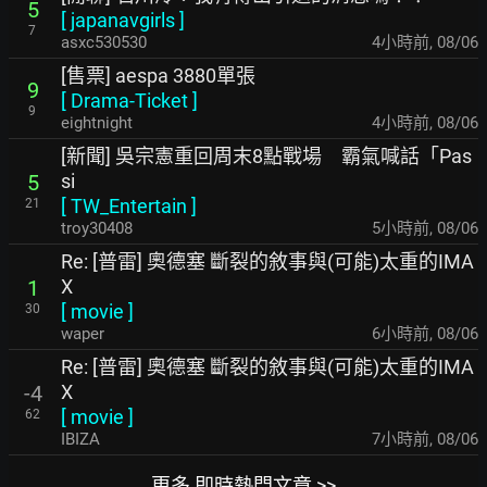
5
[
japanavgirls
]
7
asxc530530
4小時前
,
08/06
[售票] aespa 3880單張
9
[
Drama-Ticket
]
9
eightnight
4小時前
,
08/06
[新聞] 吳宗憲重回周末8點戰場 霸氣喊話「Pas
si
5
[
TW_Entertain
]
21
troy30408
5小時前
,
08/06
Re: [普雷] 奧德塞 斷裂的敘事與(可能)太重的IMA
X
1
[
movie
]
30
waper
6小時前
,
08/06
Re: [普雷] 奧德塞 斷裂的敘事與(可能)太重的IMA
X
-4
[
movie
]
62
IBIZA
7小時前
,
08/06
更多 即時熱門文章 >>