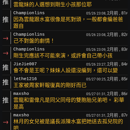
推
雲龍妹的人選想到剛生小孩那位耶
2月前
, 81
Championlins
05/26 23:08,
F
推
因為雲龍跟水富很像是死對頭，一般都會編爸爸
跟自
2月前
, 82
Championlins
05/26 23:08,
F
→
己不對盤的劇情！
2月前
, 83
Championlins
05/26 23:09,
F
→
剛生完應該不可能來演，或許會自己帶小孩
2月前
, 84
JieJie007
05/26 23:27,
F
推
會不會是王呢？妹妹人設還沒編到，還可以變
2月前
, 85
lethe1216
05/27 00:25,
F
推
王家被周家軒報復真的剛好而已
2月前
, 86
maxsho
05/27 01:31,
F
推
雲龍和雷偉凡是同父同母的雙胞胎兄弟吧。 彩華
是高
2月前
, 87
maxsho
05/27 01:31,
F
→
林月的女兒被是議長派陳水富把她送去孤兒院的
吧