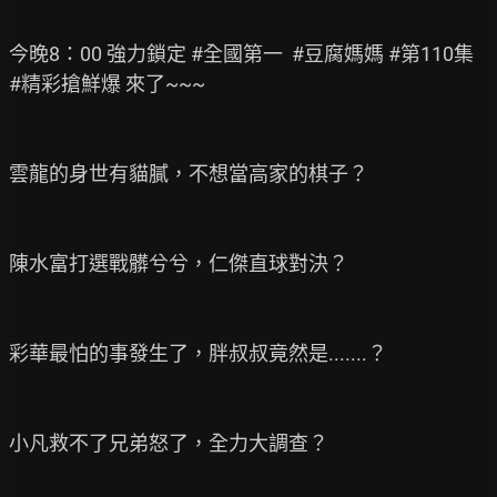
今晚8：00 強力鎖定 #全國第一  #豆腐媽媽 #第110集 
#精彩搶鮮爆 來了~~~

雲龍的身世有貓膩，不想當高家的棋子？

陳水富打選戰髒兮兮，仁傑直球對決？

彩華最怕的事發生了，胖叔叔竟然是.......？

小凡救不了兄弟怒了，全力大調查？
