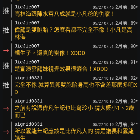
2月前
, 88
JieJie007
05/27 07:45,
F
推
高林海跟陳水富八成就是小凡爸的仇家！
2月前
, 89
JieJie007
05/27 07:51,
F
推
偉龍是雙胞胎？怎麼看都不完全不像！小凡是高
林海
2月前
, 90
JieJie007
05/27 07:51,
F
→
親生子，還真的蠻像！XDDD
2月前
, 91
JieJie007
05/27 08:15,
F
推
楚宣演雲龍妹視覺效果很適合！XDDD
2月前
, 92
sigrid0331
05/27 10:18,
F
推
完全不像 就算異卵雙胞胎身高也不會差那麼多吧X
D
2月前
, 93
sigrid0331
05/27 10:19,
F
→
之前有說過偉凡年紀也比育玲小 猜大概小1、2歲
而已
2月前
, 94
sigrid0331
05/27 10:19,
F
→
所以雲龍年紀應該是比偉凡大的 猜是議長和雲龍
媽生