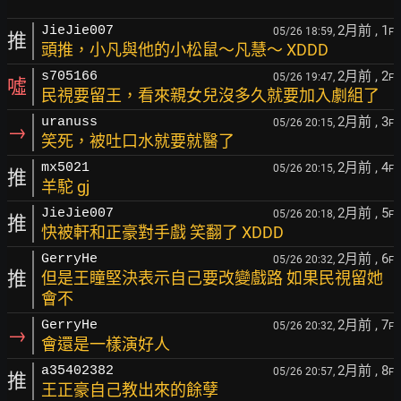
2月前
, 1
JieJie007
05/26 18:59,
F
推
頭推，小凡與他的小松鼠～凡慧～ XDDD
2月前
, 2
s705166
05/26 19:47,
F
噓
民視要留王，看來親女兒沒多久就要加入劇組了
2月前
, 3
uranuss
05/26 20:15,
F
→
笑死，被吐口水就要就醫了
2月前
, 4
mx5021
05/26 20:15,
F
推
羊駝 gj
2月前
, 5
JieJie007
05/26 20:18,
F
推
快被軒和正豪對手戲 笑翻了 XDDD
2月前
, 6
GerryHe
05/26 20:32,
F
推
但是王瞳堅決表示自己要改變戲路 如果民視留她
會不
2月前
, 7
GerryHe
05/26 20:32,
F
→
會還是一樣演好人
2月前
, 8
a35402382
05/26 20:57,
F
推
王正豪自己教出來的餘孽