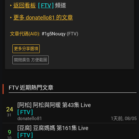
‣
返回看板
[
FTV
]
頻道
‣
更多 donatello81 的文章
文章代碼(AID):
#1g5Nouqy
(FTV)
更多分享選項
關閉廣告 方便截圖
FTV 近期熱門文章
[阿松] 阿松與阿暖 第43集 Live
24
[
FTV
]
31
donatello81
1天前
,
08/05
[豆腐] 豆腐媽媽 第161集 Live
9
[
FTV
]
10