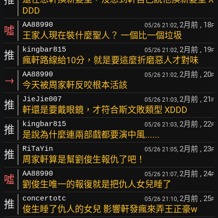
DDD
2月前
, 18
AA88990
05/26 21:02,
F
噓
王家人現在裝什麼聖人？ 一個比一個垃圾
2月前
, 19
kingbar815
05/26 21:02,
F
推
瘋軒路線給10分，就是要這麼折磨惡人才對味
2月前
, 20
AA88990
05/26 21:02,
F
→
今天被周家軒反咬根本活該
2月前
, 21
JieJie007
05/26 21:03,
F
推
軒還是要戴眼鏡，才符合斯文敗類型 XDDD
2月前
, 22
kingbar815
05/26 21:03,
F
推
是說為什麼連兩部戲都要演中風......
2月前
, 23
RiTaYin
05/26 21:05,
F
推
周家軒算是幫劉俊生報仇了吧！
2月前
, 24
AA88990
05/26 21:07,
F
噓
劉俊生唯一的報復就是把仇人女兒睡了
2月前
, 25
concertotc
05/26 21:10,
F
推
俊生睡了仇人的女兒 影響軒發瘋來弄王正豪w