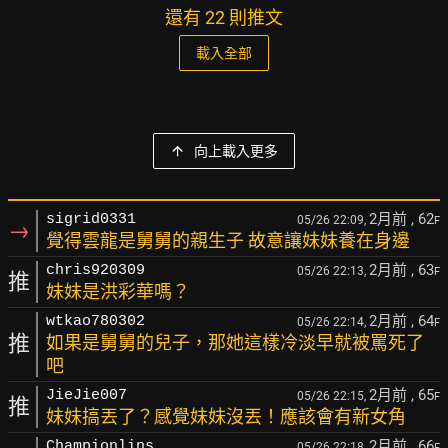
還有 22 則推文
載入全部
向上載入更多
2月前
, 62
sigrid0331
05/26 22:09,
F
→
覺得雲龍是舅舅的親生子 故意讓妹妹養在身邊
2月前
, 63
chris920309
05/26 22:13,
F
推
妹妹是洪彩華嗎？
2月前
, 64
wtkao780302
05/26 22:14,
F
推
如果是舅舅的兒子，那她這樣冷淡早就被罵死了
吧
2月前
, 65
JieJie007
05/26 22:15,
F
推
妹妹搞丟了？感覺妹妹沒丟！應該會有新女角
2月前
, 66
Championlins
05/26 22:18,
F