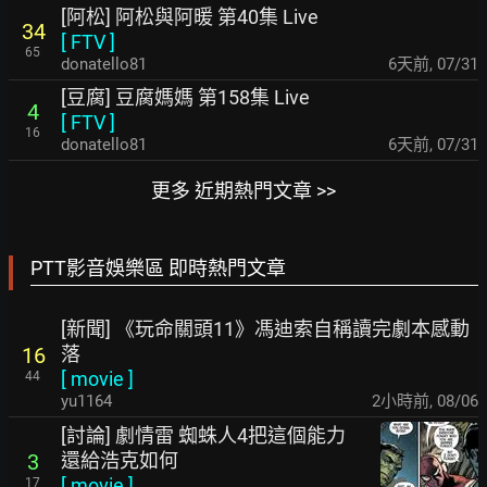
[阿松] 阿松與阿暖 第40集 Live
34
[
FTV
]
65
donatello81
6天前
,
07/31
[豆腐] 豆腐媽媽 第158集 Live
4
[
FTV
]
16
donatello81
6天前
,
07/31
更多 近期熱門文章 >>
PTT影音娛樂區 即時熱門文章
[新聞] 《玩命關頭11》馮迪索自稱讀完劇本感動
落
16
[
movie
]
44
yu1164
2小時前
,
08/06
[討論] 劇情雷 蜘蛛人4把這個能力
還給浩克如何
3
[
movie
]
17