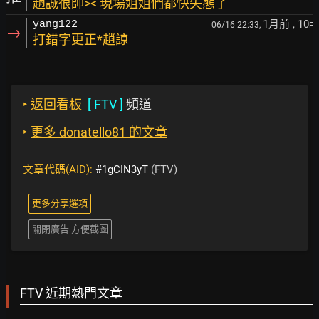
趙誠很帥>< 現場姐姐們都快失態了
1月前
, 10
yang122
06/16 22:33,
F
→
打錯字更正*趙諒
‣
返回看板
[
FTV
]
頻道
‣
更多 donatello81 的文章
文章代碼(AID):
#1gCIN3yT
(FTV)
更多分享選項
關閉廣告 方便截圖
FTV 近期熱門文章