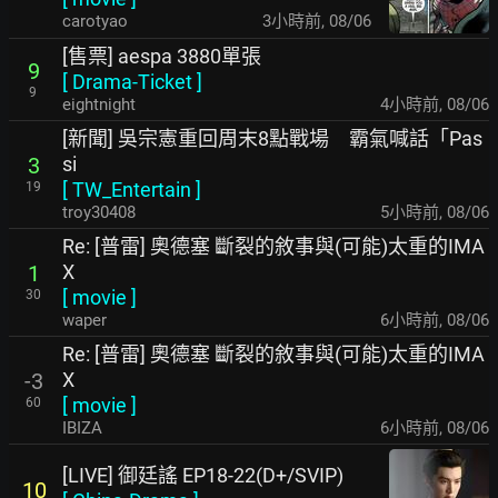
carotyao
3小時前
,
08/06
[售票] aespa 3880單張
9
[
Drama-Ticket
]
9
eightnight
4小時前
,
08/06
[新聞] 吳宗憲重回周末8點戰場 霸氣喊話「Pas
si
3
[
TW_Entertain
]
19
troy30408
5小時前
,
08/06
Re: [普雷] 奧德塞 斷裂的敘事與(可能)太重的IMA
X
1
[
movie
]
30
waper
6小時前
,
08/06
Re: [普雷] 奧德塞 斷裂的敘事與(可能)太重的IMA
X
-3
[
movie
]
60
IBIZA
6小時前
,
08/06
[LIVE] 御廷謠 EP18-22(D+/SVIP)
10