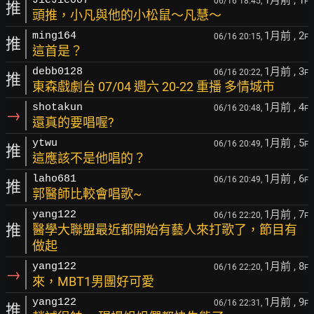
JieJie007
06/16 18:45,
F
推
頭推，小凡與他的小松鼠～凡慧～
1月前
, 2
ming164
06/16 20:15,
F
推
這首是？
1月前
, 3
debb0128
06/16 20:22,
F
推
東森戲劇台 07/04 週六 20-22 重播 多情城市
1月前
, 4
shotakun
06/16 20:48,
F
→
還真的要唱喔?
1月前
, 5
ytwu
06/16 20:49,
F
推
這應該不是他唱的？
1月前
, 6
laho681
06/16 20:49,
F
推
郭醫師比較會唱歌~
1月前
, 7
yang122
06/16 22:20,
F
推
醫學大聯盟最近都開始有藝人來打歌了，節目有
做起
1月前
, 8
yang122
06/16 22:20,
F
→
來，MBT1男團好可愛
1月前
, 9
yang122
06/16 22:31,
F
推