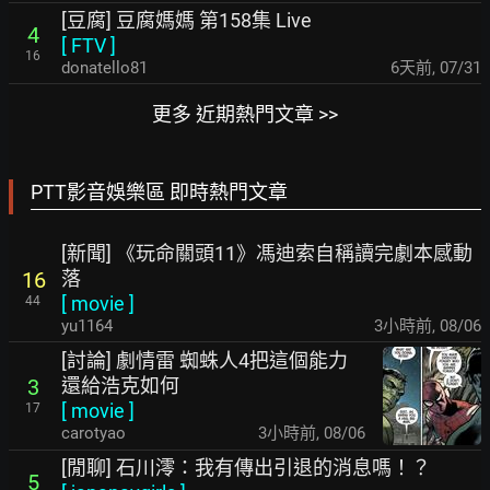
[豆腐] 豆腐媽媽 第158集 Live
4
[
FTV
]
16
donatello81
6天前
,
07/31
更多 近期熱門文章 >>
PTT影音娛樂區 即時熱門文章
[新聞] 《玩命關頭11》馮迪索自稱讀完劇本感動
落
16
[
movie
]
44
yu1164
3小時前
,
08/06
[討論] 劇情雷 蜘蛛人4把這個能力
還給浩克如何
3
[
movie
]
17
carotyao
3小時前
,
08/06
[閒聊] 石川澪：我有傳出引退的消息嗎！？
5