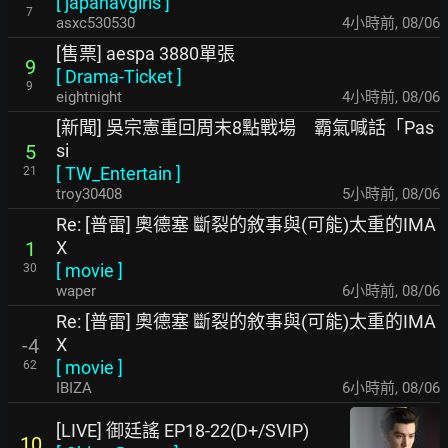
[
japanavgirls
]
7
asxc530530
4小時前
,
08/06
[售票] aespa 3880單張
9
[
Drama-Ticket
]
9
eightnight
4小時前
,
08/06
[新聞] 吳宗憲重回周末8點戰場 霸氣喊話「Pas
si
5
[
TW_Entertain
]
21
troy30408
5小時前
,
08/06
Re: [普雷] 奧德塞 斷裂的敘事與(可能)太重的IMA
X
1
[
movie
]
30
waper
6小時前
,
08/06
Re: [普雷] 奧德塞 斷裂的敘事與(可能)太重的IMA
X
-4
[
movie
]
62
IBIZA
6小時前
,
08/06
[LIVE] 御廷謠 EP18-22(D+/SVIP)
10