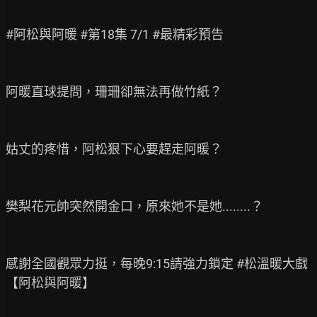
#阿松與阿暖 #第18集 7/1 #最精彩預告

阿暖直球提問，珊珊卻無法再做竹紙？

姑丈的疼惜，阿松狠下心要趕走阿暖？

樊梨花元帥突然開金口，原來她不是她........？

感謝全國觀眾力挺，每晚9:15請強力鎖定 #松溫暖大戲 
【阿松與阿暖】
