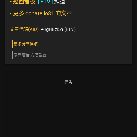
‣
返回看板
[
FTV
]
頻道
‣
更多 donatello81 的文章
文章代碼(AID):
#1gHEzi5n
(FTV)
更多分享選項
關閉廣告 方便截圖
廣告