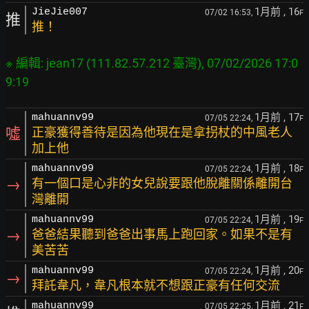
1月前
, 16
JieJie007
07/02 16:53,
F
推
推！
※ 編輯: jean17 (111.82.57.212 臺灣), 07/02/2026 17:0
1月前
, 17
mahuannv99
07/05 22:24,
F
噓
正豪獲得善待是因為他現在是拿拐杖的中風老人
加上他
1月前
, 18
mahuannv99
07/05 22:24,
F
→
有一個口是心非的女兒說要跟他脫離關係離開台
灣離開
1月前
, 19
mahuannv99
07/05 22:24,
F
→
爸爸結果聽到爸爸出事馬上跑回家。如果不是有
美苦苦
1月前
, 20
mahuannv99
07/05 22:24,
F
→
拜託韋凡，韋凡根本就不想跟正豪有任何交流
1月前
, 21
mahuannv99
07/05 22:25,
F