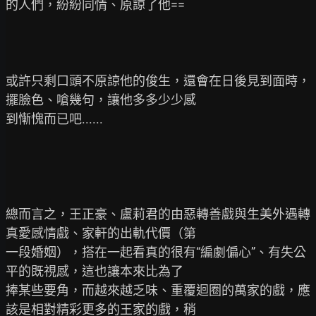
的人們，紛紛同情、原諒了他==

或許只剩口頭不原諒他的俊生，還會在日後見到面時，
擺臉色、嗆幾句，讓他多多少少感

到慚愧而已吧......

總而言之，王正豪、盧莉君的由惡轉善戲與生美外遇轉
真愛感情戲、家軒的出軌代價（第

一段婚姻），搭在一起看真的很有“編劇偏心”、有失公
平的既視感，這也讓本來比為了

捧某些要角，而越來越乏味、重覆迴圈的萬家的戲，應
該是相對精彩更多的王家的戲，稍
