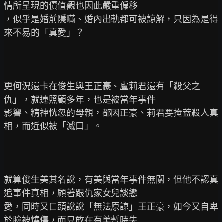
情所呈現的價值觀也因此嚴重偏移

，似乎是婚前隱瞞、婚內出軌都可被諒解，只因為是得
來不易的「真愛」？

更何況還卡在俊生與王正豪、盧莉君還有「殺父之
仇」，就連照顧多年，也是被當年事件

影響、精神恍忽的母親，都因正豪、莉君要掩蓋殺人真
相，而近似被「滅口」。

就算俊生美其名說，有美與當年事件無關，但他不認真
追事件真相，顧著跟仇家女兒談戀

愛，同時又口頭說說「無法原諒」王正豪，如今又自卑
於臉被燒傷，而只敢在有美暫時失
