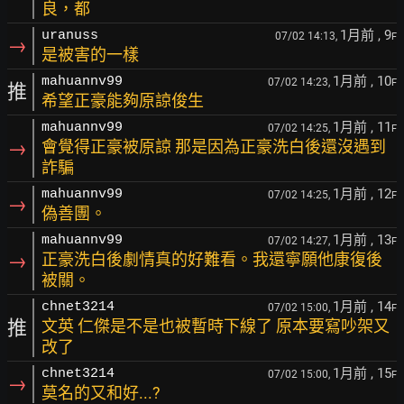
良，都
1月前
, 9
uranuss
07/02 14:13,
F
→
是被害的一樣
1月前
, 10
mahuannv99
07/02 14:23,
F
推
希望正豪能夠原諒俊生
1月前
, 11
mahuannv99
07/02 14:25,
F
→
會覺得正豪被原諒 那是因為正豪洗白後還沒遇到
詐騙
1月前
, 12
mahuannv99
07/02 14:25,
F
→
偽善團。
1月前
, 13
mahuannv99
07/02 14:27,
F
→
正豪洗白後劇情真的好難看。我還寧願他康復後
被關。
1月前
, 14
chnet3214
07/02 15:00,
F
推
文英 仁傑是不是也被暫時下線了 原本要寫吵架又
改了
1月前
, 15
chnet3214
07/02 15:00,
F
→
莫名的又和好...?