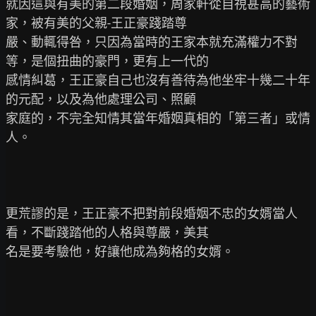
就因這與有美的第二段婚姻，周家軒從自視甚高的藝術
家，被有美的父親-王正豪踐踏尊

嚴、動輒得咎，只因為當時的王家本就充滿權力不對
等，是個扭曲的豪門，更有上一代的

感情糾葛，王正豪自己也沒有善待為他坐牢十幾二十年
的元配，以及為他處理公司、照顧

家庭的，不完全知情其當年婚姻真相的「第三者」或情
人。

更荒謬的是，王正豪不把對前段婚姻不忠的女婿當人
看，不斷踐踏他的人格與尊嚴，美其

名是要考驗他，好讓他成為夠格的女婿。
