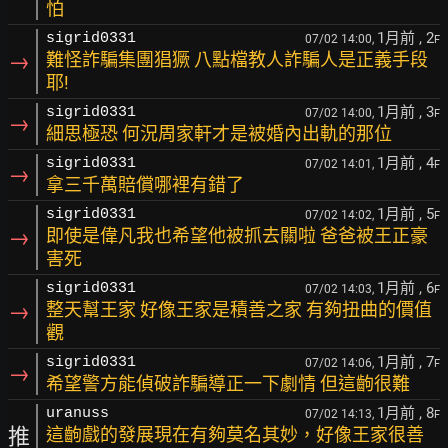
怕
1月前
, 2
sigrid0331
07/02 14:00,
F
→
難怪詐騙集團猖獗 八點檔教人詐騙人是正義手段
耶!
1月前
, 3
sigrid0331
07/02 14:00,
F
→
細思極恐 何況周家軒才是被婚內出軌的那位
1月前
, 4
sigrid0331
07/02 14:01,
F
→
拿三千萬賠償哪裡有錯了
1月前
, 5
sigrid0331
07/02 14:02,
F
→
即使是偉凡我也希望他被抓去關啦 爸爸被王正豪
害死
1月前
, 6
sigrid0331
07/02 14:03,
F
→
整天幫王家 好像王家是積善之家 有夠扭曲的價值
觀
1月前
, 7
sigrid0331
07/02 14:06,
F
→
希望警方能偵破詐騙導正一下劇情 但這齣很難
1月前
, 8
uranuss
07/02 14:13,
F
推
這齣戲的發展現在有夠莫名其妙，好像王家很善