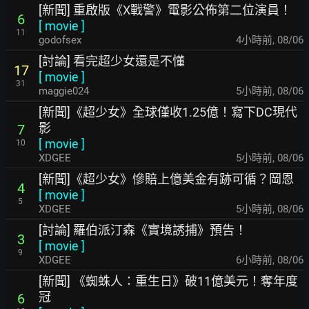
[新聞] 重啟版《X戰警》電影公佈第二位演員！
6
[
movie
]
11
godofsex
4小時前
,
08/06
[討論] 看完超少女還是不懂
17
[
movie
]
31
maggie024
5小時前
,
08/06
[新聞]《超少女》全球僅收1.25億！寫下DC現代
影
7
[
movie
]
10
XDGEE
5小時前
,
08/06
[新聞]《超少女》慘賠上億美金有跡可循？岡恩
4
[
movie
]
5
XDGEE
6小時前
,
08/06
[討論] 羅伯派汀森《實境誘捕》預告！
3
[
movie
]
9
XDGEE
6小時前
,
08/06
[新聞] 《蜘蛛人：重生日》破11億美元！奪年度
冠
6