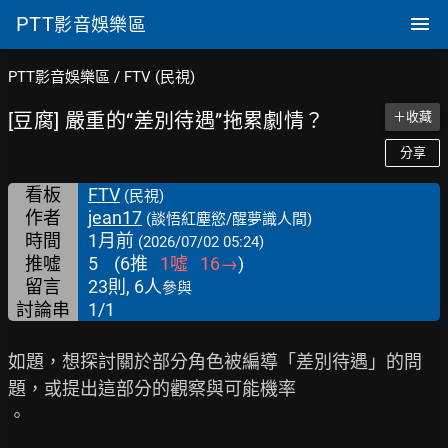
PTT
影音娛樂區
PTT影音娛樂區
/
FTV (民視)
[豆腐] 嚴重的“差別待遇”拖累劇情？
＋收藏
分享
看板
FTV
(民視)
作者
jean17
(談悟紅塵慾/醒夢識人間)
時間
1月前
(2026/07/02 05:24)
推噓
5
(
6
推
1
噓
16
→
)
留言
23則, 6人
參與
討論串
1/1
如題，想探討關於部分角色被編導「差別待遇」的問
題，或提出這部分的觀察與可能機率

。
