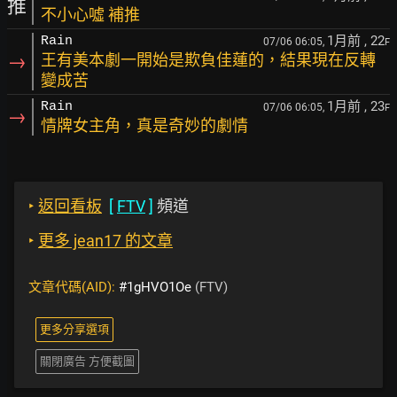
推
不小心噓 補推
1月前
, 22
Rain
07/06 06:05,
F
→
王有美本劇一開始是欺負佳蓮的，結果現在反轉
變成苦
1月前
, 23
Rain
07/06 06:05,
F
→
情牌女主角，真是奇妙的劇情
‣
返回看板
[
FTV
]
頻道
‣
更多 jean17 的文章
文章代碼(AID):
#1gHVO1Oe
(FTV)
更多分享選項
關閉廣告 方便截圖