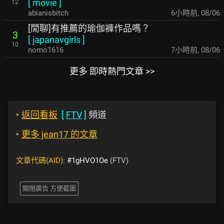
[
movie
]
12
abianisbitch
6小時前
,
08/06
[閒聊]有推薦的瑜伽褲作品嗎？
3
[
japanavgirls
]
10
nomo1616
7小時前
,
08/06
更多 即時熱門文章 >>
‣
返回看板
[
FTV
]
頻道
‣
更多 jean17 的文章
文章代碼(AID):
#1gHVO1Oe
(FTV)
關閉廣告 方便截圖