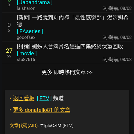
[
Japandrama
]
9
laisharon
5小時前
,
08/08
[新聞] 一路脫到剩內褲「最性感臀部」湯姆姆希
德
0
[
EAseries
]
5
godofsex
5小時前
,
08/08
[討論] 蜘蛛人台灣片名經過四集終於伏筆回收
27
[
movie
]
55
stu87616
5小時前
,
08/08
更多 即時熱門文章 >>
‣
返回看板
[
FTV
]
頻道
‣
更多 donatello81 的文章
文章代碼(AID):
#1gIuCzIM
(FTV)