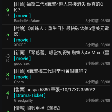
[討論] 福斯二代X戰警4超人直接消失 你真的O
K？
9
[
movie
]
31
RachelMcAdam
3小時前
,
08/08
[討論]《蜘蛛人：重生日》最快破北美5億美元電
影!
5
[
movie
]
7
XDGEE
3小時前
,
08/08
[新聞] 「琴葛蕾」曝當初得知蜘蛛人4V-Max（雷
-3
[
movie
]
10
godofsex
3小時前
,
08/08
[討論] X戰警搞三代同堂也會很賺吧？
8
[
movie
]
18
Qpera
4小時前
,
08/08
[售票] aespa 6880 單張+10/17XG 3580*2
4
[
Drama-Ticket
]
5
Greedguilty
5小時前
,
08/08
[情報] 國興重播《熱點》
5