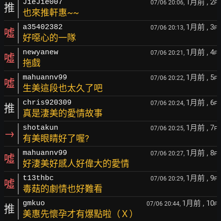
1月前
, 2
JieJie007
07/06 20:06,
F
推
也來推軒惠~~
1月前
, 3
a35402382
07/06 20:13,
F
噓
好噁心的一隊
1月前
, 4
newyanew
07/06 20:21,
F
噓
拖戲
1月前
, 5
mahuannv99
07/06 20:22,
F
噓
生美這段也太久了吧
1月前
, 6
chris920309
07/06 20:24,
F
推
真是淒美的愛情故事
1月前
, 7
shotakun
07/06 20:25,
F
→
有美眼睛好了喔?
1月前
, 8
mahuannv99
07/06 20:27,
F
噓
好淒美好感人好偉大的愛情
1月前
, 9
t13thbc
07/06 20:29,
F
噓
毒菇的劇情也好難看
1月前
, 10
gmkuo
07/06 20:44,
F
推
美惠先懷孕才有爆點啦（Ｘ）