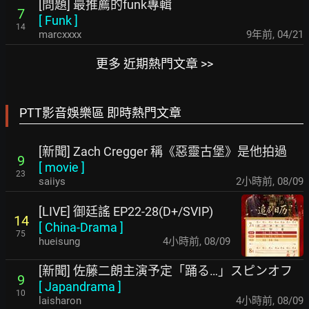
[問題] 最推薦的funk專輯
7
[
Funk
]
14
marcxxxx
9年前
,
04/21
更多 近期熱門文章 >>
PTT影音娛樂區 即時熱門文章
[新聞] Zach Cregger 稱《惡靈古堡》是他拍過
9
[
movie
]
23
saiiys
2小時前
,
08/09
[LIVE] 御廷謠 EP22-28(D+/SVIP)
14
[
China-Drama
]
75
hueisung
4小時前
,
08/09
[新聞] 佐藤二朗主演予定「踊る…」スピンオフ
9
[
Japandrama
]
10
laisharon
4小時前
,
08/09