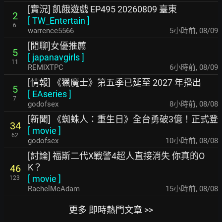
[實況] 飢餓遊戲 EP495 20260809 臺東
2
[
TW_Entertain
]
6
warrence5566
5小時前
,
08/09
[閒聊]女優推薦
5
[
japanavgirls
]
11
REMIXTPC
6小時前
,
08/09
[情報] 《獵魔士》第五季已延至 2027 年播出
5
[
EAseries
]
7
godofsex
8小時前
,
08/08
[新聞] 《蜘蛛人：重生日》全台勇破3億！正式登
34
[
movie
]
62
godofsex
10小時前
,
08/08
[討論] 福斯二代X戰警4超人直接消失 你真的O
K？
46
[
movie
]
123
RachelMcAdam
15小時前
,
08/08
更多 即時熱門文章 >>