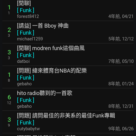
[閒聊]
1
[
Funk
]
1
forest8412
4年前
,
04/21
[請益] 一首 Bboy 神曲
2
[
Funk
]
3
michael1259
5年前
,
12/12
[閒聊] modren funk這個曲風
3
[
Funk
]
3
datboi
7年前
,
05/10
[問題] 緯來體育台NBA的配樂
1
[
Funk
]
8
gebaho
8年前
,
01/24
hito radio聽到的一首歌
6
[
Funk
]
12
gebaho
8年前
,
12/31
[問題] 請問最佳的非美系的最佳Funk專輯
3
[
Funk
]
9
cutybabytw
9年前
,
06/26