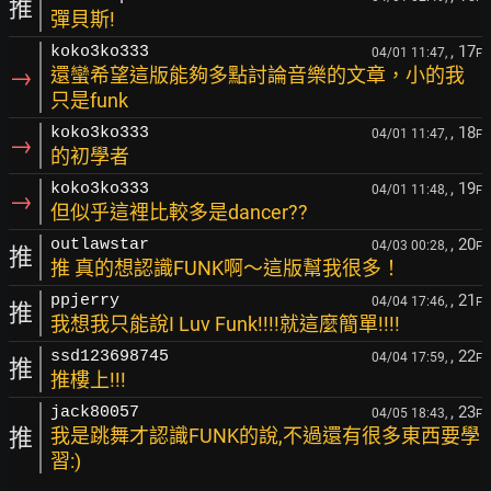
推
彈貝斯!
, 17
koko3ko333
04/01 11:47,
F
→
還蠻希望這版能夠多點討論音樂的文章，小的我
只是funk
, 18
koko3ko333
04/01 11:47,
F
→
的初學者
, 19
koko3ko333
04/01 11:48,
F
→
但似乎這裡比較多是dancer??
, 20
outlawstar
04/03 00:28,
F
推
推 真的想認識FUNK啊～這版幫我很多！
, 21
ppjerry
04/04 17:46,
F
推
我想我只能說I Luv Funk!!!!就這麼簡單!!!!
, 22
ssd123698745
04/04 17:59,
F
推
推樓上!!!
, 23
jack80057
04/05 18:43,
F
推
我是跳舞才認識FUNK的說,不過還有很多東西要學
習:)