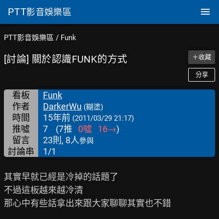
PTT
影音娛樂區
PTT影音娛樂區
/
Funk
[討論] 關於認識FUNK的方式
＋收藏
分享
看板
Funk
作者
DarkerWu
(糊塗)
時間
15年前
(2011/03/29 21:17)
推噓
7
(
7
推
0
噓
16
→
)
留言
23則, 8人
參與
討論串
1/1
其實早就已經是冷掉的話題了

不過這板越來越冷清

那心中有些話拿出來跟大家聊聊其實也不錯
