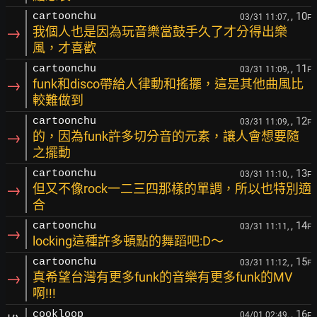
, 10
cartoonchu
03/31 11:07,
F
→
我個人也是因為玩音樂當鼓手久了才分得出樂
風，才喜歡
, 11
cartoonchu
03/31 11:09,
F
→
funk和disco帶給人律動和搖擺，這是其他曲風比
較難做到
, 12
cartoonchu
03/31 11:09,
F
→
的，因為funk許多切分音的元素，讓人會想要隨
之擺動
, 13
cartoonchu
03/31 11:10,
F
→
但又不像rock一二三四那樣的單調，所以也特別適
合
, 14
cartoonchu
03/31 11:11,
F
→
locking這種許多頓點的舞蹈吧:D～
, 15
cartoonchu
03/31 11:12,
F
→
真希望台灣有更多funk的音樂有更多funk的MV
啊!!!
, 16
cookloop
04/01 02:49,
F