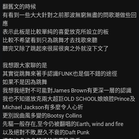
翻舊文的時候

有看到一些大大針對之前那波無窮無盡的問歌潮做些回
應

表示此板是比較單純的喜愛放克所設立的板

比較不希望看到只為跳舞才去找歌來聽

聽完又除了跳起來很屌很爽之外就沒下文了

我想跟大家聊的是

其實從跳舞來著手認識FUNK也是個不錯的途徑

如果不是因為跳舞

我想我絕對不可能對James Brown有更深一層的認識

我也不知道放克兩大超巨OLD SCHOOL娘娘腔Prince及
Michael Jackson有多麼令人心折

更別說曲風多變的Bootsy Collins

先驅一般存在,至今仍被翻唱的Earth, wind and fire

以及絕對不敗,歷久不衰的Daft Punk
