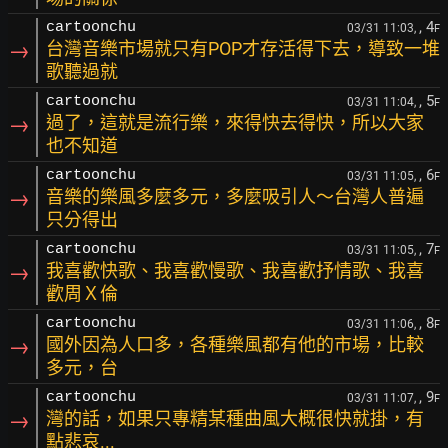
, 4
cartoonchu
03/31 11:03,
F
→
台灣音樂市場就只有POP才存活得下去，導致一堆
歌聽過就
, 5
cartoonchu
03/31 11:04,
F
→
過了，這就是流行樂，來得快去得快，所以大家
也不知道
, 6
cartoonchu
03/31 11:05,
F
→
音樂的樂風多麼多元，多麼吸引人～台灣人普遍
只分得出
, 7
cartoonchu
03/31 11:05,
F
→
我喜歡快歌、我喜歡慢歌、我喜歡抒情歌、我喜
歡周Ｘ倫
, 8
cartoonchu
03/31 11:06,
F
→
國外因為人口多，各種樂風都有他的市場，比較
多元，台
, 9
cartoonchu
03/31 11:07,
F
→
灣的話，如果只專精某種曲風大概很快就掛，有
點悲哀...