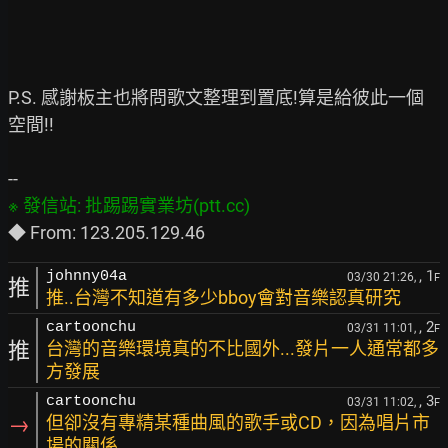
P.S. 感謝板主也將問歌文整理到置底!算是給彼此一個
空間!!

, 1
johnny04a
03/30 21:26,
F
推
推..台灣不知道有多少bboy會對音樂認真研究
, 2
cartoonchu
03/31 11:01,
F
推
台灣的音樂環境真的不比國外...發片一人通常都多
方發展
, 3
cartoonchu
03/31 11:02,
F
→
但卻沒有專精某種曲風的歌手或CD，因為唱片市
場的關係