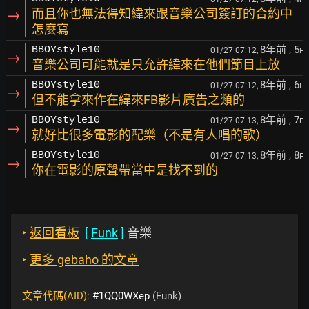
→
而且你也無法得知緯來跟音樂公司簽訂的合約中
怎麼寫
8年前
, 5
BBOYstyle10
01/27 07:12,
F
→
音樂公司可能就是只允許緯來在他們節目上放
8年前
, 6
BBOYstyle10
01/27 07:12,
F
→
但不能拿來作在緯來FB影片廣告之類的
8年前
, 7
BBOYstyle10
01/27 07:13,
F
→
就好比很多電影的配樂（不是有人唱的歌）
8年前
, 8
BBOYstyle10
01/27 07:13,
F
→
你在電影的原聲帶當中是找不到的
‣
返回看板
[
Funk
]
音樂
‣
更多 gebaho 的文章
文章代碼(AID):
#1QQ0WXep
(Funk)