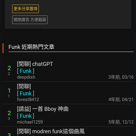
更多分享選項
關閉廣告 方便截圖
Funk 近期熱門文章
[閒聊] chatGPT
2
[
Funk
]
2
deepdish
3年前
,
03/16
[閒聊]
1
[
Funk
]
1
forest8412
4年前
,
04/21
[請益] 一首 Bboy 神曲
2
[
Funk
]
3
michael1259
5年前
,
12/12
[閒聊] modren funk這個曲風
3