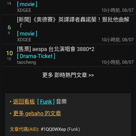
[
movie
]
19
XDGEE
10小時前
,
08/07
[新聞]《奧德賽》英譯譯者轟諾蘭！狠批他曲解
「
6
[
movie
]
9
XDGEE
10小時前
,
08/07
[售票] aespa 台北演唱會 3880*2
10
[
Drama-Ticket
]
10
taocheng
10小時前
,
08/07
更多 即時熱門文章 >>
‣
返回看板
[
Funk
]
音樂
‣
更多 gebaho 的文章
文章代碼(AID):
#1QQ0WXep
(Funk)