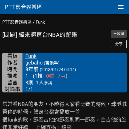
PTT
影音娛樂區
PTT影音娛樂區
/
Funk
[問題] 緯來體育台NBA的配樂
＋收藏
分享
看板
Funk
作者
gebaho
(吉他手)
時間
8年前
(2018/01/24 04:14)
推噓
1
(
1
推
0
噓
7
→
)
留言
8則, 1人
參與
討論串
1/1
常常看NBA的朋友，不曉得大家看比賽的時候，球隊喊
暫停的時候，體育台都會播放一首

很funk的歌，節奏吉他的節奏刷同一節奏，主吉他的旋
律非常好聽.....上網查過，緯來
