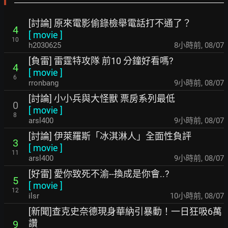
[討論] 原來電影偷錄檢舉電話打不通了？
4
[
movie
]
10
h2030625
8小時前
,
08/07
[負雷] 雷霆特攻隊 前10 分鐘好看嗎?
4
[
movie
]
6
rronbang
9小時前
,
08/07
[討論] 小小兵與大怪獸 票房系列最低
0
[
movie
]
8
arsl400
9小時前
,
08/07
[討論] 伊萊羅斯「冰淇淋人」全面性負評
3
[
movie
]
11
arsl400
9小時前
,
08/07
[好雷] 愛你致死不渝--換成是你會..?
5
[
movie
]
12
ilsr
10小時前
,
08/07
[新聞]查克史奈德現身華納引暴動！一日狂吸6萬
讚
9