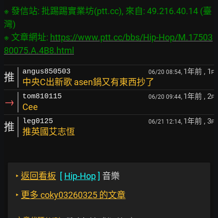
※ 發信站: 批踢踢實業坊(ptt.cc), 來自: 49.216.40.14 (臺
灣)

※ 文章網址: 
https://www.ptt.cc/bbs/Hip-Hop/M.17503
80075.A.4B8.html
1年前
, 1
angus850503
06/20 08:54,
F
推
中央C出新歌 asen鍋又有東西抄了
1年前
, 2
tom810115
06/20 09:44,
F
→
Cee
1年前
, 3
leg0125
06/21 12:14,
F
推
推英國艾志恆
‣
返回看板
[
Hip-Hop
]
音樂
‣
更多 coky03260325 的文章