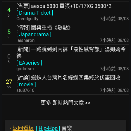
[售票] aespa 6880 單張+10/17XG 3580*2
4
[
Drama-Ticket
]
5
Greedguilty
7小時前
,
08/08
[情報] 國興重播《熱點》
5
[
Japandrama
]
9
laisharon
7小時前
,
08/08
[新聞] 一路脫到剩內褲「最性感臀部」湯姆姆希
德
0
[
EAseries
]
5
godofsex
7小時前
,
08/08
[討論] 蜘蛛人台灣片名經過四集終於伏筆回收
27
[
movie
]
55
stu87616
7小時前
,
08/08
更多 即時熱門文章 >>
‣
返回看板
[
Hip-Hop
]
音樂