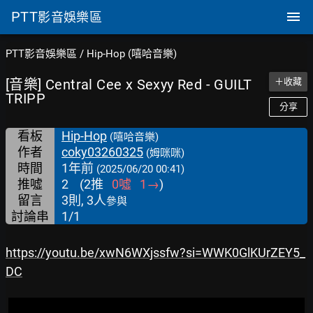
PTT
影音娛樂區
PTT影音娛樂區
/
Hip-Hop (嘻哈音樂)
[音樂] Central Cee x Sexyy Red - GUILT
＋收藏
TRIPP
分享
看板
Hip-Hop
(嘻哈音樂)
作者
coky03260325
(姆咪咪)
時間
1年前
(2025/06/20 00:41)
推噓
2
(
2
推
0
噓
1
→
)
留言
3則, 3人
參與
討論串
1/1
https://youtu.be/xwN6WXjssfw?si=WWK0GlKUrZEY5_
DC