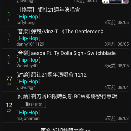
yji3vu4gj4
1天前
,
08/07
［換票］顏社21週年演唱會
1
[
Hip-Hop
]
2
taffyhung
3天前
,
08/05
[音樂] 彈殼/Vinz-T 《The Gentlemen》
1
[
Hip-Hop
]
2
danny1011129
3天前
,
08/05
[音樂] aespa Ft. Ty Dolla $ign - Switchblade
1
[
Hip-Hop
]
2
Weasley40
3天前
,
08/05
[討論] 顏社21週年演唱會 1212
77
[
Hip-Hop
]
88
yji3vu4gj4
4天前
,
08/04
[討論] 剃刀蔣IG限時動態 BCW即將發行專輯
12
已刪文
20
[
Hip-Hop
]
majohnman
5天前
,
08/03
更多 近期熱門文章 >>