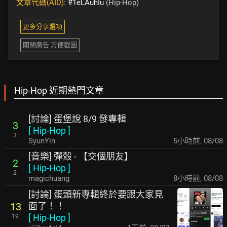
文章代碼(AID):
#1eLAuhIu
(Hip-Hop)
更多分享選項
關閉廣告 方便截圖
Hip-Hop 近期熱門文章
[討論] 蛋堡說 8/9 發專輯
3
[
Hip-Hop
]
3
SyunYin
5小時前
,
08/08
[音樂] 彈殼 - 【交個朋友】
2
[
Hip-Hop
]
2
magichuang
8小時前
,
08/08
[討論] 蛋頭新專輯終於要跟大家見
面了！！
13
[
Hip-Hop
]
19