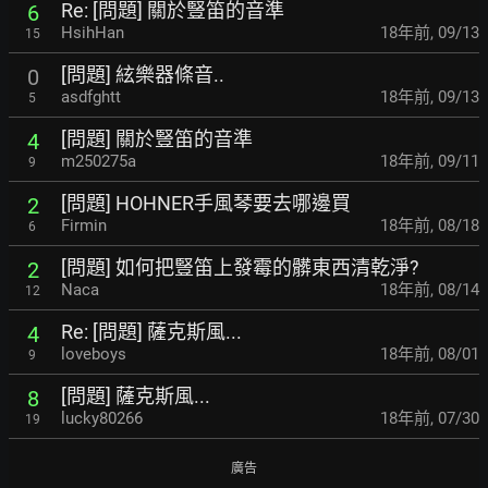
Re: [問題] 關於豎笛的音準
6
HsihHan
18年前
,
09/13
15
[問題] 絃樂器條音..
0
asdfghtt
18年前
,
09/13
5
[問題] 關於豎笛的音準
4
m250275a
18年前
,
09/11
9
[問題] HOHNER手風琴要去哪邊買
2
Firmin
18年前
,
08/18
6
[問題] 如何把豎笛上發霉的髒東西清乾淨?
2
Naca
18年前
,
08/14
12
Re: [問題] 薩克斯風...
4
loveboys
18年前
,
08/01
9
[問題] 薩克斯風...
8
lucky80266
18年前
,
07/30
19
廣告