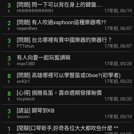
[問題] 問一下可以背在身上的鍵盤....
3
HHHHHHHHHHH
17年前
,
06/19
6
[問題] 有人吹過xaphoon這種樂器嗎??
2
nepenthes
17年前
,
06/07
6
[問題] 台北哪裡有賣中國樂器的樂器行？
3
PTTshun
17年前
,
06/07
7
有人向要一起玩藍調嘛
3
max1380
17年前
,
05/28
5
[問題] 高雄哪裡可以學豎笛或Oboe?(初學者)
8
ex42r1
17年前
,
05/23
8
[心得] 捐贈長笛，壽命週期發揮無價
8
Hoyitech
17年前
,
05/20
8
[請益] 鋼琴到KB
3
leaven
17年前
,
05/19
5
[閒聊]口琴新手,好奇各位大大都吹些什麼 ^^
1