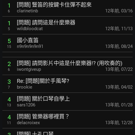
[問題] 豎笛的按鍵卡住彈不起來
1
clarinetinb
12年前
,
03/16
6
[問題] 請問這是什麼樂器
1
wildbloodcat
12年前
,
11/13
5
國小直笛
5
n9n9n9n9n91
13年前
,
08/24
15
[問題] 請問影片中這是什麼樂器!? (用吹奏的)
2
iwontgiveup
13年前
,
07/22
6
Re: [問題]關於手風琴?
3
brookie
13年前
,
04/02
7
[問題] 關於口琴自學上
4
sars1206
13年前
,
01/28
13
[問題] 管樂器哪裡買？
4
delacroixex
13年前
,
12/28
11
[問題] 十孔口琴
3