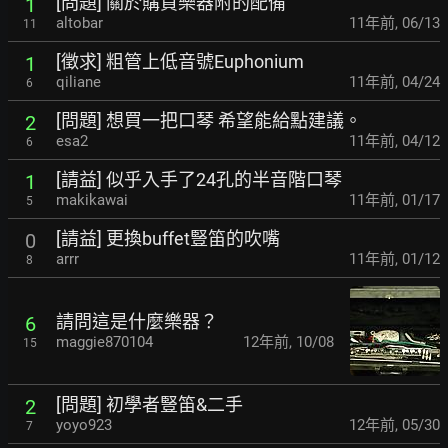
[問題] 關於購買樂器附的配備
1
altobar
11年前
,
06/13
11
[徵求] 粗管上低音號Euphonium
1
qiliane
11年前
,
04/24
6
[問題] 想買一把口琴 希望能給點建議。
2
esa2
11年前
,
04/12
6
[請益] 似乎入手了24孔的半音階口琴
1
makikawai
11年前
,
01/17
5
[請益] 更換buffet豎笛的吹嘴
0
arrr
11年前
,
01/12
8
請問這是什麼樂器？
6
maggie870104
12年前
,
10/08
15
[問題] 初學者豎笛&二手
2
yoyo923
12年前
,
05/30
7