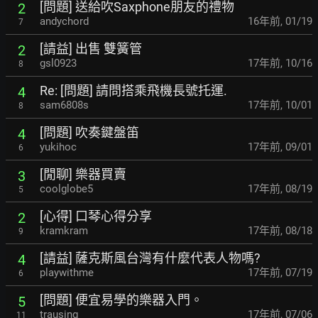
[問題] 送給吹Saxphone朋友的禮物
2
andychord
16年前
,
01/19
7
[請益] 出售 雙簧管
2
gsl0923
17年前
,
10/16
8
Re: [問題] 請問搭乘飛機長號托運.
4
sam6808s
17年前
,
10/01
8
[問題] 吹奏鍵盤笛
4
yukihoc
17年前
,
09/01
6
[閒聊] 樂器買賣
3
coolglobe5
17年前
,
08/19
5
[心得] 口琴心得分享
2
kramkram
17年前
,
08/18
9
[請益] 薩克斯風台灣有什麼代表人物嗎?
4
playwithme
17年前
,
07/19
6
[問題] 便宜易學的樂器入門。
5
trausing
17年前
,
07/06
11