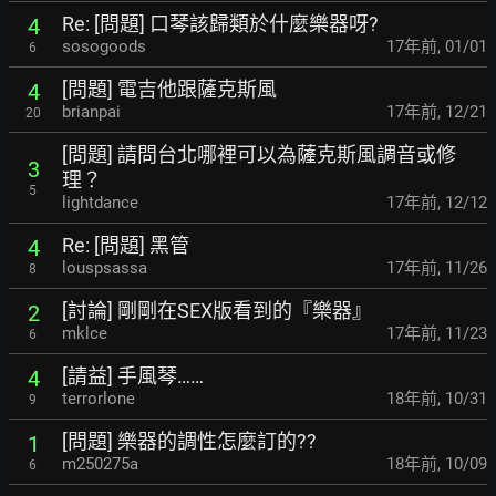
Re: [問題] 口琴該歸類於什麼樂器呀?
4
sosogoods
17年前
,
01/01
6
[問題] 電吉他跟薩克斯風
4
brianpai
17年前
,
12/21
20
[問題] 請問台北哪裡可以為薩克斯風調音或修
3
理？
5
lightdance
17年前
,
12/12
Re: [問題] 黑管
4
louspsassa
17年前
,
11/26
8
[討論] 剛剛在SEX版看到的『樂器』
2
mklce
17年前
,
11/23
6
[請益] 手風琴……
4
terrorlone
18年前
,
10/31
9
[問題] 樂器的調性怎麼訂的??
1
m250275a
18年前
,
10/09
6