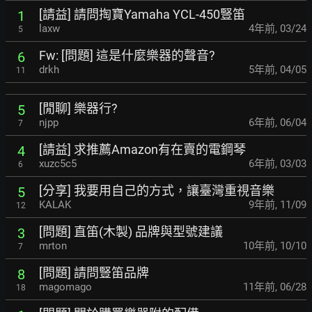
[請益] 請問掏寶Yamaha YCL-450豎笛
1
laxw
4年前
,
03/24
5
Fw: [問題] 這是什麼樂器的聲音?
6
drkh
5年前
,
04/05
11
[閒聊] 樂器行?
5
njpp
6年前
,
06/04
7
[請益] 求推薦Amazon有在賣的電鋼琴
4
xuzc5c5
6年前
,
03/03
6
[分享] 我要用自己的方式，讓臺灣重視音樂
5
KALAK
9年前
,
11/09
12
[問題] 直笛(木製) 品牌與型號建議
3
mrton
10年前
,
10/10
7
[問題] 請問豎笛品牌
8
magomago
11年前
,
06/28
18