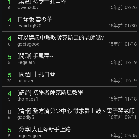
[請益] 初學十孔口琴
1
Owen2007
15年前
,
02/26
6
口琴版 雪の華
4
ryandog520
15年前
,
01/30
7
可以建議中壢吹薩克斯風的老師嗎?
4
godisgood
15年前
,
01/18
6
[閒聊] 手風琴~
5
Fegelein
15年前
,
12/19
5
[問題] 十孔口琴
5
believeo
15年前
,
12/19
20
[請益] 初學者薩克斯風教學
4
thomaes1
15年前
,
11/18
5
[情報] 聖方濟兒少中心 徵求爵士鼓、電子琴老師
0
goodly5
16年前
,
09/11
6
[分享]大正琴新手上路
5
mgdesigner
16年前
,
09/05
5