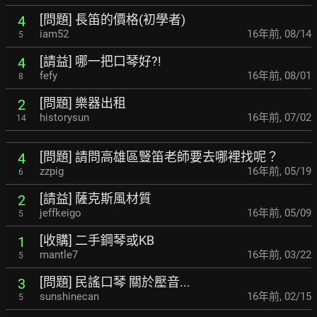
[問題] 長笛的價格(初學者)
4
iam52
16年前
,
08/14
5
[請益] 哪一把口琴好?!
4
fefy
16年前
,
08/01
8
[問題] 樂器出租
2
historysun
16年前
,
07/02
14
[問題] 請問高雄區豎笛老師要去哪裡找呢？
4
zzpig
16年前
,
05/19
6
[請益] 薩克斯風材質
2
jeffkeigo
16年前
,
05/09
5
[收購] 二手鋼琴或KB
1
mantle7
16年前
,
03/22
5
[問題] 民謠口琴 關於壓音...
3
sunshinecan
16年前
,
02/15
5