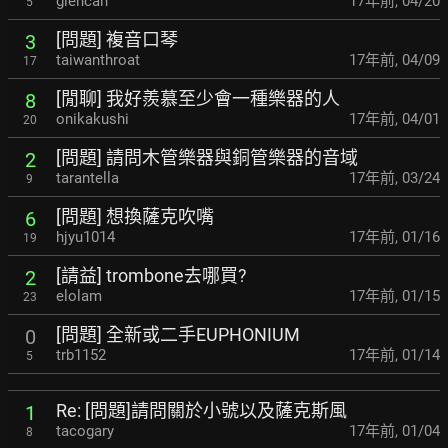
glencan
17年前
,
04/20
5
[問題] 複音口琴
3
taiwanthroat
17年前
,
04/09
17
[閒聊] 我好羨慕至少會一種樂器的人
8
onikakushi
17年前
,
04/01
20
[問題] 請問木管樂器與銅管樂器的音域
2
tarantella
17年前
,
03/24
9
[問題] 想換薩克吹嘴
6
hjyu1014
17年前
,
01/16
19
[請益] trombone去哪買?
2
elolam
17年前
,
01/15
23
[問題] 全新或二手EUPHONIUM
0
trb1152
17年前
,
01/14
5
Re: [問題]請問關於小號以及薩克斯風
1
tacogary
17年前
,
01/04
8