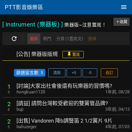
PTT
影音娛樂區
＋收藏
[ Instrument (樂器板)
]
樂器版~注意置底！
最新
熱門
分頁 (1置底文)
搜尋
[公告] 樂器版版規
置底
篩選留言數: 5
清除
+5
-5
自訂
[討論]大家出社會後還有玩樂器的習慣嗎?
1
hongkuan1120
1年前
,
08/28
5
[請益] 請問台灣較受歡迎的雙簧管品牌?
2
buji
3年前
,
04/13
8
[出售] Vandoren 降b調豎笛 2 1/2簧片 9片
2
baliuzeger
4年前
,
07/03
5