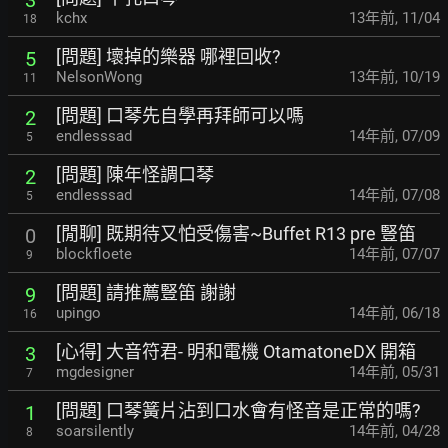
kchx
13年前
,
11/04
18
[問題] 壞掉的樂器 哪裡回收?
5
NelsonWong
13年前
,
10/19
11
[問題] 口琴先自學再拜師可以嗎
2
endlesssad
14年前
,
07/09
5
[問題] 陳年怪調口琴
2
endlesssad
14年前
,
07/08
5
[閒聊] 既期待又怕受傷害~Buffet R13 pre 豎笛
0
blockfloete
14年前
,
07/07
9
[問題] 請推薦豎笛 謝謝
9
upingo
14年前
,
06/18
16
[心得] 大音符君- 明和電機 OtamatoneDX 開箱
3
mgdesigner
14年前
,
05/31
7
[問題] 口琴簧片沾到口水會有怪音是正常的嗎?
1
soarsilently
14年前
,
04/28
8