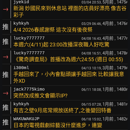
5月前
, 1475
jyekid
03/04 20:53,
F
→
新潟 妙國民來到休息站 裡面的店員好漂亮 像吉谷
彩子
4月前
, 1476
kyhkyh
03/29 06:46,
F
推
4/4 2026春感謝祭 這次沒有後夜祭
4月前
, 1477
lucky7777777
04/08 16:43,
F
推
本週六(4/11)起 23:00改播深夜職人好吃驚
4月前
, 1478
lucky7777777
04/08 16:51,
F
→
《驚奇調查局》首播改為週六24:55 (週日 00:55)
3月前
, 1479
i300ml
04/13 10:19,
F
推
手越回來了，小內會點頭讓手越回來 比較讓我意
外XD
1月前
, 1480
jack7775kimo
06/11 18:08,
F
→
突然改成推文會顯示IP?
1月前
, 1481
kyhkyh
06/15 07:28,
F
推
有吉之壁9月底常規放送終了,之後變回特番
1月前
, 1482
WAKUWAKUJP
06/18 15:02,
F
推
日本的電視戲劇綜藝沒什麼進步，連變