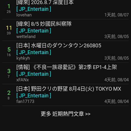
[緯來] 2026.8.7 深度日本
1
[
JP_Entertain
]
26
lovehan
1天前
,
08/07
[緯來] 8/5 妙國民糾察隊
11
[
JP_Entertain
]
39
wetteland
3天前
,
08/05
[日本] 水曜日のダウンタウン260805
5
[
JP_Entertain
]
16
kyhkyh
3天前
,
08/05
[情報] 《不良一族尋愛記》第2季 EP1-4上架
3
[
JP_Entertain
]
7
xFANx
4天前
,
08/04
[日本] 野田クリの野望 8月4日(火) TOKYO MX
2
[
JP_Entertain
]
8
fan17173
4天前
,
08/04
更多 近期熱門文章 >>