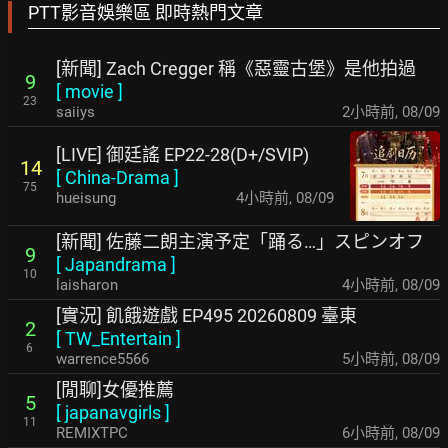
PTT影音娛樂區 即時熱門文章
[新聞] Zach Cregger 稱《惡靈古堡》是他拍過
9
[
movie
]
23
saiiys
2小時前
,
08/09
[LIVE] 御廷謠 EP22-28(D+/SVIP)
14
[
China-Drama
]
75
hueisung
4小時前
,
08/09
[新聞] 佐藤二朗主演予定「踊る…」スピンオフ
9
[
Japandrama
]
10
laisharon
4小時前
,
08/09
[實況] 飢餓遊戲 EP495 20260809 臺東
2
[
TW_Entertain
]
6
warrence5566
5小時前
,
08/09
[閒聊]女優推薦
5
[
japanavgirls
]
11
REMIXTPC
6小時前
,
08/09