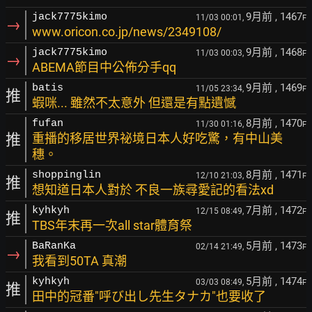
9月前
, 1467
jack7775kimo
11/03 00:01,
F
→
www.oricon.co.jp/news/2349108/
9月前
, 1468
jack7775kimo
11/03 00:03,
F
→
ABEMA節目中公佈分手qq
9月前
, 1469
batis
11/05 23:34,
F
推
蝦咪... 雖然不太意外 但還是有點遺憾
8月前
, 1470
fufan
11/30 01:16,
F
推
重播的移居世界祕境日本人好吃驚，有中山美
穗。
8月前
, 1471
shoppinglin
12/10 21:03,
F
推
想知道日本人對於 不良一族尋愛記的看法xd
7月前
, 1472
kyhkyh
12/15 08:49,
F
推
TBS年末再一次all star體育祭
5月前
, 1473
BaRanKa
02/14 21:49,
F
→
我看到50TA 真潮
5月前
, 1474
kyhkyh
03/03 08:49,
F
推
田中的冠番"呼び出し先生タナカ"也要收了