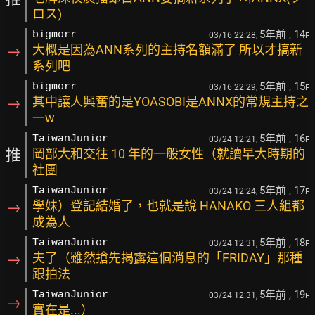
ロス)
5年前
, 14
bigmorr
03/16 22:28,
F
→
大概是因為ANN系列的主持名額滿了 所以才搞新
系列吧
5年前
, 15
bigmorr
03/16 22:29,
F
→
其中讓人興奮的是YOASOBI是ANNX的常規主持之
一w
5年前
, 16
TaiwanJunior
03/24 12:21,
F
推
岡部大和交往 10 年的一般女性（就讀早大時期的
社團
5年前
, 17
TaiwanJunior
03/24 12:24,
F
→
學妹）登記結婚了，也就是說 HANAKO 三人組都
成為人
5年前
, 18
TaiwanJunior
03/24 12:31,
F
→
夫了（雖然搶先揭露這個消息的「FRIDAY」那種
跟拍法
5年前
, 19
TaiwanJunior
03/24 12:31,
F
→
實在是...）