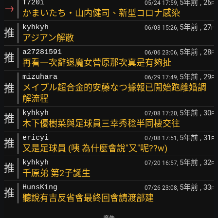
5年前
, 26
T720i
05/24 17:59,
F
→
かまいたち・山内健司、新型コロナ感染
5年前
, 27
kyhkyh
06/03 15:26,
F
推
アジアン解散
5年前
, 28
a27281591
06/06 23:06,
F
推
再看一次辭退魔女菅原那次真是有夠扯
5年前
, 29
mizuhara
06/29 17:49,
F
推
メイプル超合金的安藤なつ據報已開始跑離婚調
解流程
5年前
, 30
kyhkyh
07/08 17:20,
F
推
木下優樹菜與足球員三幸秀稔半同棲交往
5年前
, 31
ericyi
07/08 17:51,
F
推
又是足球員 (咦 為什麼會說"又"呢??w)
5年前
, 32
kyhkyh
07/20 16:57,
F
推
千原弟 第2子誕生
5年前
, 33
HunsKing
07/26 23:08,
F
推
聽說有吉反省會最終回會請渡部建