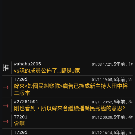
5年前
, 1
wahaha2005
01/03 17:21,
F
推
vs魂的成員公佈了…都是J家
5年前
, 2
T720i
01/11 19:05,
F
→
緯來<妙國民糾察隊>廣告已換成新主持人田中裕
二版本
5年前
, 3
a27281591
01/11 23:52,
F
→
剛也看到，所以緯來會繼續播縣民秀極的意思?
5年前
, 4
T720i
01/12 00:30,
F
→
會啊
5年前
, 5
T720i
01/12 16:14,
F