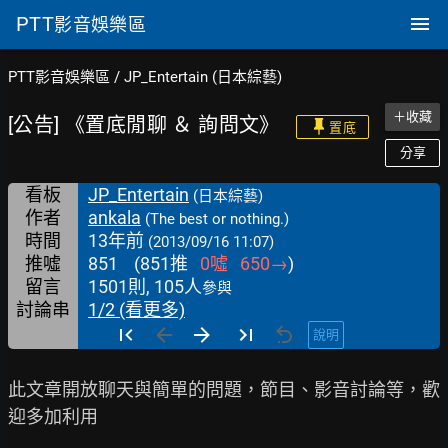
PTT
影音娛樂區
PTT影音娛樂區
/
JP_Entertain (日本綜藝)
＋收藏
[公告] 《置底閒聊 ＆ 詢問文》
置底
分享
看板
JP_Entertain
(日本綜藝)
作者
ankala
(The best or nothing.)
時間
13年前
(2013/09/16 11:07)
推噓
851
(
851
推
0
噓
650
→
)
留言
1501則, 105人
參與
討論串
1/2 (看更多)
說明
此文章開放聊天與簡單的問題，節目、影音討論等，歡
迎多加利用
