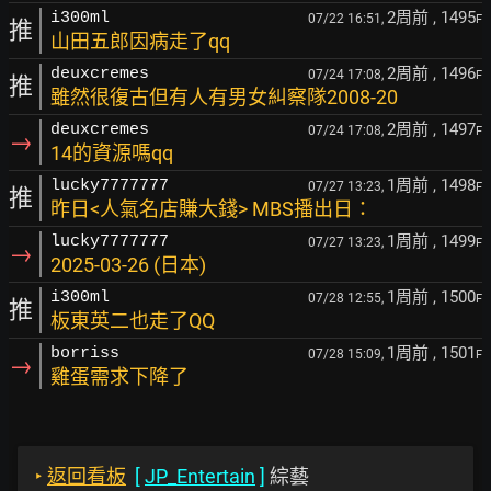
2周前
, 1495
i300ml
07/22 16:51,
F
推
山田五郎因病走了qq
2周前
, 1496
deuxcremes
07/24 17:08,
F
推
雖然很復古但有人有男女糾察隊2008-20
2周前
, 1497
deuxcremes
07/24 17:08,
F
→
14的資源嗎qq
1周前
, 1498
lucky7777777
07/27 13:23,
F
推
昨日<人氣名店賺大錢> MBS播出日：
1周前
, 1499
lucky7777777
07/27 13:23,
F
→
2025-03-26 (日本)
1周前
, 1500
i300ml
07/28 12:55,
F
推
板東英二也走了QQ
1周前
, 1501
borriss
07/28 15:09,
F
→
雞蛋需求下降了
‣
返回看板
[
JP_Entertain
]
綜藝