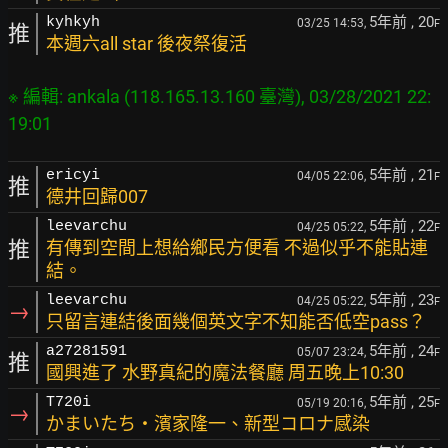
5年前
, 20
kyhkyh
03/25 14:53,
F
推
本週六all star 後夜祭復活
※ 編輯: ankala (118.165.13.160 臺灣), 03/28/2021 22:
5年前
, 21
ericyi
04/05 22:06,
F
推
德井回歸007
5年前
, 22
leevarchu
04/25 05:22,
F
推
有傳到空間上想給鄉民方便看 不過似乎不能貼連
結。
5年前
, 23
leevarchu
04/25 05:22,
F
→
只留言連結後面幾個英文字不知能否低空pass？
5年前
, 24
a27281591
05/07 23:24,
F
推
國興進了 水野真紀的魔法餐廳 周五晚上10:30
5年前
, 25
T720i
05/19 20:16,
F
→
かまいたち・濱家隆一、新型コロナ感染