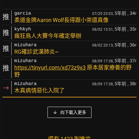
5年前
, 34
garcia
07/29 23:03,
F
推
柔道金牌Aaron Wolf長得跟小崇還真像
5年前
, 35
kyhkyh
08/02 15:51,
F
推
瘋狂鳥人大賽今年確定舉辦
5年前
, 36
mizuhara
08/02 20:13,
F
推
RG確診武漢肺炎~
5年前
, 37
mizuhara
08/09 17:38,
F
推
https://tinyurl.com/xd73z9x3
原本居家療養的野
野
5年前
, 38
mizuhara
08/09 17:38,
F
→
木真病情惡化入院了
向下載入更多
還有 1423 則推文