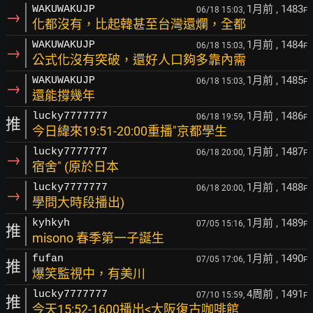
1月前
, 1483
WAKUWAKUJP
06/18 15:03,
F
→
化都沒有，比起韓甚至台灣還爛，全都
1月前
, 1484
WAKUWAKUJP
06/18 15:03,
F
→
公式化沒有突破，還好人口夠多靠內需
1月前
, 1485
WAKUWAKUJP
06/18 15:03,
F
→
還能撐幾年
1月前
, 1486
lucky7777777
06/18 19:59,
F
推
今日緯來19:51-20:00重播"京都學生
1月前
, 1487
lucky7777777
06/18 20:00,
F
→
宿舍" (原於日本
1月前
, 1488
lucky7777777
06/18 20:00,
F
→
學問大時段播出)
1月前
, 1489
kyhkyh
07/05 15:16,
F
推
misono 春季第一子誕生
1月前
, 1490
fufan
07/05 17:06,
F
推
爆笑監視中，有美川
4周前
, 1491
lucky7777777
07/10 15:59,
F
推
今天15:52-1600播出<大阪復古咖啡館