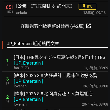
[公告] 《置底閒聊 ＆ 詢問文》
851
置底
1501
ankala
13年前
,
09/16
open_in_new
在新視窗開啟完整討論串 (共2篇)
JP_Entertain 近期熱門文章
[日本] THE鬼タイジ～真夏決戦 8月8日(土) TBS
1
[
JP_Entertain
]
1
fan17173
1小時前
,
08/09
[緯來] 2026.8.8 瘋狂設計！趣味住宅好吃驚
3
[
JP_Entertain
]
39
lovehan
19小時前
,
08/08
[緯來] 2026.8.8 老闆真有趣！人氣爆棚店
2
[
JP_Entertain
]
49
lovehan
20小時前
,
08/08