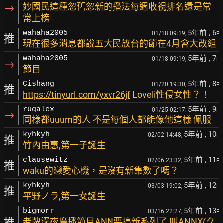
→
妙國民這種忽舊忽新的播法每週收視排名還是常
常上榜
5年前
, 6
wahaha2005
01/18 09:19,
F
推
現在很多消息都說五大民放台的節在4月會大改組
5年前
, 7
wahaha2005
01/18 09:19,
F
→
節目
5年前
, 8
Cishang
01/20 19:30,
F
推
https://tinyurl.com/yxvr26jf
Loveli性侵女性？！
5年前
, 9
rugalex
01/25 02:17,
F
→
同樣都uuum的人 不是每個人都能像他這樣 佩服
5年前
, 10
kyhkyh
02/02 14:48,
F
推
竹內由惠,第一子誕生
5年前
, 11
clausewitz
02/06 23:32,
F
推
waku的戀愛心機，是沒有新集數了嗎？
5年前
, 12
kyhkyh
03/03 19:02,
F
推
平野ノラ,第一女誕生
5年前
, 13
bigmorr
03/16 22:27,
F
推
老牌深夜廣播節目ANN要搞新系列了 叫ANNX(ク