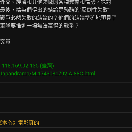
外交、經濟和其他領域的各種數據和情勢，探討

後，精英們得出的結論是殘酷的“壓倒性失敗”

戰爭必然失敗的結論的？他們的結論準確地預見了

軍隊要推進一場無法贏得的戰爭？

究員

18.169.92.135 (臺灣)

s/Japandrama/M.1743081792.A.88C.html
《本心》電影真的