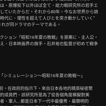
は、原爆投下以外ほぼ全て、総力戦研究所の若手エ

していたからだ。それから80年。今なお世界から銃

時代に、理性を超えて人びとを突き動かしていく“

それが同ドラマのテーマである。

クション「昭和16年夏の敗戦」を原案に、主人公・

え、日本映画界の旗手・石井裕也監督が初めて戦争

P「シミュレーション～昭和16年夏の敗戦～」

月前。在政府的指示下，來自日本各地的精英秘密聚

的成員們，該研究所是為了從各個角度模擬對美

、軍人...都是日本下一代中最優秀、最聰明的
