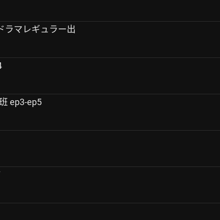
放ドラマレギュラー出
4
班 ep3-ep5
7