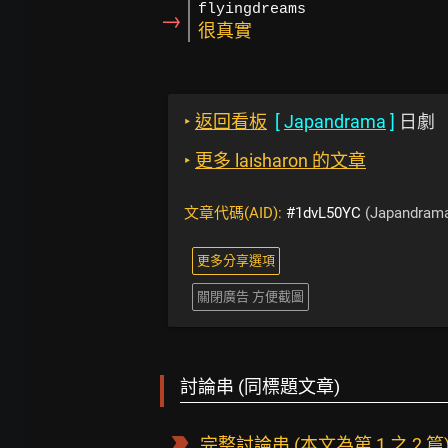
flyingdreams
→
很真實
‣
返回看板
[
Japandrama
]
日劇
‣
更多 laisharon 的文章
文章代碼(AID):
#1dvL50YC
(Japandram
更多分享選項
關閉廣告 方便截圖
討論串 (同標題文章)
完整討論串
(本文為第 1 之 2 篇