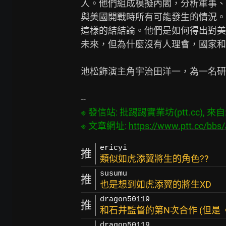
人。他們組成模擬內閣，分析軍事、
與美國開戰時所有可能發生的情況。最
這樣的結結論。他們是如何得出對美
未來，但為什麼沒有人理會，國家和
池松飾演主角宇治田洋一，為一名研
※ 發信站: 批踢踢實業坊(ptt.cc), 來自: 1
※ 文章網址: 
https://www.ptt.cc/bb
ericyi
推
類似如虎添翼將生的角色??
susumu
推
也是想到如虎添翼的將生XD
dragon50119
推
和石井監督的第N次合作 (但是
dragon50119