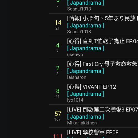
[
Japandrama
]
5
SeanLi1013
[情報] 小栗旬、5年ぶり民
14
[
Japandrama
]
21
SeanLi1013
[心得] 直到T恤乾了為止 EP.0
4
[
Japandrama
]
7
usenwo
[心得] First Cry 母子救命救急
2
[
Japandrama
]
3
laisharon
[心得] VIVANT EP.12
8
[
Japandrama
]
21
lyo1014
[LIVE] 倒數第二次戀愛3 EP0
57
[
Japandrama
]
107
MikaHakkinen
[LIVE] 學校警察 EP08
111