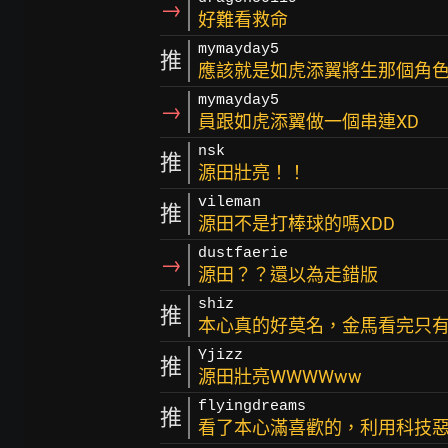
→
好難看救命
mymayday5
推
應該就是如虎添翼將生那個角色
mymayday5
→
員跟如虎添翼做一個串連XD
nsk
推
源田壯亮！！
vileman
推
源田不是打棒球的嗎XDD
dustfaerie
→
源田？？還以為走錯版
shiz
推
本心真的好莫名，金馬看完只
Yjizz
推
源田壯亮WWWWww
flyingdreams
推
看了本心滿喜歡的，利用科技