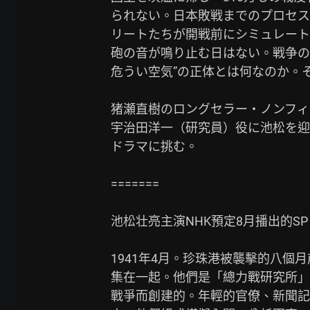
られない。日本敗戦までのプロセス
リートたちが開戦前にシミュレート
砲の音が鳴り止む日はない。戦争の
危うい空気”の正体とは何なのか。
猪瀬直樹のロングセラー・ノンフィ
宇治田洋一（研究員）役に池松を迎
ドラマに挑む。

=======

池松壮亮主演NHK預定8月播出的S
1941年4月。珍珠港被襲擊的八個
集在一起。他們是「總力戰研究所」
戰爭而創建的。年輕的官僚、新聞記者