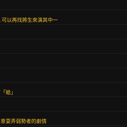
 可以再找將生來演其中一
有「蛤」
惡意耍弄弱勢者的劇情