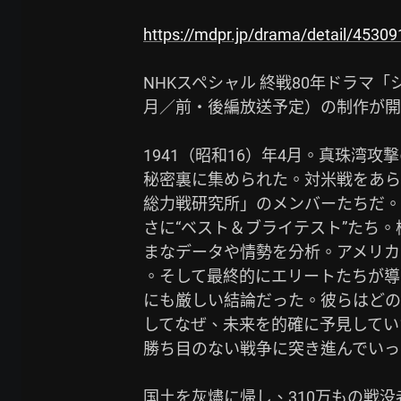
https://mdpr.jp/drama/detail/45309
NHKスペシャル 終戦80年ドラマ「
月／前・後編放送予定）の制作が開
1941（昭和16）年4月。真珠湾
秘密裏に集められた。対米戦をあら
総力戦研究所」のメンバーたちだ。
さに“ベスト＆ブライテスト”たち
まなデータや情勢を分析。アメリカ
。そして最終的にエリートたちが導き
にも厳しい結論だった。彼らはどの
してなぜ、未来を的確に予見してい
勝ち目のない戦争に突き進んでいっ
国土を灰燼に帰し、310万もの戦没