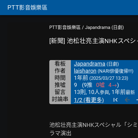
PTT
影音娛樂區
PTT影音娛樂區
/
Japandrama (日劇)
[新聞] 池松壮亮主演NHKスペ
看板
Japandrama
(日劇)
作者
laisharon
(NARI俳優復帰!!!)
時間
1年前
(2025/03/27 13:23)
推噓
9
(
9
推
0
噓
4
→
)
留言
13則, 10人
, 1年前
參與
最新
討論串
1/2 (看更多)
池松壮亮主演NHKスペシャル「シミ
ラマ演出
