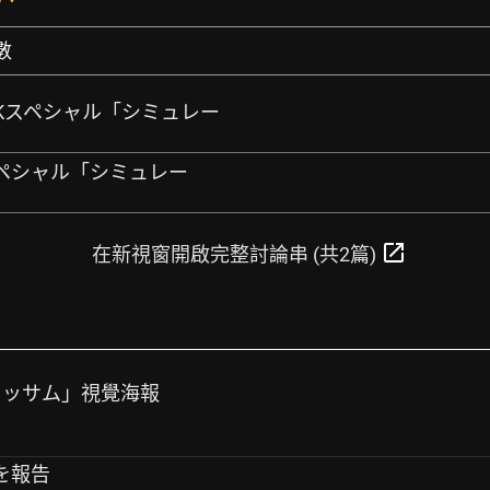
數
NHKスペシャル「シミュレー
スペシャル「シミュレー
open_in_new
在新視窗開啟完整討論串 (共2篇)
ブラッサム」視覺海報
を報告