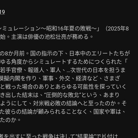
19
シミュレーション～昭和16年夏の敗戦～」（2025年8

始。主演は俳優の池松壮亮が務める。

攻撃の8か月前。国の指示の下、日本中のエリートたちが

ゆる角度からシミュレートするためにつくられた「

若手官僚、報道人、軍人、…次世代の日本を担うま

。模擬内閣を作り、軍事、外交、経済など、さまざ

と戦った場合のありとあらゆる可能性を探っていく

出した結末は、“圧倒的な敗北”という、あまり

ようにして、対米戦必敗の結論へと至ったのか。そ

た彼らの結論が顧みられることなく、国家や軍は、

たのか。

者を出すに至った戦争は決して“結果論”で片付け
