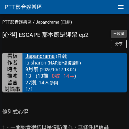
PTT
影音娛樂區
PTT影音娛樂區
/
Japandrama (日劇)
[心得] ESCAPE 那本應是綁架 ep2
＋收藏
分享
看板
Japandrama
(日劇)
作者
laisharon
(NARI俳優復帰!!!)
時間
9月前
(2025/10/17 13:04)
推噓
13
(
13
推
0
噓
14
→
)
留言
27則, 14人
參與
討論串
1/1
條列式心得

1、一開始覺得結以是沒防備心，無條件相信晶
