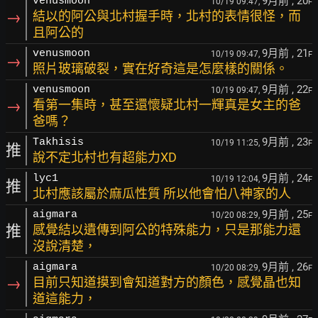
9月前
, 20
venusmoon
10/19 09:47,
F
→
結以的阿公與北村握手時，北村的表情很怪，而
且阿公的
9月前
, 21
venusmoon
10/19 09:47,
F
→
照片玻璃破裂，實在好奇這是怎麼樣的關係。
9月前
, 22
venusmoon
10/19 09:47,
F
→
看第一集時，甚至還懷疑北村一輝真是女主的爸
爸嗎？
9月前
, 23
Takhisis
10/19 11:25,
F
推
說不定北村也有超能力XD
9月前
, 24
lyc1
10/19 12:04,
F
推
北村應該屬於麻瓜性質 所以他會怕八神家的人
9月前
, 25
aigmara
10/20 08:29,
F
推
感覺結以遺傳到阿公的特殊能力，只是那能力還
沒說清楚，
9月前
, 26
aigmara
10/20 08:29,
F
→
目前只知道摸到會知道對方的顏色，感覺晶也知
道這能力，