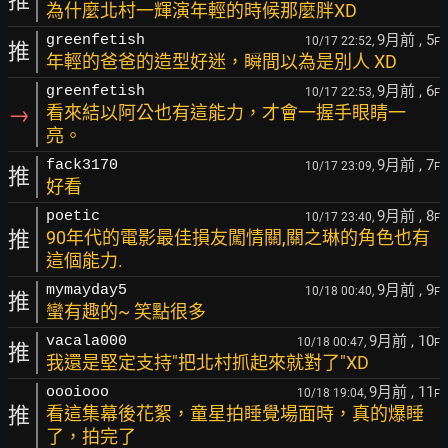
推
為什麼北村一輝演年輕的時候那麼胖XD
9月前
, 5
greenfetish
10/17 22:52,
F
推
年輕的爸爸的造型好迷，瞬間以為是別人 XD
9月前
, 6
greenfetish
10/17 22:53,
F
→
看來結以阿公也有這能力，才會一握手眼睛一
亮。
9月前
, 7
fack3170
10/17 23:09,
F
推
好看
9月前
, 8
poetic
10/17 23:40,
F
推
90年代的電影最佳損友闖情關,關之琳的角色也有
這個能力.
9月前
, 9
mymayday5
10/18 00:40,
F
推
蠻有趣的~ 笑點很多
9月前
, 10
vacala000
10/18 00:47,
F
推
我還是堅定支持"把北村抓起來就對了"XD
9月前
, 11
oooiooo
10/18 19:04,
F
推
看這集幕後花絮，童星拍睡覺場面時，真的爆睡
了，拍完了