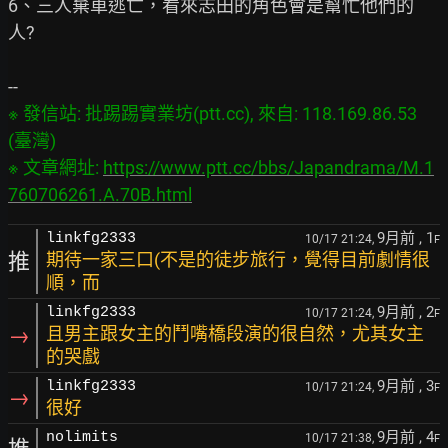
6、三人棄車逃亡，看來志田的角色會是幫忙他們的
人?

※ 發信站: 批踢踢實業坊(ptt.cc), 來自: 118.169.86.53 
(臺灣)

※ 文章網址: 
https://www.ptt.cc/bbs/Japandrama/M.1
760706261.A.70B.html
9月前
, 1
linkfg2333
10/17 21:24,
F
推
期待一家三口(不是的徒步旅行，覺得目前劇情很
順，而
9月前
, 2
linkfg2333
10/17 21:24,
F
→
且男主跟女主的鬥嘴橋段演的很自然，尤其女主
的哭戲
9月前
, 3
linkfg2333
10/17 21:24,
F
→
很好
9月前
, 4
nolimits
10/17 21:38,
F