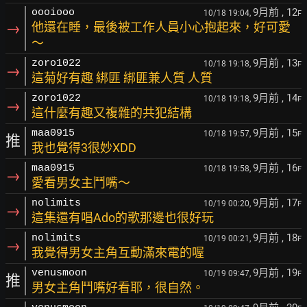
9月前
, 12
oooiooo
10/18 19:04,
F
→
他還在睡，最後被工作人員小心抱起來，好可愛
～
9月前
, 13
zoro1022
10/18 19:18,
F
→
這菊好有趣 綁匪 綁匪兼人質 人質
9月前
, 14
zoro1022
10/18 19:18,
F
→
這什麼有趣又複雜的共犯結構
9月前
, 15
maa0915
10/18 19:57,
F
推
我也覺得3很妙XDD
9月前
, 16
maa0915
10/18 19:58,
F
→
愛看男女主鬥嘴～
9月前
, 17
nolimits
10/19 00:20,
F
→
這集還有唱Ado的歌那邊也很好玩
9月前
, 18
nolimits
10/19 00:21,
F
→
我覺得男女主角互動滿來電的喔
9月前
, 19
venusmoon
10/19 09:47,
F
推
男女主角鬥嘴好看耶，很自然。