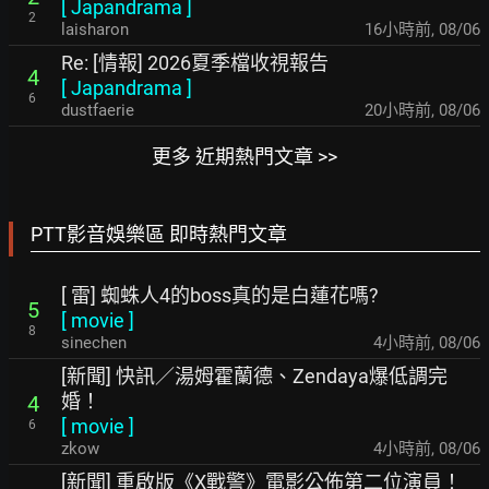
[
Japandrama
]
2
laisharon
16小時前
,
08/06
Re: [情報] 2026夏季檔收視報告
4
[
Japandrama
]
6
dustfaerie
20小時前
,
08/06
更多 近期熱門文章 >>
PTT影音娛樂區 即時熱門文章
[ 雷] 蜘蛛人4的boss真的是白蓮花嗎?
5
[
movie
]
8
sinechen
4小時前
,
08/06
[新聞] 快訊／湯姆霍蘭德、Zendaya爆低調完
婚！
4
[
movie
]
6
zkow
4小時前
,
08/06
[新聞] 重啟版《X戰警》電影公佈第二位演員！