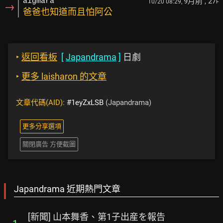
9月前
, 27
aigmara
10/20 08:29,
F
→
爸爸也知道而且怕阿公
‣
返回看板
[
Japandrama
]
日劇
‣
更多 laisharon 的文章
文章代碼(AID):
#1eyZxLSB
(Japandrama)
更多分享選項
關閉廣告 方便截圖
Japandrama 近期熱門文章
[新聞] 山本舞香、第1子出産を報告