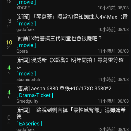
[
movie
]
16
XDGEE
10小時前
,
08/08
[新聞] 「琴葛蕾」曝當初得知蜘蛛人4V-Max（雷
-3
[
movie
]
11
godofsex
10小時前
,
08/08
[討論] X戰警搞三代同堂也會很賺吧？
10
[
movie
]
21
Qpera
11小時前
,
08/08
[新聞] 漫威新《X戰警》明年開拍！琴葛雷等確
定
4
[
movie
]
5
abianisbitch
11小時前
,
08/08
[售票] aespa 6880 單張+10/17XG 3580*2
4
[
Drama-Ticket
]
5
Greedguilty
11小時前
,
08/08
[新聞] 一路脫到剩內褲「最性感臀部」湯姆姆希
德
0
[
EAseries
]
8
godofsex
12小時前
,
08/08