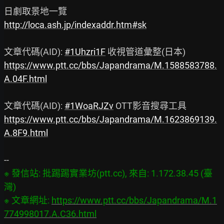
http://loca.ash.jp/indexaddr.htm#sk
文章代碼(AID): 
#1Uhzri1F
https://www.ptt.cc/bbs/Japandrama/M.1588583788.
A.04F.html
文章代碼(AID): 
#1WoaRJZv
https://www.ptt.cc/bbs/Japandrama/M.1623869139.
A.8F9.html
※ 發信站: 批踢踢實業坊(ptt.cc), 來自: 1.172.38.45 (臺
灣)

※ 文章網址: 
https://www.ptt.cc/bbs/Japandrama/M.1
774998017.A.C36.html