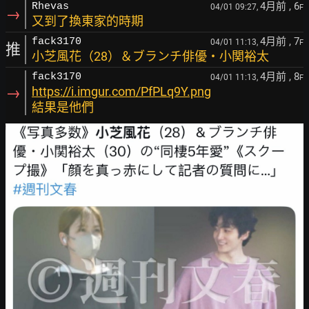
4月前
, 6
Rhevas
04/01 09:27,
F
→
又到了換東家的時期
4月前
, 7
fack3170
04/01 11:13,
F
推
小芝風花（28）＆ブランチ俳優・小関裕太
4月前
, 8
fack3170
04/01 11:13,
F
→
https://i.imgur.com/PfPLq9Y.png
結果是他們