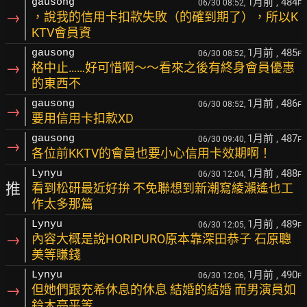
1月前
, 484
gausong
06/30 08:52,
F
→
，說我的信用卡扣款失敗（的確到期了），所以K
KTV會員資
1月前
, 485
gausong
06/30 08:52,
F
→
格中止……好可惜啊～～看來之後有終身會員優惠
的東西不
1月前
, 486
gausong
06/30 08:52,
F
→
要用信用卡扣款XD
1月前
, 487
gausong
06/30 09:40,
F
→
各位前KKTV的會員也要小心信用卡效期啊！
1月前
, 488
Lynyu
06/30 12:04,
F
推
看到松研最近好拚 不免聯想到新潮寫綾瀨遙也工
作太多那篇
1月前
, 489
Lynyu
06/30 12:05,
F
→
內容大概是說HORIPURO原本靠深田恭子 石原聰
美等賺錢
1月前
, 490
Lynyu
06/30 12:06,
F
→
但她們跟充希休息的休息 結婚的結婚 而男演員如
鈴木亮平等