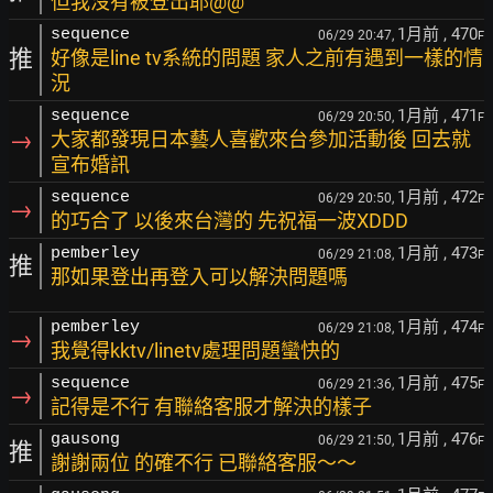
但我沒有被登出耶@@
1月前
, 470
sequence
06/29 20:47,
F
推
好像是line tv系統的問題 家人之前有遇到一樣的情
況
1月前
, 471
sequence
06/29 20:50,
F
→
大家都發現日本藝人喜歡來台參加活動後 回去就
宣布婚訊
1月前
, 472
sequence
06/29 20:50,
F
→
的巧合了 以後來台灣的 先祝福一波XDDD
1月前
, 473
pemberley
06/29 21:08,
F
推
那如果登出再登入可以解決問題嗎
1月前
, 474
pemberley
06/29 21:08,
F
→
我覺得kktv/linetv處理問題蠻快的
1月前
, 475
sequence
06/29 21:36,
F
→
記得是不行 有聯絡客服才解決的樣子
1月前
, 476
gausong
06/29 21:50,
F
推
謝謝兩位 的確不行 已聯絡客服～～