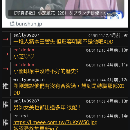
4月前
, 9
sally09287
04/01 11:17,
F
→
一堆人猜本田響失 但形容明顯不是他吧XDD
4月前
, 10
coldeden
04/01 12:10,
F
→
小芝♡♡
4月前
, 11
coldeden
04/01 12:11,
F
→
小關印象中沒啥不好的歷史?
4月前
, 12
willypenguin
04/01 13:44,
F
推
剛剛想說他們有沒有合演過，想到是轉職那部XD
DD
4月前
, 13
sally09287
04/01 14:09,
F
推
男帥女美也都出道多年 很配！
4月前
, 14
ericyi
04/01 14:15,
F
推
https://i.meee.com.tw/7uKzW5O.jpg
飯沼愛終於更新ig了