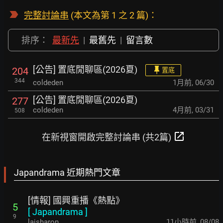
完整討論串
(本文為第 1 之 2 篇)：
排序：
最新先
|
最舊先
|
留言數
[公告] 置底閒聊區(2026夏)
204
置底
344
coldeden
1月前
,
06/30
[公告] 置底閒聊區(2026夏)
277
coldeden
4月前
,
03/31
508
open_in_new
在新視窗開啟完整討論串 (共2篇)
Japandrama 近期熱門文章
[情報] 國興重播《熱點》
5
[
Japandrama
]
9
laisharon
11小時前
,
08/08