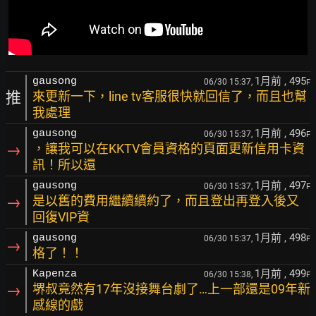
1月前
, 495
gausong
06/30 15:37,
F
推
來更新一下，line tv客服很快就回信了，而且也幫
我處理
1月前
, 496
gausong
06/30 15:37,
F
→
，讓我可以在KKTV會員資格的頁面更新信用卡資
訊！所以還
1月前
, 497
gausong
06/30 15:37,
F
→
是以舊的費用繼續續約了，而且登出再登入後又
回復VIP資
1月前
, 498
gausong
06/30 15:37,
F
→
格了！！
1月前
, 499
Kapenza
06/30 15:38,
F
→
堺叔竟然有17年沒接舞台劇了…上一部還是09年新
感線的戲