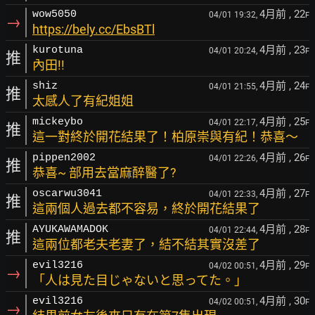
4月前
, 22
wow5050
04/01 19:32,
F
→
https://bely.cc/EbsBTl
4月前
, 23
kurotuna
04/01 20:24,
F
推
內田!!
4月前
, 24
shiz
04/01 21:55,
F
推
太感人了有紀姐姐
4月前
, 25
mickeybo
04/01 22:17,
F
推
這一對終於開花結果了！柏原崇與有紀！恭喜～
4月前
, 26
pippen2002
04/01 22:26,
F
推
恭喜~ 部用去當麻醉醫了?
4月前
, 27
oscarwu3041
04/01 22:33,
F
推
這兩個人過去都不容易，終於開花結果了
4月前
, 28
AYUKAWAMADOK
04/01 22:44,
F
推
這兩位都老夫老妻了，結不結其實沒差了
4月前
, 29
evil3216
04/02 00:51,
F
→
「人は見た目じゃないと思ってた。」
4月前
, 30
evil3216
04/02 00:51,
F
→