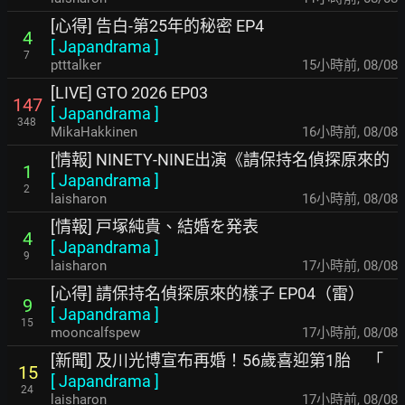
[心得] 告白-第25年的秘密 EP4
4
[
Japandrama
]
7
ptttalker
15小時前
,
08/08
[LIVE] GTO 2026 EP03
147
[
Japandrama
]
348
MikaHakkinen
16小時前
,
08/08
[情報] NINETY-NINE出演《請保持名偵探原來的
1
[
Japandrama
]
2
laisharon
16小時前
,
08/08
[情報] 戸塚純貴、結婚を発表
4
[
Japandrama
]
9
laisharon
17小時前
,
08/08
[心得] 請保持名偵探原來的樣子 EP04（雷）
9
[
Japandrama
]
15
mooncalfspew
17小時前
,
08/08
[新聞] 及川光博宣布再婚！56歲喜迎第1胎 「
15
[
Japandrama
]
24
laisharon
17小時前
,
08/08