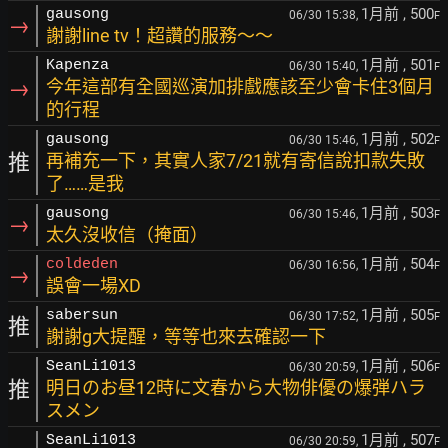
1月前
, 500
gausong
06/30 15:38,
F
→
謝謝line tv！超讚的服務～～
1月前
, 501
Kapenza
06/30 15:40,
F
→
今年這部有全國巡演加排戲應該至少會卡住3個月
的行程
1月前
, 502
gausong
06/30 15:46,
F
推
再補充一下，其實人家7/21就有寄信說扣款失敗
了……是我
1月前
, 503
gausong
06/30 15:46,
F
→
太久沒收信（掩面）
1月前
, 504
coldeden
06/30 16:56,
F
→
誤會一場XD
1月前
, 505
sabersun
06/30 17:52,
F
推
謝謝g大提醒，等等也來去確認一下
1月前
, 506
SeanLi1013
06/30 20:59,
F
推
明日のお昼12時に文春から大物俳優の爆弾ハラ
スメン
1月前
, 507
SeanLi1013
06/30 20:59,
F