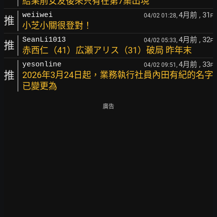
結果前女友後來只有在第7集出現
4月前
, 31
weiiwei
04/02 01:28,
F
推
小芝小關很登對！
4月前
, 32
SeanLi1013
04/02 05:33,
F
推
赤西仁（41）広瀬アリス（31）破局 昨年末
4月前
, 33
yesonline
04/02 09:51,
F
推
2026年3月24日起，業務執行社員內田有紀的名字
已變更為
廣告