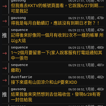
1月前
, 477
gausong
06/29 21:51,
F
→
但我進去KKTV的帳號頁面看，它說我6/27到期……
可是我記
1月前
, 478
gausong
06/29 21:51,
F
→
得我是每月自動續訂，應該沒有到期日才對？！
1月前
, 479
sequence
06/29 22:12,
F
推
記得後來好像同一個月有收到2次不一樣的帳單 所
以g大這
1月前
, 480
sequence
06/29 22:12,
F
→
1～2個月要留意一下(家人說客服有打電話通知其
中一張勿
1月前
, 481
sequence
06/29 22:12,
F
→
繳款)
1月前
, 482
dustfaerie
06/30 00:02,
F
→
接下來還有山田涼介和山P要來XDD
1月前
, 483
gausong
06/30 08:52,
F
推
結果我後來突然想到去信箱收信，發現6/28有寄
一封信給我