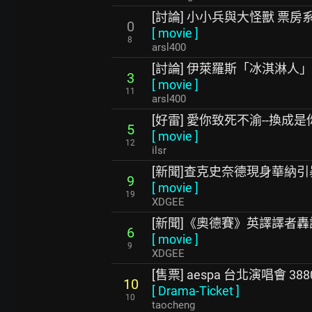
[討論] 小小兵與大怪獸 票房
0
[
movie
]
8
arsl400
[討論] 伊萊羅斯「冰淇淋人
3
[
movie
]
11
arsl400
[好雷] 愛你致死不渝--換成是你
5
[
movie
]
12
ilsr
[新聞]查克史奈德現身華納
9
[
movie
]
19
XDGEE
[新聞]《奧德賽》英譯譯者
6
[
movie
]
9
XDGEE
[售票] aespa 台北演唱會 388
10
[
Drama-Ticket
]
10
taocheng