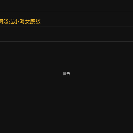
.，阿淺或小海女應該
廣告