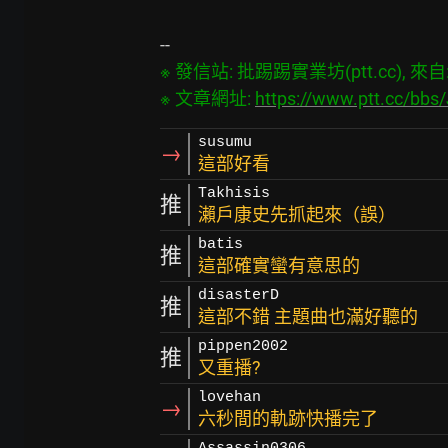
※ 發信站: 批踢踢實業坊(ptt.cc), 來自: 1
※ 文章網址: 
https://www.ptt.cc/bb
susumu
→
這部好看
Takhisis
推
瀨戶康史先抓起來（誤）
batis
推
這部確實蠻有意思的
disasterD
推
這部不錯 主題曲也滿好聽的
pippen2002
推
又重播?
lovehan
→
六秒間的軌跡快播完了