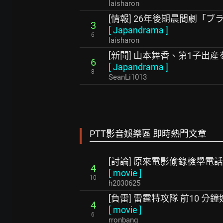
laisharon
[情報] 26年後期晨間劇「
3
[
Japandrama
]
6
laisharon
[新聞] 山本舞香、第1子出産
6
[
Japandrama
]
8
SeanLi1013
PTT影音娛樂區 即時熱門文章
[討論] 原來電影偷錄檢舉電
4
[
movie
]
10
h2030625
[負雷] 雷霆特攻隊 前10 分
4
[
movie
]
6
rronbang