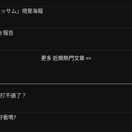
ブラッサム」視覺海報
を報告
更多 近期熱門文章 >>
話打不通了？
鐘好看嗎?