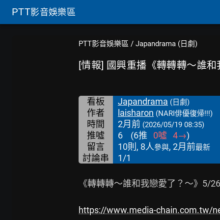
PTT
影音娛樂區
PTT影音娛樂區
/
Japandrama (日劇)
[情報] 國興重播《轉轉轉～誰
看板
Japandrama
(日劇)
作者
laisharon
(NARI俳優復帰!!!)
時間
2月前
(2026/05/19 08:35)
推噓
6
(
6
推
0
噓
4
→
)
留言
10則, 8人
, 2月前
參與
最新
討論串
1/1
《轉轉轉～誰和我戀愛了？～》5/2
https://www.media-chain.com.tw/n