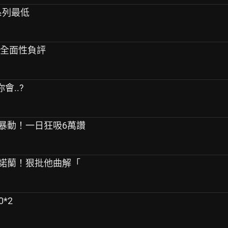
系列最低
」全面性負評
會..?
引暴動！一日狂吸6萬讚
轟諾蘭！狠批他曲解「
0*2