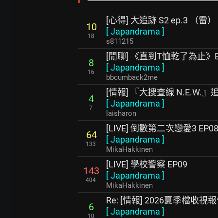
[心得] 大追跡 S2 ep.3 （雷）
10
[
Japandrama
]
18
s811215
[閒聊] 《直到T恤乾了為止》E
8
[
Japandrama
]
16
bbcumback2me
[情報] 『大搜查線 N.E.W.
4
[
Japandrama
]
7
laisharon
[LIVE] 倒數第二次戀愛3 EP0
64
[
Japandrama
]
133
MikaHakkinen
[LIVE] 學校警察 EP09
143
[
Japandrama
]
404
MikaHakkinen
Re: [情報] 2026夏季檔收視
6
[
Japandrama
]
10