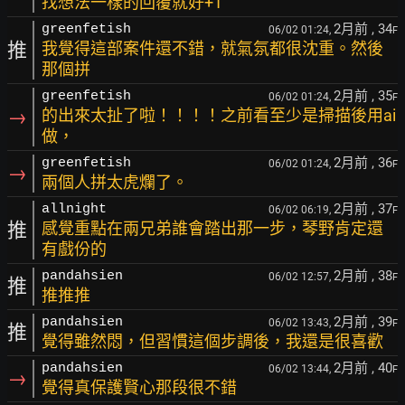
找想法一樣的回覆就好+1
2月前
, 34
greenfetish
06/02 01:24,
F
推
我覺得這部案件還不錯，就氣氛都很沈重。然後
那個拼
2月前
, 35
greenfetish
06/02 01:24,
F
→
的出來太扯了啦！！！！之前看至少是掃描後用ai
做，
2月前
, 36
greenfetish
06/02 01:24,
F
→
兩個人拼太虎爛了。
2月前
, 37
allnight
06/02 06:19,
F
推
感覺重點在兩兄弟誰會踏出那一步，琴野肯定還
有戲份的
2月前
, 38
pandahsien
06/02 12:57,
F
推
推推推
2月前
, 39
pandahsien
06/02 13:43,
F
推
覺得雖然悶，但習慣這個步調後，我還是很喜歡
2月前
, 40
pandahsien
06/02 13:44,
F
→
覺得真保護賢心那段很不錯