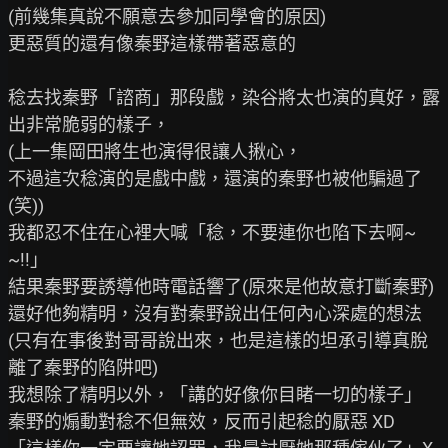
(前幾集真說不願意去參加同學會的原因)

更惡質的還有像秦野這樣帶著惡意的

稔去找秦野「諮商」那段戲，染谷將太也演的真好，露
出非常脆弱的樣子，

(上一集岡田將生也演得很讓人揪心，

不過這次稔演的是戲中戲，還演的秦野也被他騙過了
(笑))

我都忍不住在心裡大喊「稔，不要連你也陷下去啊~
~!!」

結果秦野要誘導他時電話響了(原來是他故意打斷秦野)

還好他夠精明，沒有對秦野說出任何內心深處的想法

(只有在事後對哥哥說出來，也是這樣的坦承引導真脫
離了秦野的陷阱吧)

我想除了精明以外，「講的好像你目睹一切的樣子」

秦野的煽動對稔不但無效，反而引起稔的厭惡 XD
