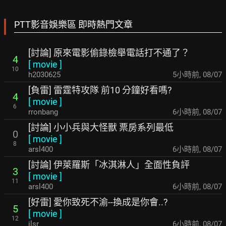
PTT影音娛樂區 即時熱門文章
[討論] 原來電影偷錄檢舉電話打不通了？
4
[
movie
]
10
h2030625
5小時前
,
08/07
[負雷] 雷霆特攻隊 前10 分鐘好看嗎?
4
[
movie
]
6
rronbang
6小時前
,
08/07
[討論] 小小兵與大怪獸 票房系列最低
0
[
movie
]
8
arsl400
6小時前
,
08/07
[討論] 伊萊羅斯「冰淇淋人」全面性負評
3
[
movie
]
11
arsl400
6小時前
,
08/07
[好雷] 愛你致死不渝--換成是你會..?
5
[
movie
]
12
ilsr
6小時前
,
08/07