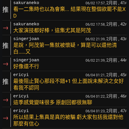
2月前
, 41
sakuraneko
06/02 17:57,
F
推
看一二集時也以為會棄... 結果現在整個欲罷不能X
D
2月前
, 42
sakuraneko
06/02 17:58,
F
→
大家演技都好棒，這集尤其是阿茂
2月前
, 43
singerjoan
06/02 21:39,
F
推
是說，阿茂第一集就被懷疑，算是可以還他清
白……又
2月前
, 44
singerjoan
06/02 21:39,
F
→
好像還不行
2月前
, 45
ericyi
06/04 01:21,
F
推
最後阻止賢心那段不錯+1 但上面說未解決之女好
看我不認同
2月前
, 46
ericyi
06/04 01:22,
F
→
這季感覺變味很多 原創回都很無聊
2月前
, 47
ericyi
06/04 01:23,
F
→
所以結果上集真是真的被騙 虧大家包括我還對他
那麼有信心