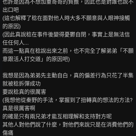
也許是因為不想加重哥哥的負擔，因此也是對誰也說不
出口吧

(這也解釋了稔在面對他人時大多不願意與人眼神接觸
的原因)

(因此真說稔在事件後變得憂鬱自閉，事實上是無法信
任任何人...

而這一點真在稔說出來之前，也不完全了解弟弟「不願
意跟活人打交道」的原因吧)

我想是因為弟弟先主動自白，真的偏差行為只花了半集
就被稔拆彈成功

要說稔真的很厲害

(我想他從秦野的手法，掌握到了扭轉真的想法的方法? 
真是很厲害啊

的確是只有兩兄弟才能互相理解和支持對方呢

其他人對他們說了什麼，對他們來說只是在消費他們的
傷痛
