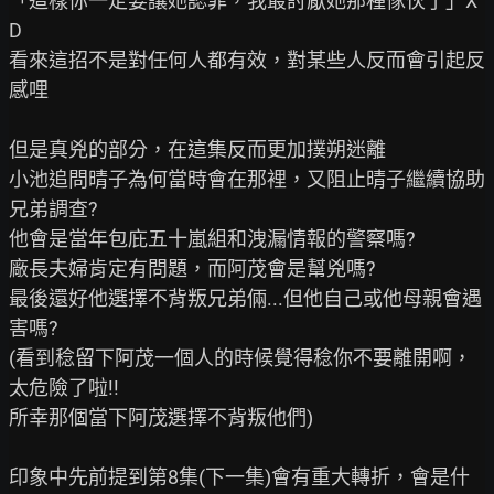
「這樣你一定要讓她認罪，我最討厭她那種傢伙了」X
D

看來這招不是對任何人都有效，對某些人反而會引起反
感哩

但是真兇的部分，在這集反而更加撲朔迷離

小池追問晴子為何當時會在那裡，又阻止晴子繼續協助
兄弟調查?

他會是當年包庇五十嵐組和洩漏情報的警察嗎?

廠長夫婦肯定有問題，而阿茂會是幫兇嗎?

最後還好他選擇不背叛兄弟倆...但他自己或他母親會遇
害嗎?

(看到稔留下阿茂一個人的時候覺得稔你不要離開啊，
太危險了啦!!

所幸那個當下阿茂選擇不背叛他們)

印象中先前提到第8集(下一集)會有重大轉折，會是什