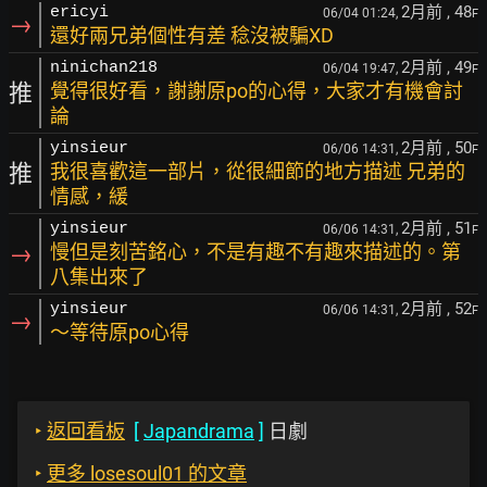
2月前
, 48
ericyi
06/04 01:24,
F
→
還好兩兄弟個性有差 稔沒被騙XD
2月前
, 49
ninichan218
06/04 19:47,
F
推
覺得很好看，謝謝原po的心得，大家才有機會討
論
2月前
, 50
yinsieur
06/06 14:31,
F
推
我很喜歡這一部片，從很細節的地方描述 兄弟的
情感，緩
2月前
, 51
yinsieur
06/06 14:31,
F
→
慢但是刻苦銘心，不是有趣不有趣來描述的。第
八集出來了
2月前
, 52
yinsieur
06/06 14:31,
F
→
～等待原po心得
‣
返回看板
[
Japandrama
]
日劇
‣
更多 losesoul01 的文章