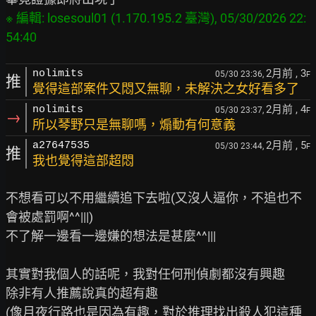
※ 編輯: losesoul01 (1.170.195.2 臺灣), 05/30/2026 22:
2月前
, 3
nolimits
05/30 23:36,
F
推
覺得這部案件又悶又無聊，未解決之女好看多了
2月前
, 4
nolimits
05/30 23:37,
F
→
所以琴野只是無聊嗎，煽動有何意義
2月前
, 5
a27647535
05/30 23:44,
F
推
我也覺得這部超悶
不想看可以不用繼續追下去啦(又沒人逼你，不追也不
會被處罰啊^^|||)

不了解一邊看一邊嫌的想法是甚麼^^|||

其實對我個人的話呢，我對任何刑偵劇都沒有興趣

除非有人推薦說真的超有趣

(像月夜行路也是因為有趣，對於推理找出殺人犯這種