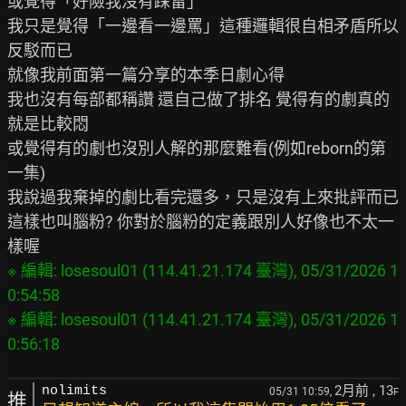
或覺得「好險我沒有踩雷」

我只是覺得「一邊看一邊罵」這種邏輯很自相矛盾所以
反駁而已

就像我前面第一篇分享的本季日劇心得

我也沒有每部都稱讚 還自己做了排名 覺得有的劇真的
就是比較悶

或覺得有的劇也沒別人解的那麼難看(例如reborn的第
一集)

我說過我棄掉的劇比看完還多，只是沒有上來批評而已

這樣也叫腦粉? 你對於腦粉的定義跟別人好像也不太一
※ 編輯: losesoul01 (114.41.21.174 臺灣), 05/31/2026 1
0:54:58

※ 編輯: losesoul01 (114.41.21.174 臺灣), 05/31/2026 1
2月前
, 13
nolimits
05/31 10:59,
F
推