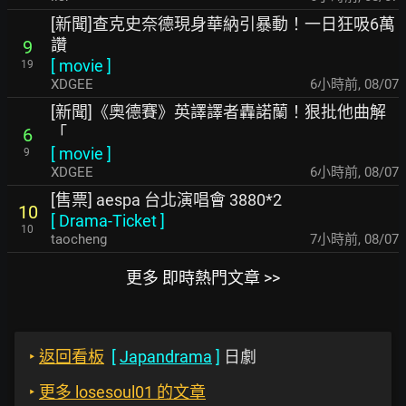
[新聞]查克史奈德現身華納引暴動！一日狂吸6萬
讚
9
[
movie
]
19
XDGEE
6小時前
,
08/07
[新聞]《奧德賽》英譯譯者轟諾蘭！狠批他曲解
「
6
[
movie
]
9
XDGEE
6小時前
,
08/07
[售票] aespa 台北演唱會 3880*2
10
[
Drama-Ticket
]
10
taocheng
7小時前
,
08/07
更多 即時熱門文章 >>
‣
返回看板
[
Japandrama
]
日劇
‣
更多 losesoul01 的文章