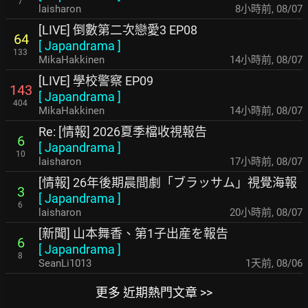
7
laisharon
8小時前
,
08/07
[LIVE] 倒數第二次戀愛3 EP08
64
[
Japandrama
]
133
MikaHakkinen
14小時前
,
08/07
[LIVE] 學校警察 EP09
143
[
Japandrama
]
404
MikaHakkinen
14小時前
,
08/07
Re: [情報] 2026夏季檔收視報告
6
[
Japandrama
]
10
laisharon
17小時前
,
08/07
[情報] 26年後期晨間劇「ブラッサム」視覺海報
3
[
Japandrama
]
6
laisharon
20小時前
,
08/07
[新聞] 山本舞香、第1子出産を報告
6
[
Japandrama
]
8
SeanLi1013
1天前
,
08/06
更多 近期熱門文章 >>