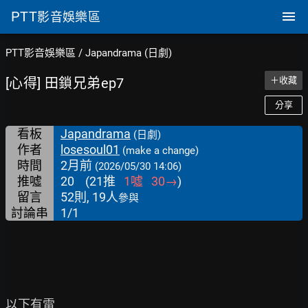
PTT
影音娛樂區
PTT影音娛樂區
/
Japandrama (日劇)
[心得] 田鎖兄弟ep7
＋收藏
分享
看板
Japandrama
(日劇)
作者
losesoul01
(make a change)
時間
2月前
(2026/05/30 14:06)
推噓
20
(
21
推
1
噓
30
→
)
留言
52則, 19人
參與
討論串
1/1
以下有雷
