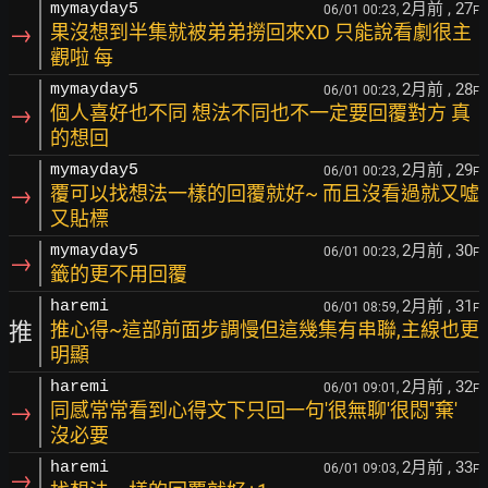
2月前
, 27
mymayday5
06/01 00:23,
F
→
果沒想到半集就被弟弟撈回來XD 只能說看劇很主
觀啦 每
2月前
, 28
mymayday5
06/01 00:23,
F
→
個人喜好也不同 想法不同也不一定要回覆對方 真
的想回
2月前
, 29
mymayday5
06/01 00:23,
F
→
覆可以找想法一樣的回覆就好~ 而且沒看過就又噓
又貼標
2月前
, 30
mymayday5
06/01 00:23,
F
→
籤的更不用回覆
2月前
, 31
haremi
06/01 08:59,
F
推
推心得~這部前面步調慢但這幾集有串聯,主線也更
明顯
2月前
, 32
haremi
06/01 09:01,
F
→
同感常常看到心得文下只回一句'很無聊'很悶''棄'
沒必要
2月前
, 33
haremi
06/01 09:03,
F
→