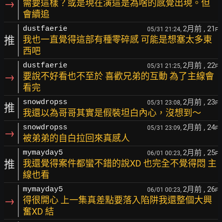
→
需要這樣？或是現在演這是為啥的感覺出現。但
會續追
2月前
, 21
dustfaerie
05/31 21:24,
F
推
我也一直覺得這部有種零碎感 可能是想塞太多東
西吧
2月前
, 22
dustfaerie
05/31 21:25,
F
→
要說不好看也不至於 喜歡兄弟的互動 為了主線會
看完
2月前
, 23
snowdropss
05/31 23:08,
F
推
我還以為哥哥其實是假裝坦白內心，沒想到～
2月前
, 24
snowdropss
05/31 23:09,
F
→
被弟弟的自白拉回來真感人
2月前
, 25
mymayday5
06/01 00:23,
F
推
我還覺得案件都蠻不錯的說XD 也完全不覺得悶 主
線也看
2月前
, 26
mymayday5
06/01 00:23,
F
→
得很開心 上一集真差點要落入陷阱我還整個大興
奮XD 結