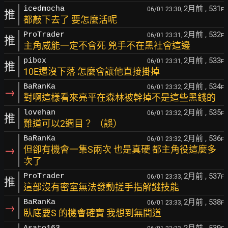
2月前
, 531
icedmocha
06/01 23:30,
F
推
都敲下去了 要怎麼活呢
2月前
, 532
ProTrader
06/01 23:31,
F
推
主角威能一定不會死 兇手不在黑社會這邊
2月前
, 533
pibox
06/01 23:31,
F
推
10E還沒下落 怎麼會讓他直接掛掉
2月前
, 534
BaRanKa
06/01 23:32,
F
→
對啊這樣看來亮平在森林被幹掉不是這些黑錢的
2月前
, 535
lovehan
06/01 23:32,
F
推
難道可以2週目？ （誤）
2月前
, 536
BaRanKa
06/01 23:32,
F
→
但卻有機會一集S兩次 也是真硬 都主角役這麼多
次了
2月前
, 537
ProTrader
06/01 23:33,
F
推
這部沒有密室無法發動搓手指解謎技能
2月前
, 538
BaRanKa
06/01 23:33,
F
→
臥底要S 的機會確實 我想到無間道