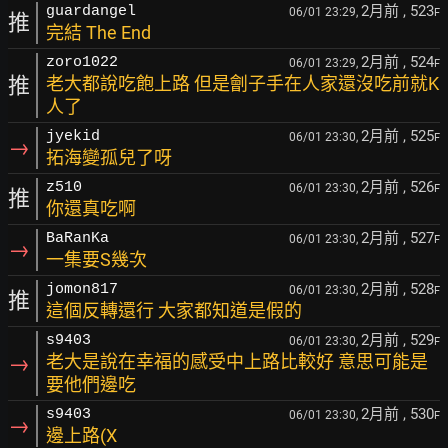
2月前
, 523
guardangel
06/01 23:29,
F
推
完結 The End
2月前
, 524
zoro1022
06/01 23:29,
F
推
老大都說吃飽上路 但是劊子手在人家還沒吃前就K
人了
2月前
, 525
jyekid
06/01 23:30,
F
→
拓海變孤兒了呀
2月前
, 526
z510
06/01 23:30,
F
推
你還真吃啊
2月前
, 527
BaRanKa
06/01 23:30,
F
→
一集要S幾次
2月前
, 528
jomon817
06/01 23:30,
F
推
這個反轉還行 大家都知道是假的
2月前
, 529
s9403
06/01 23:30,
F
→
老大是說在幸福的感受中上路比較好 意思可能是
要他們邊吃
2月前
, 530
s9403
06/01 23:30,
F
→
邊上路(X