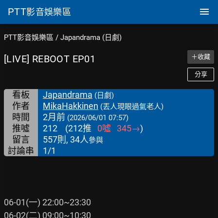
PTT
影音娛樂區
PTT影音娛樂區
/
Japandrama (日劇)
[LIVE] REBOOT EP01
＋收藏
分享
看板
Japandrama
(日劇)
作者
MikaHakkinen
(丟人現眼過氣老人)
時間
2月前
(2026/06/01 07:57)
推噓
212
(
212
推
0
噓
345
→
)
留言
557則, 34人
參與
討論串
1/1
06-01(一) 22:00~23:30

06-02(二) 09:00~10:30
