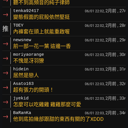
聽不到高頻音的純子律師
2月前
, 27
tenka92417
06/01 22:02,
F
→
變態假面的屁股依然堅挺
2月前
, 28
TOEY
06/01 22:02,
F
推
內褲套在頭上就能重啟喔
2月前
, 29
newsnew
06/01 22:02,
F
→
前一部一花一葉 這邊一香
2月前
, 30
moriyaorange
06/01 22:03,
F
→
不愧是冴羽獠
2月前
, 31
hidein
06/01 22:03,
F
→
居然是戀人
2月前
, 32
Asato163
06/01 22:03,
F
→
超有張力的開頭！
2月前
, 33
jyekid
06/01 22:03,
F
→
怎麼可以吃雞雞 雞雞那麼可愛
2月前
, 34
BaRanKa
06/01 22:03,
F
→
他到底拍幾部跟甜的東西有關的了XDDD