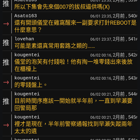
2月前
, 539
Asato163
06/01 23:33,
F
推
所以下集會先來個007的拔叔逼供嗎(X)
2月前
, 540
Asato163
06/01 23:35,
F
→
還有開頭儀堂在雞窩醒來一副要求打針REBOOT是
什麼意思？
2月前
, 541
lovehan
06/01 23:37,
F
推
可能是素還真常用套路之類的……
2月前
, 542
kougentei
06/02 00:16,
F
推
儀堂的泡芙有付錢啦！他有掏一堆零錢出來後放
在櫃檯上
2月前
, 543
kougentei
06/02 00:16,
F
→
的零錢盤上。
2月前
, 544
kougentei
06/02 00:21,
F
推
目前時間序應該一開始就半年前，一直到早瀨要
回警局那
2月前
, 545
kougentei
06/02 00:21,
F
→
裡才是現在，半年前警察通報找到早瀨失蹤兩年
太太的遺