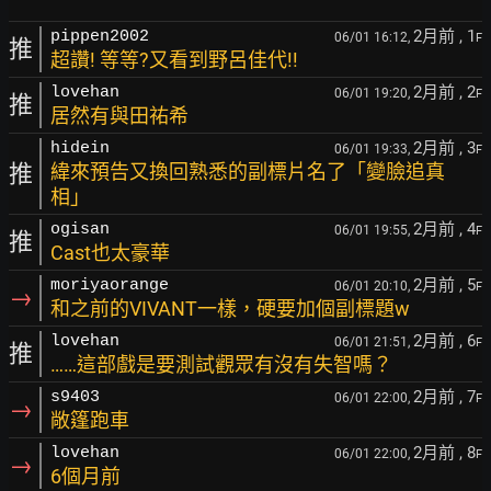
2月前
, 1
pippen2002
06/01 16:12,
F
推
超讚! 等等?又看到野呂佳代!!
2月前
, 2
lovehan
06/01 19:20,
F
推
居然有與田祐希
2月前
, 3
hidein
06/01 19:33,
F
推
緯來預告又換回熟悉的副標片名了「變臉追真
相」
2月前
, 4
ogisan
06/01 19:55,
F
推
Cast也太豪華
2月前
, 5
moriyaorange
06/01 20:10,
F
→
和之前的VIVANT一樣，硬要加個副標題w
2月前
, 6
lovehan
06/01 21:51,
F
推
……這部戲是要測試觀眾有沒有失智嗎？
2月前
, 7
s9403
06/01 22:00,
F
→
敞篷跑車
2月前
, 8
lovehan
06/01 22:00,
F
→
6個月前