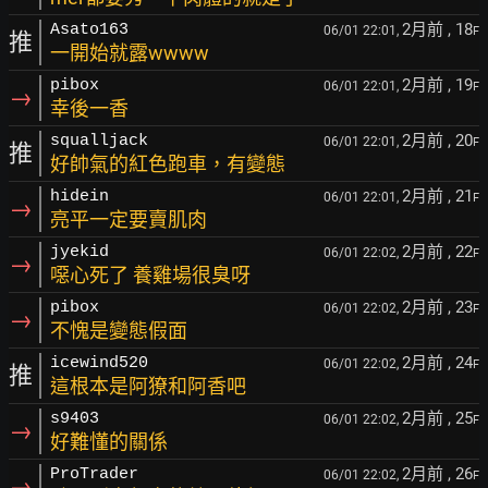
2月前
, 18
Asato163
06/01 22:01,
F
推
一開始就露wwww
2月前
, 19
pibox
06/01 22:01,
F
→
幸後一香
2月前
, 20
squalljack
06/01 22:01,
F
推
好帥氣的紅色跑車，有變態
2月前
, 21
hidein
06/01 22:01,
F
→
亮平一定要賣肌肉
2月前
, 22
jyekid
06/01 22:02,
F
→
噁心死了 養雞場很臭呀
2月前
, 23
pibox
06/01 22:02,
F
→
不愧是變態假面
2月前
, 24
icewind520
06/01 22:02,
F
推
這根本是阿獠和阿香吧
2月前
, 25
s9403
06/01 22:02,
F
→
好難懂的關係
2月前
, 26
ProTrader
06/01 22:02,
F
→