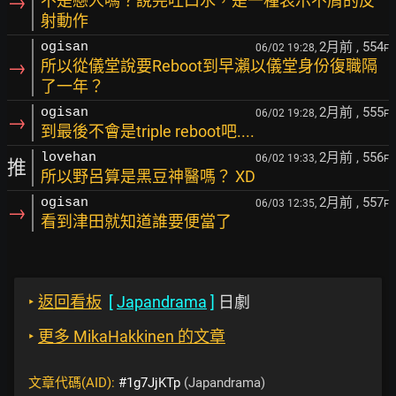
→
不是戀人嗎？說完吐口水，是一種表示不屑的反
射動作
2月前
, 554
ogisan
06/02 19:28,
F
→
所以從儀堂說要Reboot到早瀨以儀堂身份復職隔
了一年？
2月前
, 555
ogisan
06/02 19:28,
F
→
到最後不會是triple reboot吧....
2月前
, 556
lovehan
06/02 19:33,
F
推
所以野呂算是黑豆神醫嗎？ XD
2月前
, 557
ogisan
06/03 12:35,
F
→
看到津田就知道誰要便當了
‣
返回看板
[
Japandrama
]
日劇
‣
更多 MikaHakkinen 的文章
文章代碼(AID):
#1g7JjKTp
(Japandrama)