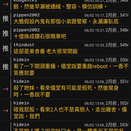
2月前
, 546
kougentei
06/02 00:21,
F
→
骸，然後早瀨被通緝、整容、模仿訓練。
2月前
, 547
pippen2002
06/02 10:17,
F
推
大膽假設內鬼有那個小弟跟警察，永瀨廉臥底
2月前
, 548
pippen2002
06/02 10:21,
F
推
十億換成鑽石很簡單吧
2月前
, 549
thindust
06/02 10:33,
F
推
這部是美食番 老大很常開飯
2月前
, 550
hidein
06/02 13:06,
F
推
看了一下開頭重播，儀堂說要重啟reboot，一香不
答應就要
2月前
, 551
hidein
06/02 13:06,
F
→
殺了她妹，看來儀堂有可能是假死，然後搜身
時，一香說不要
2月前
, 552
hidein
06/02 13:06,
F
→
碰我屁股，看來2人也不是真戀人，走出雞舍，儀
堂說，我們
2月前
, 553
hidein
06/02 13:06,
F