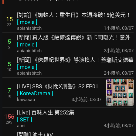
[討論] 《蜘蛛人：重生日》本週將破15億美元！
15
[
movie
]
22
abianisbitch
1小時前
,
08/07
[新聞] 真人版《薩爾達傳說》新卡司曝光！意外
5
[
movie
]
5
abianisbitch
2小時前
,
08/07
[新聞] 《侏羅紀世界5》導演換人！蓋瑞斯艾德華
5
[
movie
]
10
abianisbitch
2小時前
,
08/07
[LIVE] SBS《財閥X刑警》S2 EP01
7
[
KoreaDrama
]
10
kawasau
3小時前
,
08/07
[Live] 百味人生 第252集
156
[
SET
]
295
auni
4小時前
,
08/07
[閒聊] 油土+AV