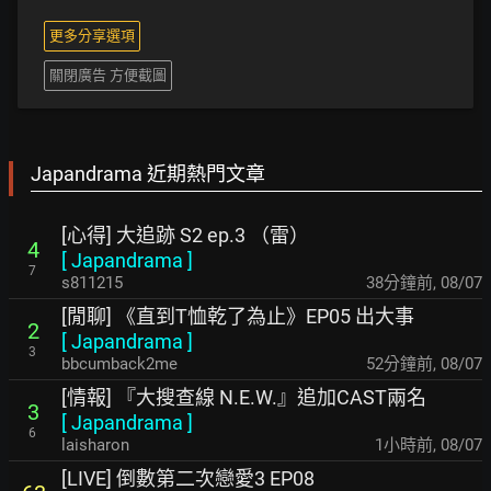
更多分享選項
關閉廣告 方便截圖
Japandrama 近期熱門文章
[心得] 大追跡 S2 ep.3 （雷）
4
[
Japandrama
]
7
s811215
38分鐘前
,
08/07
[閒聊] 《直到T恤乾了為止》EP05 出大事
2
[
Japandrama
]
3
bbcumback2me
52分鐘前
,
08/07
[情報] 『大搜查線 N.E.W.』追加CAST兩名
3
[
Japandrama
]
6
laisharon
1小時前
,
08/07
[LIVE] 倒數第二次戀愛3 EP08