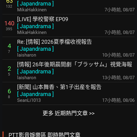
63
[
Japandrama
]
132
MikaHakkinen
7小時前
,
08/07
[LIVE] 學校警察 EP09
140
[
Japandrama
]
395
MikaHakkinen
7小時前
,
08/07
Re: [情報] 2026夏季檔收視報告
4
[
Japandrama
]
7
laisharon
10小時前
,
08/07
[情報] 26年後期晨間劇「ブラッサム」視覺海報
2
[
Japandrama
]
5
laisharon
13小時前
,
08/07
[新聞] 山本舞香、第1子出産を報告
6
[
Japandrama
]
8
SeanLi1013
17小時前
,
08/06
更多 近期熱門文章 >>
PTT影音娛樂區 即時熱門文章