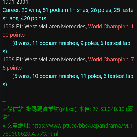
Career: 20 wins, 51 podium finishes, 26 poles, 25 faste
st laps, 420 points
1998 F1: West McLaren Mercedes, 
World Champion, 1
00 points
(8 wins, 11 podium finishes, 9 poles, 6 fastest lap
s)
1999 F1: West McLaren Mercedes, 
World Champion, 7
6 points
(5 wins, 10 podium finishes, 11 poles, 6 fastest lap
s)
※ 發信站: 批踢踢實業坊(ptt.cc), 來自: 27.53.248.38 (臺
灣)

※ 文章網址: 
https://www.ptt.cc/bbs/Japandrama/M.1
780300628.A.773.html