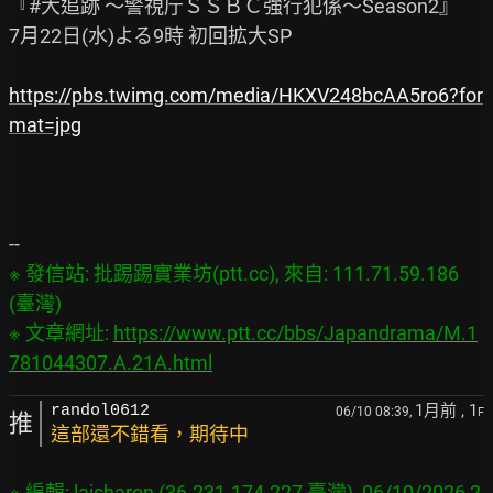
『#大追跡 ～警視庁ＳＳＢＣ強行犯係～Season2』

7月22日(水)よる9時 初回拡大SP

https://pbs.twimg.com/media/HKXV248bcAA5ro6?for
mat=jpg
※ 發信站: 批踢踢實業坊(ptt.cc), 來自: 111.71.59.186 
(臺灣)

※ 文章網址: 
https://www.ptt.cc/bbs/Japandrama/M.1
781044307.A.21A.html
1月前
, 1
randol0612
06/10 08:39,
F
推
這部還不錯看，期待中
※ 編輯: laisharon (36.231.174.227 臺灣), 06/10/2026 2