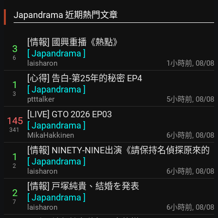
Japandrama 近期熱門文章
[情報] 國興重播《熱點》
3
[
Japandrama
]
6
laisharon
1小時前
,
08/08
[心得] 告白-第25年的秘密 EP4
1
[
Japandrama
]
3
ptttalker
5小時前
,
08/08
[LIVE] GTO 2026 EP03
145
[
Japandrama
]
341
MikaHakkinen
6小時前
,
08/08
[情報] NINETY-NINE出演《請保持名偵探原來的
1
[
Japandrama
]
2
laisharon
6小時前
,
08/08
[情報] 戸塚純貴、結婚を発表
2
[
Japandrama
]
7
laisharon
6小時前
,
08/08