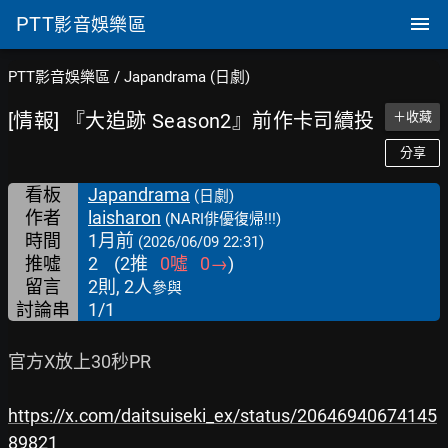
PTT
影音娛樂區
PTT影音娛樂區
/
Japandrama (日劇)
[情報] 『大追跡 Season2』前作卡司續投
＋收藏
分享
看板
Japandrama
(日劇)
作者
laisharon
(NARI俳優復帰!!!)
時間
1月前
(2026/06/09 22:31)
推噓
2
(
2
推
0
噓
0
→
)
留言
2則, 2人
參與
討論串
1/1
官方X放上30秒PR

https://x.com/daitsuiseki_ex/status/20646940674145
89821