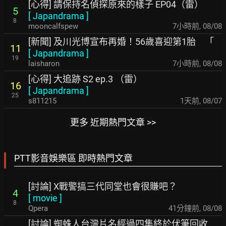
[心得] 請保持名偵探原來的樣子 EP04（雷）
5
[
Japandrama
]
8
mooncalfspew
7小時前
,
08/08
[新聞] 及川光博宣布再婚！56歲喜迎第1胎 「
11
[
Japandrama
]
19
laisharon
7小時前
,
08/08
[心得] 大追跡 S2 ep.3 （雷）
16
[
Japandrama
]
25
s811215
1天前
,
08/07
更多 近期熱門文章 >>
PTT影音娛樂區 即時熱門文章
[討論] X戰警搞三代同堂也會很賺吧？
4
[
movie
]
8
Qpera
41分鐘前
,
08/08
[討論] 蜘蛛人台灣片名經過四集終於伏筆回收