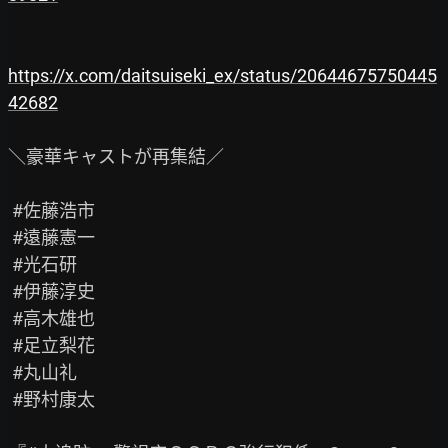
https://x.com/daitsuiseki_ex/status/20644675750445
42682
＼豪華キャストが再集結／

 #佐藤浩市

 #遠藤憲一

 #光石研

 #伊藤淳史

 #高木雄也

 #足立梨花

 #丸山礼

 #野村康太
