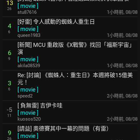
13
[
movie
]
26
stu87616
1小時前
,
08/08
[好雷] 令人感動的蜘蛛人重生日
4
[
movie
]
6
queen1983
1小時前
,
08/08
[新聞] MCU 重啟版《X戰警》找回「福斯宇宙」
演
6
[
movie
]
9
akila08539
1小時前
,
08/08
Re: [討論] 《蜘蛛人：重生日》本週將破15億美
元！
3
[
movie
]
6
speed2
2小時前
,
08/08
[ 負無雷] 吉伊卡哇
-5
[
movie
]
11
kuosos520
2小時前
,
08/08
[請益] 奧德賽其中一幕的問題（有雷）
9
[
movie
]
26