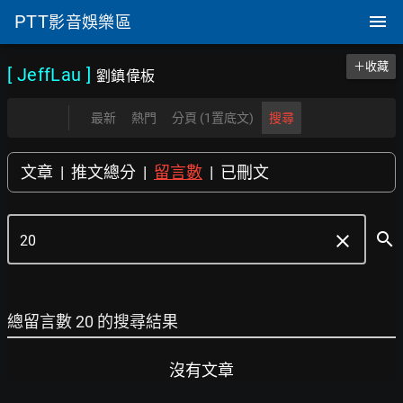
PTT
影音娛樂區
＋收藏
[ JeffLau
]
劉鎮偉板
最新
熱門
分頁 (1置底文)
搜尋
文章
|
推文總分
|
留言數
|
已刪文
search
clear
總留言數 20 的搜尋結果
沒有文章