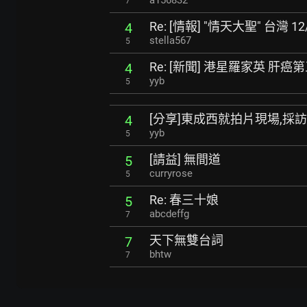
a156832
7
Re: [情報] "情天大聖" 台灣 1
4
stella567
5
Re: [新聞] 港星羅家英 肝癌
4
yyb
5
[分享]東成西就拍片現場,採
4
yyb
5
[請益] 無間道
5
curryrose
5
Re: 春三十娘
5
abcdeffg
7
天下無雙台詞
7
bhtw
7