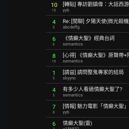
[轉貼] 專訪劉鎮偉：大話西
10
yyb
15
Re: [閒聊] 夕陽天使(微光殺機
4
abcdeffg
5
《情癲大聖》經典台詞
6
semantics
6
[心得] 《情癲大聖》原聲帶+
8
semantics
19
[請益] 請問整鬼專家的結局
1
skyync
5
有多少人看過情癲大聖了?
4
semantics
5
[情報] 魅力電影「情癲大聖
7
yyb
8
情癲大聖(雷)
6