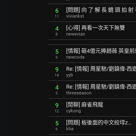
[問題] 向 了 解 長 鏡 頭 拍 射
6
viviankst
11
[心得] 再看一次天下無雙
4
newevian
8
[情報] 砸4億元捧趙薇 英皇
5
newcoda
6
Re: [情報] 周星馳/劉鎮偉
9
yyb
14
Re: [情報] 周星馳/劉鎮偉
4
threeseason
5
[閒聊] 麻雀飛龍
9
cykong
12
[問題] 板後面的中文絞埻z…
5
kha
6