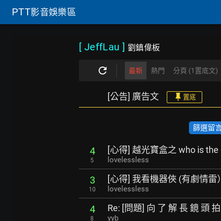
PTT
影音娛樂區
[ JeffLau
]
劉鎮偉板
最新
熱門
分頁 (1置底文)
[公告] 廣告文
置底
篩選留言數
[心得] 越光寶盒之 who is th
4
lovelessless
5
[心得] 我看機器俠 (有劇情雷
3
lovelessless
10
Re: [問題] 向 了 解 長 鏡 頭 拍
4
yyb
8