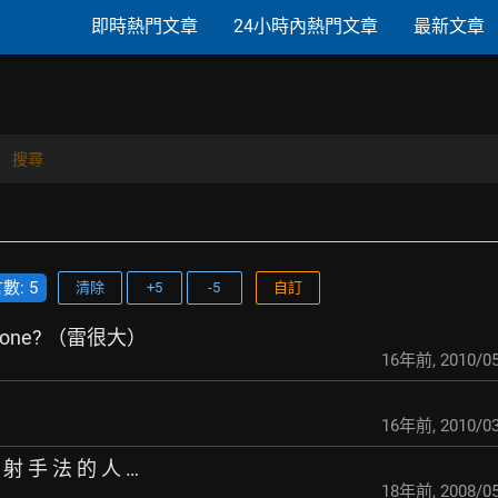
即時熱門文章
24小時內熱門文章
最新文章
搜尋
: 5
清除
+5
-5
自訂
e one? （雷很大）
16年前
,
2010/05
）
16年前
,
2010/03
 射 手 法 的 人 …
18年前
,
2008/05