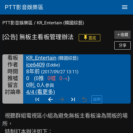
PTT
影音娛樂區
PTT影音娛樂區
/
KR_Entertain (韓國綜藝)
＋收藏
[公告] 無板主看板管理辦法
置底
分享
看板
KR_Entertain
(韓國綜藝)
作者
ice6409
(Eddie)
時間
8年前
(2017/09/27 13:11)
推噓
0
(
0
推
0
噓
0
→
)
留言
0則, 0人
參與
討論串
4/4 (看更多)
說明
  視聽群組電視區小組為避免無板主看板淪為鬧板的場
所，

  特制訂本辦法如下：
