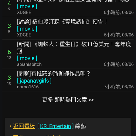
4
[
movie
]
5
XDGEE
6小時前
,
08/06
[討論] 羅伯派汀森《實境誘捕》預告！
3
[
movie
]
9
XDGEE
6小時前
,
08/06
[新聞] 《蜘蛛人：重生日》破11億美元！奪年度
冠
6
[
movie
]
12
abianisbitch
6小時前
,
08/06
[閒聊]有推薦的瑜伽褲作品嗎？
3
[
japanavgirls
]
10
nomo1616
7小時前
,
08/06
更多 即時熱門文章 >>
‣
返回看板
[
KR_Entertain
]
綜藝