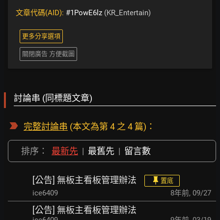
文章代碼(AID):
#1PowE6lz
(KR_Entertain)
更多分享選項
關閉廣告 方便截圖
討論串 (同標題文章)
完整討論串
(本文為第 4 之 4 篇)：
排序：
最新先
|
最舊先
|
留言數
[公告] 無板主看板管理辦法
置底
ice6409
8年前
,
09/27
[公告] 無板主看板管理辦法