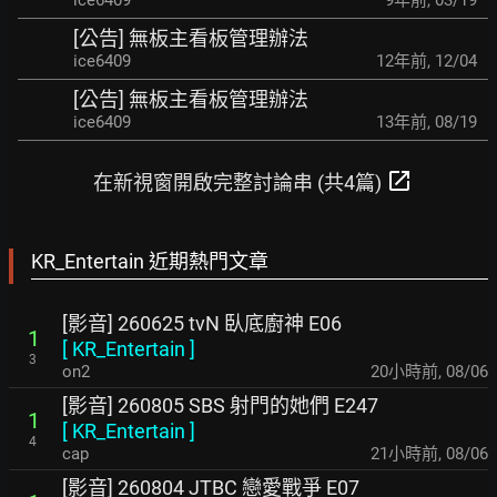
ice6409
9年前
,
03/19
[公告] 無板主看板管理辦法
ice6409
12年前
,
12/04
[公告] 無板主看板管理辦法
ice6409
13年前
,
08/19
open_in_new
在新視窗開啟完整討論串 (共4篇)
KR_Entertain 近期熱門文章
[影音] 260625 tvN 臥底廚神 E06
1
[
KR_Entertain
]
3
on2
20小時前
,
08/06
[影音] 260805 SBS 射門的她們 E247
1
[
KR_Entertain
]
4
cap
21小時前
,
08/06
[影音] 260804 JTBC 戀愛戰爭 E07