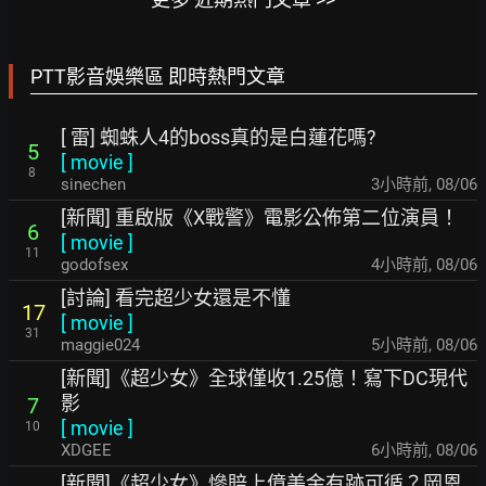
PTT影音娛樂區 即時熱門文章
[ 雷] 蜘蛛人4的boss真的是白蓮花嗎?
5
[
movie
]
8
sinechen
3小時前
,
08/06
[新聞] 重啟版《X戰警》電影公佈第二位演員！
6
[
movie
]
11
godofsex
4小時前
,
08/06
[討論] 看完超少女還是不懂
17
[
movie
]
31
maggie024
5小時前
,
08/06
[新聞]《超少女》全球僅收1.25億！寫下DC現代
影
7
[
movie
]
10
XDGEE
6小時前
,
08/06
[新聞]《超少女》慘賠上億美金有跡可循？岡恩