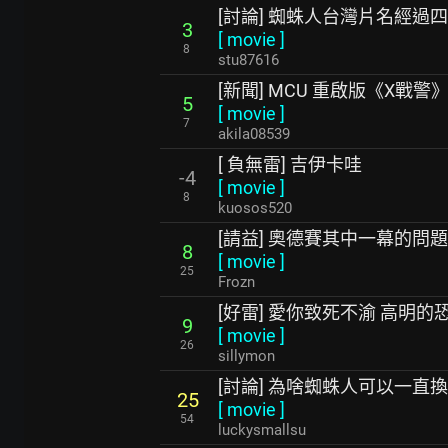
[討論] 蜘蛛人台灣片名經過
3
[
movie
]
8
stu87616
[新聞] MCU 重啟版《X戰
5
[
movie
]
7
akila08539
[ 負無雷] 吉伊卡哇
-4
[
movie
]
8
kuosos520
[請益] 奧德賽其中一幕的問
8
[
movie
]
25
Frozn
[好雷] 愛你致死不渝 高明的
9
[
movie
]
26
sillymon
[討論] 為啥蜘蛛人可以一直
25
[
movie
]
54
luckysmallsu