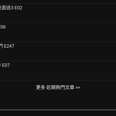
地直送3 E02
E06
們 E247
 E07
更多 近期熱門文章 >>