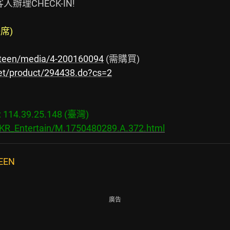
人辦理CHECK-IN!

席)
nteen/media/4-200160094
 (需購買)

net/product/294438.do?cs=2
14.39.25.148 (臺灣)

/KR_Entertain/M.1750480289.A.372.html
EN
廣告