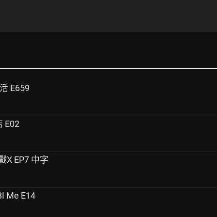
活 E659
 E02
遊戲X EP7 中字
I Me E14