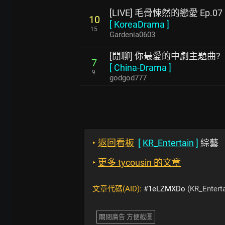
[LIVE] 毛骨悚然的戀愛 Ep.07
10
[
KoreaDrama
]
15
Gardenia0603
[閒聊] 你最愛的中劇主題曲?
7
[
China-Drama
]
9
godgod777
‣
返回看板
[
KR_Entertain
]
綜藝
‣
更多 tycousin 的文章
文章代碼(AID):
#1eLZMXDo
(KR_Enterta
關閉廣告 方便截圖