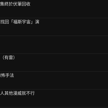
四集終於伏筆回收
警》找回「福斯宇宙」演
題（有雷）
恐怖手法
換人其他漫威就不行