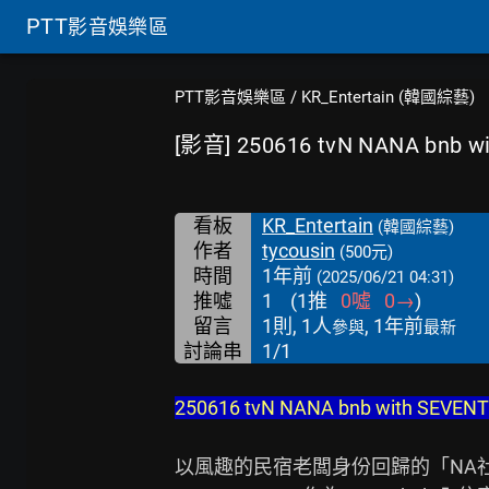
PTT
影音娛樂區
PTT影音娛樂區
/
KR_Entertain (韓國綜藝)
[影音] 250616 tvN NANA bnb w
看板
KR_Entertain
(韓國綜藝)
作者
tycousin
(500元)
時間
1年前
(2025/06/21 04:31)
推噓
1
(
1
推
0
噓
0
→
)
留言
1則, 1人
, 1年前
參與
最新
討論串
1/1
250616 tvN NANA bnb with SEVEN
以風趣的民宿老闆身份回歸的「NA社