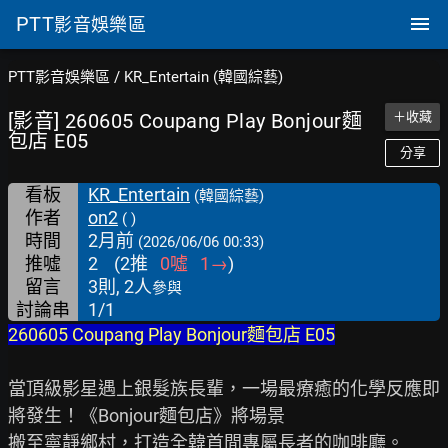
PTT
影音娛樂區
PTT影音娛樂區
/
KR_Entertain (韓國綜藝)
[影音] 260605 Coupang Play Bonjour麵
＋收藏
包店 E05
分享
看板
KR_Entertain
(韓國綜藝)
作者
on2
( )
時間
2月前
(2026/06/06 00:33)
推噓
2
(
2
推
0
噓
1
→
)
留言
3則, 2人
參與
討論串
1/1
260605 Coupang Play Bonjour麵包店 E05
當頂級影星遇上銀髮族長輩，一場最療癒的化學反應即
將發生！《Bonjour麵包店》將場景

搬至寧靜鄉村，打造全韓首間專屬長者的咖啡廳。
