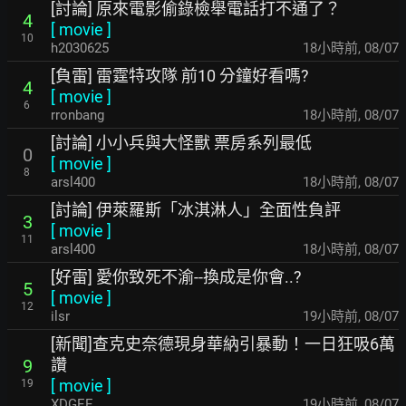
[討論] 原來電影偷錄檢舉電話打不通了？
4
[
movie
]
10
h2030625
18小時前
,
08/07
[負雷] 雷霆特攻隊 前10 分鐘好看嗎?
4
[
movie
]
6
rronbang
18小時前
,
08/07
[討論] 小小兵與大怪獸 票房系列最低
0
[
movie
]
8
arsl400
18小時前
,
08/07
[討論] 伊萊羅斯「冰淇淋人」全面性負評
3
[
movie
]
11
arsl400
18小時前
,
08/07
[好雷] 愛你致死不渝--換成是你會..?
5
[
movie
]
12
ilsr
19小時前
,
08/07
[新聞]查克史奈德現身華納引暴動！一日狂吸6萬
讚
9
[
movie
]
19
XDGEE
19小時前
,
08/07