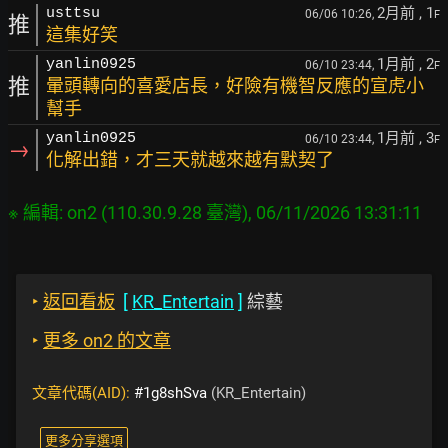
2月前
, 1
usttsu
06/06 10:26,
F
推
這集好笑
1月前
, 2
yanlin0925
06/10 23:44,
F
推
暈頭轉向的喜愛店長，好險有機智反應的宣虎小
幫手
1月前
, 3
yanlin0925
06/10 23:44,
F
→
化解出錯，才三天就越來越有默契了
‣
返回看板
[
KR_Entertain
]
綜藝
‣
更多 on2 的文章
文章代碼(AID):
#1g8shSva
(KR_Entertain)
更多分享選項