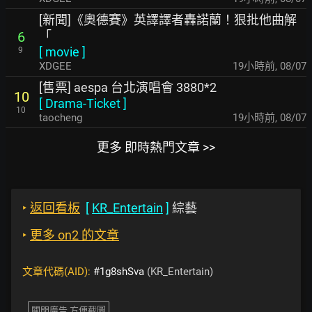
[新聞]《奧德賽》英譯譯者轟諾蘭！狠批他曲解
「
6
[
movie
]
9
XDGEE
19小時前
,
08/07
[售票] aespa 台北演唱會 3880*2
10
[
Drama-Ticket
]
10
taocheng
19小時前
,
08/07
更多 即時熱門文章 >>
‣
返回看板
[
KR_Entertain
]
綜藝
‣
更多 on2 的文章
文章代碼(AID):
#1g8shSva
(KR_Entertain)
關閉廣告 方便截圖