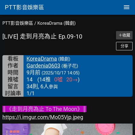
PTT
影音娛樂區
PTT影音娛樂區
/
KoreaDrama (韓劇)
[LIVE] 走到月亮為止 Ep.09-10
＋收藏
分享
看板
KoreaDrama
(韓劇)
作者
Gardenia0603
(梔子花)
時間
9月前
(2025/10/17 14:05)
推噓
14
(
14
推
0
噓
20
→
)
留言
34則, 6人
參與
討論串
1/1
║《走到月亮為止 To The Moon》║
https://i.imgur.com/Mo05Vjp.jpeg