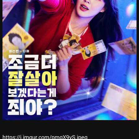
https://i.imgur.com/pmgX9yS.jpeg