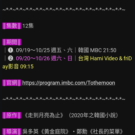
~*-*~*-*~*-*~*-*~*-*~*-*~*-*~*-*~*-*~*-*~*-*~*-*~

║集數║
 12集

║期間║
｜❶. 09/19～10/25 週五、六｜韓國 MBC 21:50

｜❷. 
09/20～10/26 週六、日
｜
台灣 Hami Video & friD
ay影音 09:15
║官網║
https://program.imbc.com/Tothemoon
~*-*~*-*~*-*~*-*~*-*~*-*~*-*~*-*~*-*~*-*~*-*~*-*~

║原作║
 《走到月亮為止》（2020年之韓國小說）

║導演║
 吳多英《黃金庭院》・鄭勳《社長的菜單》
