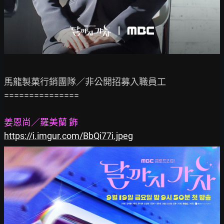
馬龍製菓行銷團隊／非公開招募入職員工

===============

姜恩尚／羅美蘭 飾
https://i.imgur.com/BbQi77i.jpeg