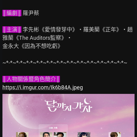
║編劇║
 羅尹蔡

║主演║
 李先彬《愛情發芽中》・羅美蘭《正年》・趙
雅蘭《The Auditors監察》・

金永大《因為不想吃虧》

~*-*~*-*~*-*~*-*~*-*~*-*~*-*~*-*~*-*~*-*~*-*~*-*~

║人物關係暨角色簡介║
https://i.imgur.com/Ik6b84A.jpeg