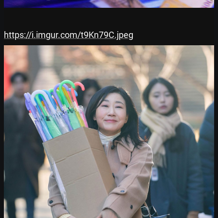
https://i.imgur.com/t9Kn79C.jpeg