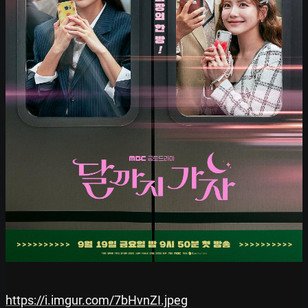
https://i.imgur.com/7bHvnZI.jpeg