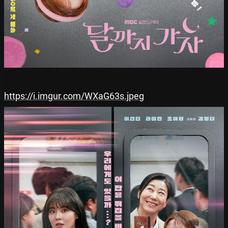
https://i.imgur.com/WXaG63s.jpeg