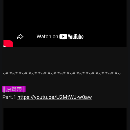
~*-*~*-*~*-*~*-*~*-*~*-*~*-*~*-*~*-*~*-*~*-*~*-*~

║原聲帶║
Part.1 
https://youtu.be/U2MtWJ-w0aw