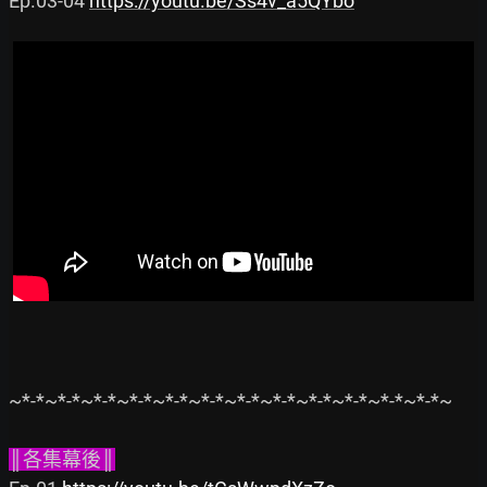
Ep.03-04 
https://youtu.be/Ss4v_a5QYbo
~*-*~*-*~*-*~*-*~*-*~*-*~*-*~*-*~*-*~*-*~*-*~*-*~

║各集幕後║