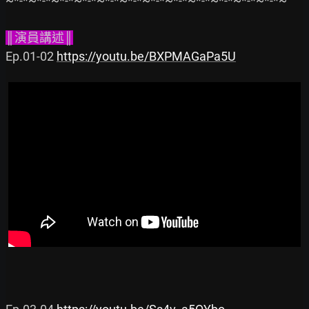
~*-*~*-*~*-*~*-*~*-*~*-*~*-*~*-*~*-*~*-*~*-*~*-*~

║演員講述║
Ep.01-02 
https://youtu.be/BXPMAGaPa5U