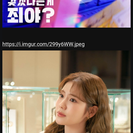
https://i.imgur.com/299y6WW.jpeg