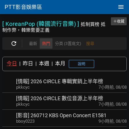
PTT
影音娛樂區
＋收藏
[ KoreanPop (韓國流行音樂)
]
抵制買榜 抵
制作弊，韓樂需要正義
最新
熱門
分頁 (3置底文)
搜尋
今日
|
昨日
|
本週
|
本月
說明
[情報] 2026 CIRCLE 專輯實銷上半年榜
pkkcyc
7小時前
,
08/08
[情報] 2026 CIRCLE 數位音源上半年榜
pkkcyc
7小時前
,
08/08
[影音] 260712 KBS Open Concert E1581
bboy0223
9小時前
,
08/08