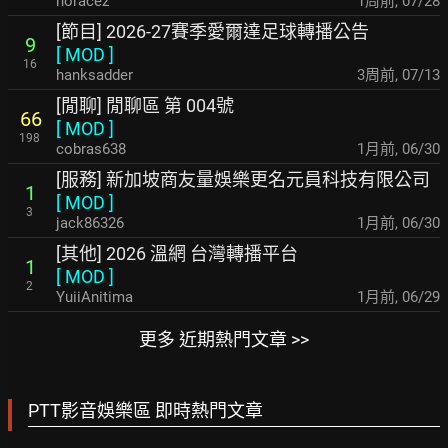
horacez
1周前
,
07/28
[節目] 2026-27賽季愛爾達足球轉播公告
9
[
MOD
]
16
hanksadder
3周前
,
07/13
[閒聊] 閒聊區 第 004號
66
[
MOD
]
198
cobras638
1月前
,
06/30
[服務] 新加坡商友量娛樂更名元員科技有限公司
1
[
MOD
]
3
jack86326
1月前
,
06/30
[其他] 2026 溫網 台灣轉播平台
1
[
MOD
]
2
YuiiAnitima
1月前
,
06/29
更多 近期熱門文章 >>
PTT影音娛樂區 即時熱門文章