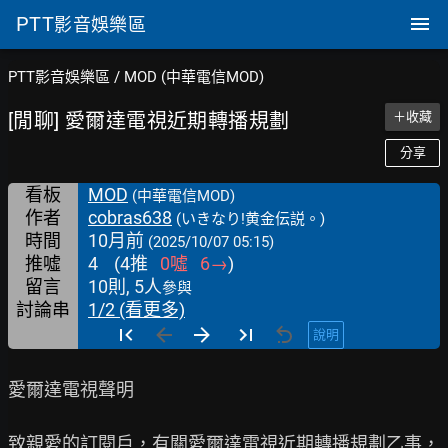
PTT
影音娛樂區
PTT影音娛樂區
/
MOD (中華電信MOD)
[閒聊] 愛爾達電視近期轉播規劃
＋收藏
分享
看板
MOD
(中華電信MOD)
作者
cobras638
(いきなり!黄金伝説。)
時間
10月前
(2025/10/07 05:15)
推噓
4
(
4
推
0
噓
6
→
)
留言
10則, 5人
參與
討論串
1/2 (看更多)
說明
愛爾達電視聲明

致親愛的訂閱戶，有關愛爾達電視近期轉播規劃乙事，