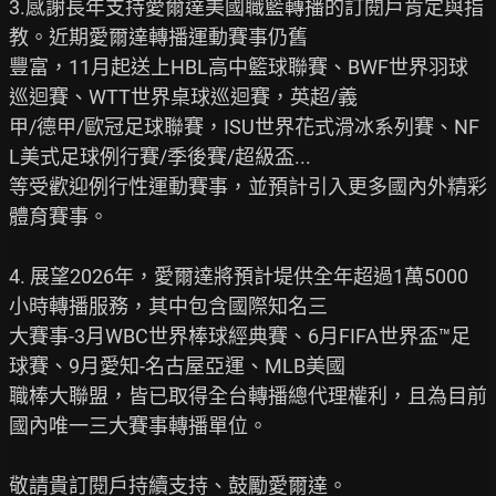
3.感謝長年支持愛爾達美國職籃轉播的訂閱戶肯定與指
教。近期愛爾達轉播運動賽事仍舊

豐富，11月起送上HBL高中籃球聯賽、BWF世界羽球
巡迴賽、WTT世界桌球巡迴賽，英超/義

甲/德甲/歐冠足球聯賽，ISU世界花式滑冰系列賽、NF
L美式足球例行賽/季後賽/超級盃...

等受歡迎例行性運動賽事，並預計引入更多國內外精彩
體育賽事。

4. 展望2026年，愛爾達將預計堤供全年超過1萬5000
小時轉播服務，其中包含國際知名三

大賽事-3月WBC世界棒球經典賽、6月FIFA世界盃™足
球賽、9月愛知-名古屋亞運、MLB美國

職棒大聯盟，皆已取得全台轉播總代理權利，且為目前
國內唯一三大賽事轉播單位。

敬請貴訂閱戶持續支持、鼓勵愛爾達。
