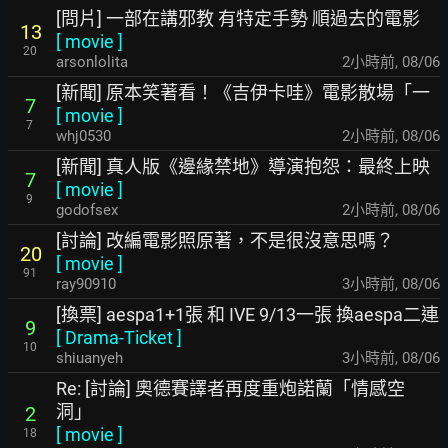
[問片] 一部在講邪教 有特定手勢 順過去的電影
13
[
movie
]
20
arsonlolita
2小時前
,
08/06
[新聞] 原本笑著看！《吉伊卡哇》電影散場「一
7
[
movie
]
7
whj0530
2小時前
,
08/06
[新聞] 真人版《邊緣禁地》導演抱怨：最終上映
7
[
movie
]
9
godofsex
2小時前
,
08/06
[討論] 改編電影照原著，不是很沒意思嗎？
20
[
movie
]
91
ray90910
3小時前
,
08/06
[換票] aespa1+1張 和 IVE 9/13一張 換aespa二連
9
[
Drama-Ticket
]
10
shiuanyeh
3小時前
,
08/06
Re: [討論] 奧德賽譯者再度重炮諾蘭「情感空
洞」
2
[
movie
]
18