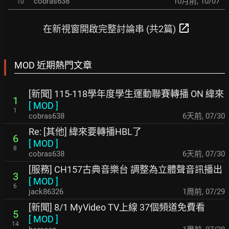
cobras638
10月前
,
10/07
10
open_in_new
在新視窗開啟完整討論串 (共2篇)
MOD 近期熱門文章
[新聞] 115-118學年度學生運動聯賽轉播 ON 緯來
1
[
MOD
]
1
cobras638
6天前
,
07/30
Re: [其他] 緯來要轉播HBL了
6
[
MOD
]
8
cobras638
6天前
,
07/30
[服務] CH157古典音樂台 調整為立體聲音訊播出
3
[
MOD
]
6
jack86326
1周前
,
07/29
[新聞] 8/1 MyVideo TV上線 37個頻道免費看
5
[
MOD
]
14