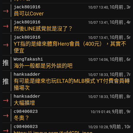
10月前
, 3
jack801016
10/07 13:40,
F
→
員可以Cover
10月前
, 4
jack801016
10/07 13:41,
F
→
然後LINE感覺就是沒了？
10月前
, 5
jack801016
10/07 13:41,
F
→
YT指的是緯來體育Hero會員（400元），其實不
便宜
10月前
, 6
WongTakashi
10/07 14:06,
F
推
海外一般都是另外談的吧
10月前
, 7
hanksadder
10/07 18:33,
F
推
有可能是緯來也玩ELTA的MLB模式 YT付費會員轉
播場次
10月前
, 8
hanksadder
10/07 18:33,
F
→
大幅擴增
9月前
, 9
c98406023
10/19 01:49,
F
→
冬奧？
9月前
, 10
c98406023
10/20 10:28,
F
→