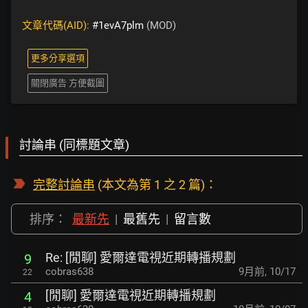
文章代碼(AID):
#1evA7plm
(MOD)
更多分享選項
關閉廣告 方便截圖
討論串 (同標題文章)
完整討論串
(本文為第 1 之 2 篇)：
排序：
最新先
|
最舊先
|
留言數
Re: [閒聊] 愛爾達電視近期轉播規劃
9
cobras638
9月前
,
10/17
22
[閒聊] 愛爾達電視近期轉播規劃
4